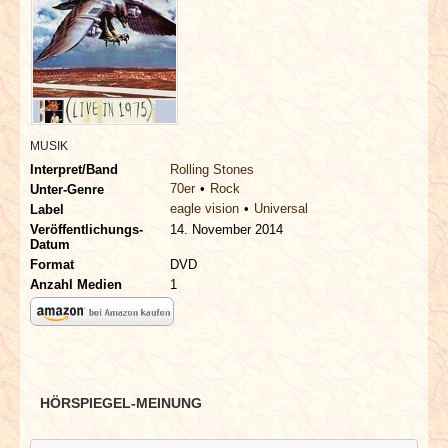
INTERVIEWS
SPECIALS
REDAKTION
MUSIK
LINKS
Interpret/Band
Rolling Stones
70er
Rock
Unter-Genre
eagle vision
Universal
Label
ARCHIV
Veröffentlichungs-
14. November 2014
Datum
Format
DVD
Anzahl Medien
1
HÖRSPIEGEL-MEINUNG