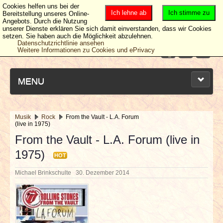
Cookies helfen uns bei der
Ich lehne ab
Ich stimme zu
Bereitstellung unseres Online-
Angebots. Durch die Nutzung
unserer Dienste erklären Sie sich damit einverstanden, dass wir Cookies
setzen. Sie haben auch die Möglichkeit abzulehnen.
Datenschutzrichtlinie ansehen
Weitere Informationen zu Cookies und ePrivacy
MENU
Musik
Rock
From the Vault - L.A. Forum
(live in 1975)
NEUESTE ARTIKEL
From the Vault - L.A. Forum (live in
1975)
NEWS & DATES
HOT
Michael Brinkschulte
30. Dezember 2014
BERICHTE
VERLOSUNGEN