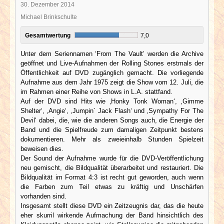
30. Dezember 2014
Michael Brinkschulte
Gesamtwertung
7,0
Unter dem Seriennamen ‘From The Vault’ werden die Archive
geöffnet und Live-Aufnahmen der Rolling Stones erstmals der
Öffentlichkeit auf DVD zugänglich gemacht. Die vorliegende
Aufnahme aus dem Jahr 1975 zeigt die Show vom 12. Juli, die
im Rahmen einer Reihe von Shows in L.A. stattfand.
Auf der DVD sind Hits wie ‚Honky Tonk Woman‘, ‚Gimme
Shelter‘, ‚Angie‘, ‚Jumpin´ Jack Flash‘ und ‚Sympathy For The
Devil‘ dabei, die, wie die anderen Songs auch, die Energie der
Band und die Spielfreude zum damaligen Zeitpunkt bestens
dokumentieren. Mehr als zweieinhalb Stunden Spielzeit
beweisen dies.
Der Sound der Aufnahme wurde für die DVD-Veröffentlichung
neu gemischt, die Bildqualität überarbeitet und restauriert. Die
Bildqualität im Format 4:3 ist recht gut geworden, auch wenn
die Farben zum Teil etwas zu kräftig und Unschärfen
vorhanden sind.
Insgesamt stellt diese DVD ein Zeitzeugnis dar, das die heute
eher skurril wirkende Aufmachung der Band hinsichtlich des