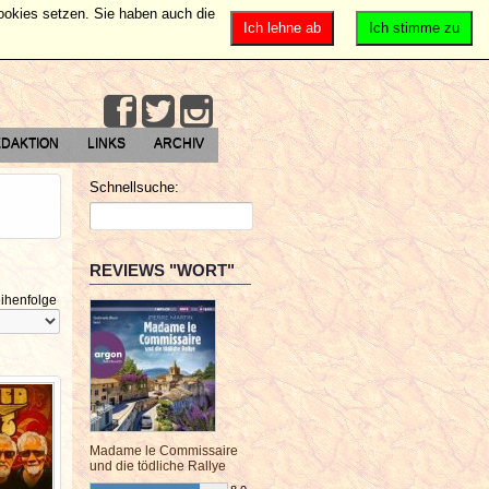
Cookies setzen. Sie haben auch die
Ich lehne ab
Ich stimme zu
DAKTION
LINKS
ARCHIV
Schnellsuche:
REVIEWS "WORT"
ihenfolge
Madame le Commissaire
und die tödliche Rallye