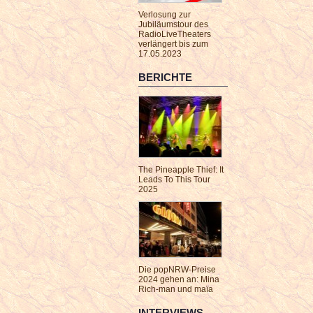
Verlosung zur
Jubiläumstour des
RadioLiveTheaters
verlängert bis zum
17.05.2023
BERICHTE
The Pineapple Thief: It
Leads To This Tour
2025
Die popNRW-Preise
2024 gehen an: Mina
Rich-man und maïa
INTERVIEWS