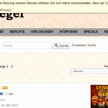
ie Nutzung unserer Dienste erklären Sie sich damit einverstanden, dass wir 
ePrivacy
TES
BERICHTE
VERLOSUNGEN
INTERVIEWS
SPECIALS
RE
Erweiterte Suche
Suche
eige 1 - 2
Re
HOT
8,0
Rock
l
20. Mai 2024