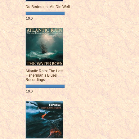
Du Bedeutest Mir Die Welt
10,0
¯¯¯¯¯¯¯¯¯¯¯¯¯¯¯¯¯¯¯¯¯¯¯¯
Atlantic Rain: The Lost
Fisherman’s Blues
Recordings
10,0
¯¯¯¯¯¯¯¯¯¯¯¯¯¯¯¯¯¯¯¯¯¯¯¯