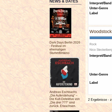
NEWS & DATES
Interpret/Band
Unter-Genre
Label
Woodstock 
Dark Days Berlin 2026
Rock
- Festival im
ehemaligen
Nico Steckelbe
Stummfilmkino
Interpret/Band
Unter-Genre
Label
Andreas Eschbachs
„Die Auferstehung“ –
Die Kult-Detektive von
2 Ergebnisse - z
„Die drei ???“ sind
zurück. Erwachsen.