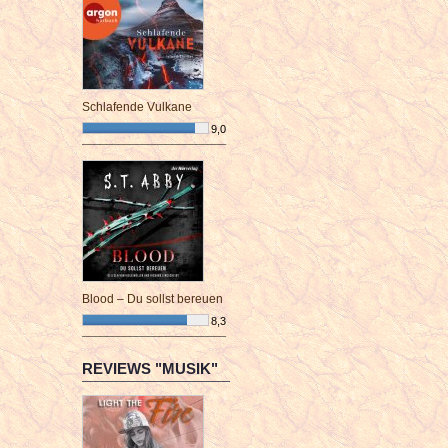
Schlafende Vulkane
9,0
¯¯¯¯¯¯¯¯¯¯¯¯¯¯¯¯¯¯¯¯¯¯¯¯
Blood – Du sollst bereuen
8,3
¯¯¯¯¯¯¯¯¯¯¯¯¯¯¯¯¯¯¯¯¯¯¯¯
REVIEWS "MUSIK"