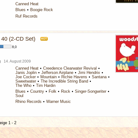
Canned Heat
Blues
Boogie Rock
Ruf Records
40 (2-CD Set)
HOT
8,0
rg
14. August 2009
Canned Heat
Creedence Clearwater Revival
Janis Joplin
Jefferson Airplane
Jimi Hendrix
Joe Cocker
Mountain
Richie Havens
Santana
Sweetwater
The Incredible String Band
The Who
Tim Hardin
Blues
Country
Folk
Rock
Singer-Songwriter
Soul
Rhino Records
Warner Music
eige 1 - 2