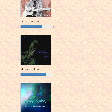
Light The Fire
7,0
¯¯¯¯¯¯¯¯¯¯¯¯¯¯¯¯¯¯¯¯¯¯¯¯
Midnight Blue
8,0
¯¯¯¯¯¯¯¯¯¯¯¯¯¯¯¯¯¯¯¯¯¯¯¯