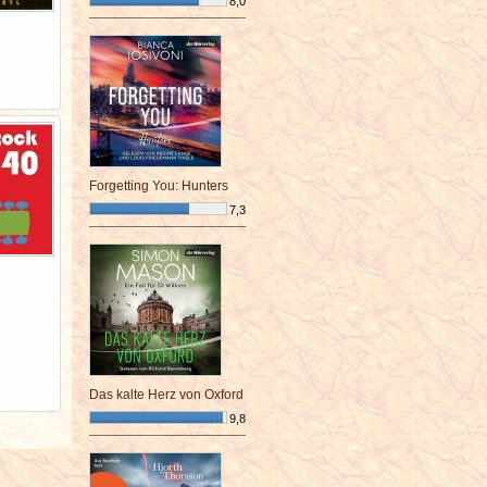
8,0
¯¯¯¯¯¯¯¯¯¯¯¯¯¯¯¯¯¯¯¯¯¯¯¯
Forgetting You: Hunters
7,3
¯¯¯¯¯¯¯¯¯¯¯¯¯¯¯¯¯¯¯¯¯¯¯¯
Das kalte Herz von Oxford
9,8
¯¯¯¯¯¯¯¯¯¯¯¯¯¯¯¯¯¯¯¯¯¯¯¯