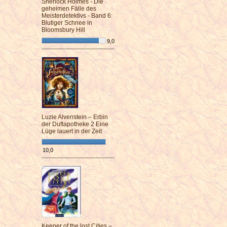
Sherlock Holmes - Die
geheimen Fälle des
Meisterdetektivs - Band 6:
Blutiger Schnee in
Bloomsbury Hill
9,0
¯¯¯¯¯¯¯¯¯¯¯¯¯¯¯¯¯¯¯¯¯¯¯¯
Luzie Alvenstein – Erbin
der Duftapotheke 2 Eine
Lüge lauert in der Zeit
10,0
¯¯¯¯¯¯¯¯¯¯¯¯¯¯¯¯¯¯¯¯¯¯¯¯
Keeper of the lost Cities –