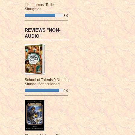
Like Lambs: To the
Slaughter
8,0
¯¯¯¯¯¯¯¯¯¯¯¯¯¯¯¯¯¯¯¯¯¯¯¯
REVIEWS "NON-
AUDIO"
School of Talents 9 Neunte
Stunde: Schatzfieber!
9,0
¯¯¯¯¯¯¯¯¯¯¯¯¯¯¯¯¯¯¯¯¯¯¯¯