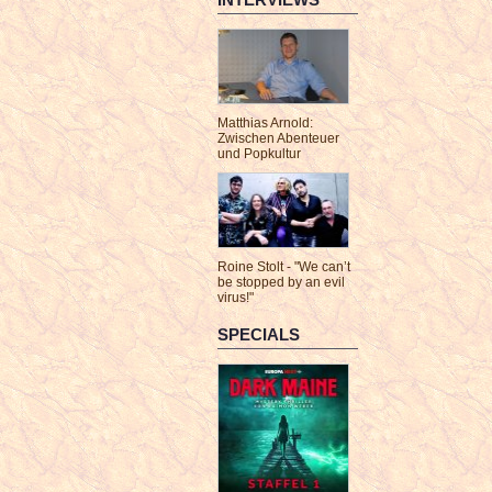
Matthias Arnold:
Zwischen Abenteuer
und Popkultur
Roine Stolt - "We can’t
be stopped by an evil
virus!"
SPECIALS