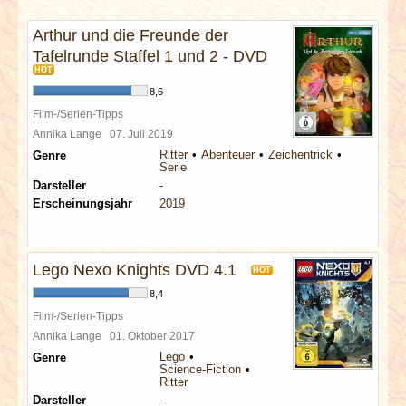
INTERVIEWS
Arthur und die Freunde der
Tafelrunde Staffel 1 und 2 - DVD
SPECIALS
HOT
8,6
REDAKTION
Film-/Serien-Tipps
Annika Lange
07. Juli 2019
LINKS
Ritter
Abenteuer
Zeichentrick
Genre
Serie
Darsteller
-
ARCHIV
Erscheinungsjahr
2019
Lego Nexo Knights DVD 4.1
HOT
8,4
Film-/Serien-Tipps
Annika Lange
01. Oktober 2017
Lego
Genre
Science-Fiction
Ritter
Darsteller
-