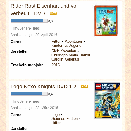
Ritter Rost Eisenhart und voll
verbeult - DVD
HOT
8,8
Film-/Serien-Tipps
Annika Lange
29. April 2016
Ritter
Abenteuer
Genre
Kinder- u. Jugend
Rick Kavanian
Darsteller
Christoph Maria Herbst
Carolin Kebekus
Erscheinungsjahr
2015
Lego Nexo Knights DVD 1.2
HOT
8,4
Film-/Serien-Tipps
Annika Lange
28. März 2016
Lego
Genre
Science-Fiction
Ritter
Darsteller
-