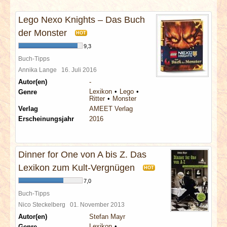
INTERVIEWS
Lego Nexo Knights – Das Buch
SPECIALS
der Monster
HOT
9,3
REDAKTION
Buch-Tipps
Annika Lange
16. Juli 2016
Autor(en)
-
LINKS
Lexikon
Lego
Genre
Ritter
Monster
Verlag
AMEET Verlag
ARCHIV
Erscheinungsjahr
2016
Dinner for One von A bis Z. Das
Lexikon zum Kult-Vergnügen
HOT
7,0
Buch-Tipps
Nico Steckelberg
01. November 2013
Autor(en)
Stefan Mayr
Lexikon
Genre