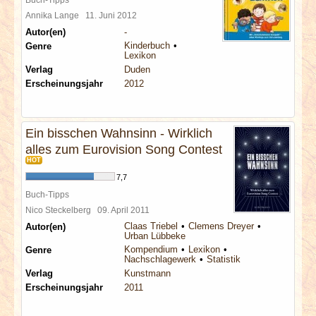
Annika Lange
11. Juni 2012
Autor(en)
-
Kinderbuch
Genre
Lexikon
Verlag
Duden
Erscheinungsjahr
2012
Ein bisschen Wahnsinn - Wirklich
alles zum Eurovision Song Contest
HOT
7,7
Buch-Tipps
Nico Steckelberg
09. April 2011
Claas Triebel
Clemens Dreyer
Autor(en)
Urban Lübbeke
Kompendium
Lexikon
Genre
Nachschlagewerk
Statistik
Verlag
Kunstmann
Erscheinungsjahr
2011