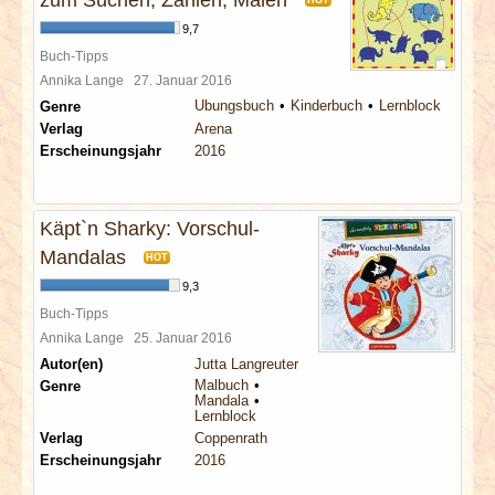
zum Suchen, Zählen, Malen
HOT
9,7
Buch-Tipps
Annika Lange
27. Januar 2016
Übungsbuch
Kinderbuch
Lernblock
Genre
Verlag
Arena
Erscheinungsjahr
2016
Käpt`n Sharky: Vorschul-
Mandalas
HOT
9,3
Buch-Tipps
Annika Lange
25. Januar 2016
Autor(en)
Jutta Langreuter
Malbuch
Genre
Mandala
Lernblock
Verlag
Coppenrath
Erscheinungsjahr
2016