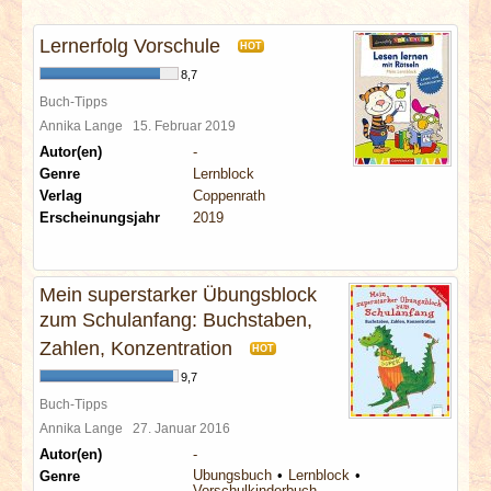
INTERVIEWS
Lernerfolg Vorschule
HOT
SPECIALS
8,7
Buch-Tipps
REDAKTION
Annika Lange
15. Februar 2019
Autor(en)
-
Genre
Lernblock
LINKS
Verlag
Coppenrath
Erscheinungsjahr
2019
ARCHIV
Mein superstarker Übungsblock
zum Schulanfang: Buchstaben,
Zahlen, Konzentration
HOT
9,7
Buch-Tipps
Annika Lange
27. Januar 2016
Autor(en)
-
Übungsbuch
Lernblock
Genre
Vorschulkinderbuch