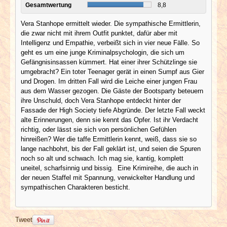
Gesamtwertung
8,8
Vera Stanhope ermittelt wieder. Die sympathische Ermittlerin,
die zwar nicht mit ihrem Outfit punktet, dafür aber mit
Intelligenz und Empathie, verbeißt sich in vier neue Fälle. So
geht es um eine junge Kriminalpsychologin, die sich um
Gefängnisinsassen kümmert. Hat einer ihrer Schützlinge sie
umgebracht? Ein toter Teenager gerät in einen Sumpf aus Gier
und Drogen. Im dritten Fall wird die Leiche einer jungen Frau
aus dem Wasser gezogen. Die Gäste der Bootsparty beteuern
ihre Unschuld, doch Vera Stanhope entdeckt hinter der
Fassade der High Society tiefe Abgründe. Der letzte Fall weckt
alte Erinnerungen, denn sie kennt das Opfer. Ist ihr Verdacht
richtig, oder lässt sie sich von persönlichen Gefühlen
hinreißen? Wer die taffe Ermittlerin kennt, weiß, dass sie so
lange nachbohrt, bis der Fall geklärt ist, und seien die Spuren
noch so alt und schwach. Ich mag sie, kantig, komplett
uneitel, scharfsinnig und bissig. Eine Krimireihe, die auch in
der neuen Staffel mit Spannung, verwickelter Handlung und
sympathischen Charakteren besticht.
Tweet