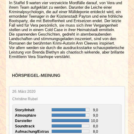
In Staffel 9 warten vier verzwickte Mordfälle darauf, von Vera und
ihrem Team aufgeklärt zu werden. Darunter die Leiche einer
Kriminalpsychologin, die auf einer Mülldeponie entdeckt wird, ein
ermordeter Teenager in der Küstenstadt Payton und eine fröhliche
Bootsparty, die mit Betroffenheit und Entsetzen endet. Der letzte
Fall wird für Vera persönlich, sie muss sich ihrer Vergangenheit
stellen und in einem Cold Case in ihrer Heimatstadt ermitteln.
Die spannenden Geschichten, gedreht in atemberaubenden
Landschaften und stimmungsgeladen inszeniert, sind von den
Romanen der berühmten Krimi-Autorin Ann Cleeves inspiriert.
Vor allem werden sie durch die ausdrucksstarke schauspielerische
Leistung von Brenda Blethyn als chaotisch wirkende, aber brillante
Ermittlerin Vera Stanhope verstärkt.
HÖRSPIEGEL-MEINUNG
26. März 2020
Christine Rubel
Story/Inhalt
9,0
Atmosphäre
9,0
Darsteller
10,0
Soundtrack
8,0
Aufmachung/Extras
8,0