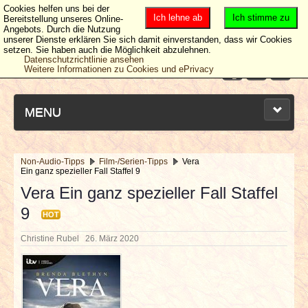
Cookies helfen uns bei der
Ich lehne ab
Ich stimme zu
Bereitstellung unseres Online-
Angebots. Durch die Nutzung
unserer Dienste erklären Sie sich damit einverstanden, dass wir Cookies
setzen. Sie haben auch die Möglichkeit abzulehnen.
Datenschutzrichtlinie ansehen
Weitere Informationen zu Cookies und ePrivacy
MENU
Non-Audio-Tipps
Film-/Serien-Tipps
Vera
Ein ganz spezieller Fall Staffel 9
NEUESTE ARTIKEL
Vera Ein ganz spezieller Fall Staffel
9
NEWS & DATES
HOT
Christine Rubel
26. März 2020
BERICHTE
VERLOSUNGEN