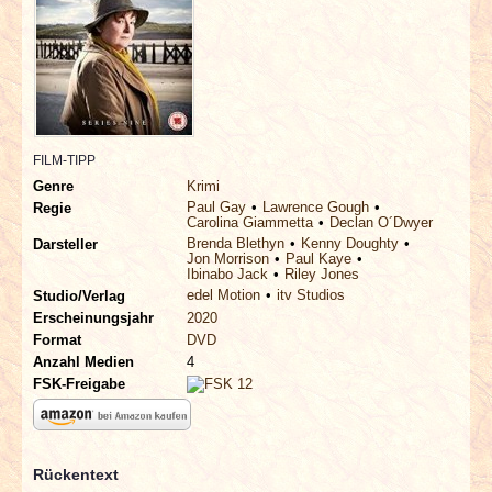
INTERVIEWS
SPECIALS
REDAKTION
FILM-TIPP
LINKS
Genre
Krimi
Paul Gay
Lawrence Gough
Regie
Carolina Giammetta
Declan O´Dwyer
ARCHIV
Brenda Blethyn
Kenny Doughty
Darsteller
Jon Morrison
Paul Kaye
Ibinabo Jack
Riley Jones
edel Motion
itv Studios
Studio/Verlag
Erscheinungsjahr
2020
Format
DVD
Anzahl Medien
4
FSK-Freigabe
Rückentext