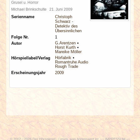
Grusel u. Horror
Michael Brinkschulte
21. Juni 2009
Serienname
Christoph
Schwarz -
Detektiv des
Übersinnlichen
Folge Nr.
1
G.Arentzen
Autor
Horst Kurth
Mareike Möller
Hörfabrik
Hörspiellabel/Verlag
Romantruhe Audio
Rough Trade
Erscheinungsjahr
2009
© 2002 - 2026 Der Hörspiegel - Lesen, was hörenswert ist. ---
IMPRESSUM
---