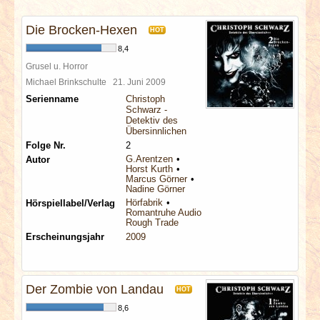
INTERVIEWS
Die Brocken-Hexen
HOT
SPECIALS
8,4
Grusel u. Horror
REDAKTION
Michael Brinkschulte
21. Juni 2009
Serienname
Christoph
Schwarz -
LINKS
Detektiv des
Übersinnlichen
Folge Nr.
2
ARCHIV
G.Arentzen
Autor
Horst Kurth
Marcus Görner
Nadine Görner
Hörfabrik
Hörspiellabel/Verlag
Romantruhe Audio
Rough Trade
Erscheinungsjahr
2009
Der Zombie von Landau
HOT
8,6