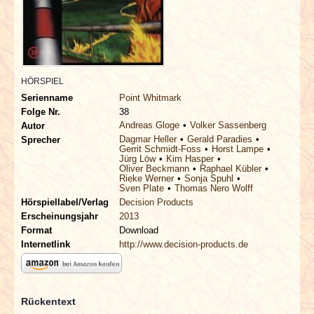
INTERVIEWS
SPECIALS
REDAKTION
HÖRSPIEL
Serienname
Point Whitmark
Folge Nr.
38
LINKS
Andreas Gloge
Volker Sassenberg
Autor
Dagmar Heller
Gerald Paradies
Sprecher
Gerrit Schmidt-Foss
Horst Lampe
ARCHIV
Jürg Löw
Kim Hasper
Oliver Beckmann
Raphael Kübler
Rieke Werner
Sonja Spuhl
Sven Plate
Thomas Nero Wolff
Hörspiellabel/Verlag
Decision Products
Erscheinungsjahr
2013
Format
Download
Internetlink
http://www.decision-products.de
Rückentext