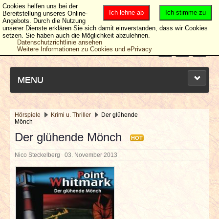
Cookies helfen uns bei der
Ich lehne ab
Ich stimme zu
Bereitstellung unseres Online-
Angebots. Durch die Nutzung
unserer Dienste erklären Sie sich damit einverstanden, dass wir Cookies
setzen. Sie haben auch die Möglichkeit abzulehnen.
Datenschutzrichtlinie ansehen
Weitere Informationen zu Cookies und ePrivacy
MENU
Hörspiele
Krimi u. Thriller
Der glühende
Mönch
NEUESTE ARTIKEL
Der glühende Mönch
HOT
NEWS & DATES
Nico Steckelberg
03. November 2013
BERICHTE
VERLOSUNGEN