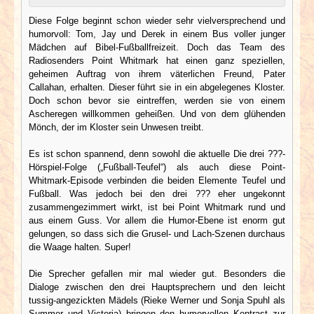
Diese Folge beginnt schon wieder sehr vielversprechend und
humorvoll: Tom, Jay und Derek in einem Bus voller junger
Mädchen auf Bibel-Fußballfreizeit. Doch das Team des
Radiosenders Point Whitmark hat einen ganz speziellen,
geheimen Auftrag von ihrem väterlichen Freund, Pater
Callahan, erhalten. Dieser führt sie in ein abgelegenes Kloster.
Doch schon bevor sie eintreffen, werden sie von einem
Ascheregen willkommen geheißen. Und von dem glühenden
Mönch, der im Kloster sein Unwesen treibt.
Es ist schon spannend, denn sowohl die aktuelle Die drei ???-
Hörspiel-Folge („Fußball-Teufel“) als auch diese Point-
Whitmark-Episode verbinden die beiden Elemente Teufel und
Fußball. Was jedoch bei den drei ??? eher ungekonnt
zusammengezimmert wirkt, ist bei Point Whitmark rund und
aus einem Guss. Vor allem die Humor-Ebene ist enorm gut
gelungen, so dass sich die Grusel- und Lach-Szenen durchaus
die Waage halten. Super!
Die Sprecher gefallen mir mal wieder gut. Besonders die
Dialoge zwischen den drei Hauptsprechern und den leicht
tussig-angezickten Mädels (Rieke Werner und Sonja Spuhl als
Summer und Victoria) bringen den humorvollen Kontrast zur