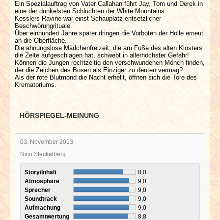
Ein Spezialauftrag von Vater Callahan führt Jay, Tom und Derek in
eine der dunkelsten Schluchten der White Mountains.
Kesslers Ravine war einst Schauplatz entsetzlicher
Beschwörungrituale.
Über einhundert Jahre später dringen die Vorboten der Hölle erneut
an die Oberfläche.
Die ahnungslose Mädchenfreizeit, die am Fuße des alten Klosters
die Zelte aufgeschlagen hat, schwebt in allerhöchster Gefahr!
Können die Jungen rechtzeitig den verschwundenen Mönch finden,
der die Zeichen des Bösen als Einziger zu deuten vermag?
Als der rote Blutmond die Nacht erhellt, öffnen sich die Tore des
Krematoriums.
HÖRSPIEGEL-MEINUNG
03. November 2013
Nico Steckelberg
Story/Inhalt
8,0
Atmosphäre
9,0
Sprecher
9,0
Soundtrack
9,0
Aufmachung
9,0
Gesamtwertung
8,8