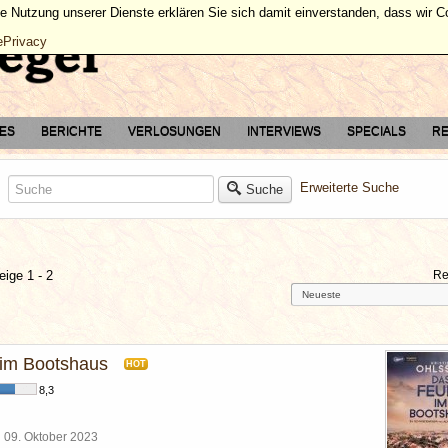
ie Nutzung unserer Dienste erklären Sie sich damit einverstanden, dass wir 
ePrivacy
TES
BERICHTE
VERLOSUNGEN
INTERVIEWS
SPECIALS
RE
Erweiterte Suche
Suche
eige 1 - 2
Re
im Bootshaus
HOT
8,3
l
09. Oktober 2023