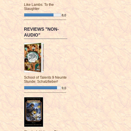
Like Lambs: To the
Slaughter
8,0
¯¯¯¯¯¯¯¯¯¯¯¯¯¯¯¯¯¯¯¯¯¯¯¯
REVIEWS "NON-
AUDIO"
School of Talents 9 Neunte
Stunde: Schatzfieber!
9,0
¯¯¯¯¯¯¯¯¯¯¯¯¯¯¯¯¯¯¯¯¯¯¯¯