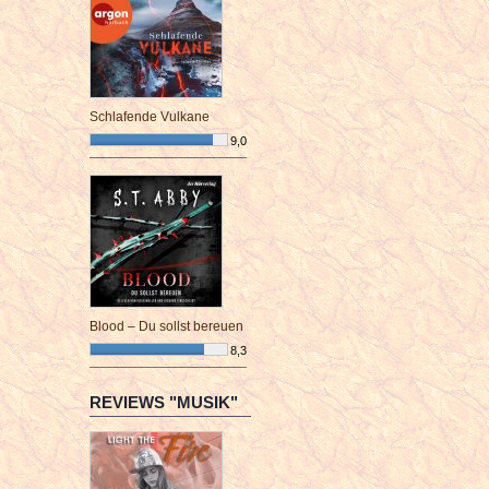
Schlafende Vulkane
9,0
¯¯¯¯¯¯¯¯¯¯¯¯¯¯¯¯¯¯¯¯¯¯¯¯
Blood – Du sollst bereuen
8,3
¯¯¯¯¯¯¯¯¯¯¯¯¯¯¯¯¯¯¯¯¯¯¯¯
REVIEWS "MUSIK"