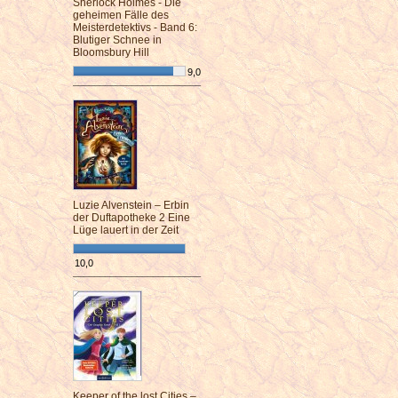
Sherlock Holmes - Die
geheimen Fälle des
Meisterdetektivs - Band 6:
Blutiger Schnee in
Bloomsbury Hill
9,0
¯¯¯¯¯¯¯¯¯¯¯¯¯¯¯¯¯¯¯¯¯¯¯¯
Luzie Alvenstein – Erbin
der Duftapotheke 2 Eine
Lüge lauert in der Zeit
10,0
¯¯¯¯¯¯¯¯¯¯¯¯¯¯¯¯¯¯¯¯¯¯¯¯
Keeper of the lost Cities –