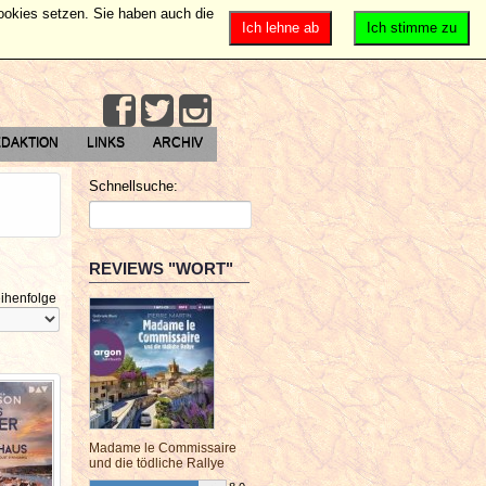
Cookies setzen. Sie haben auch die
Ich lehne ab
Ich stimme zu
DAKTION
LINKS
ARCHIV
Schnellsuche:
REVIEWS "WORT"
ihenfolge
Madame le Commissaire
und die tödliche Rallye