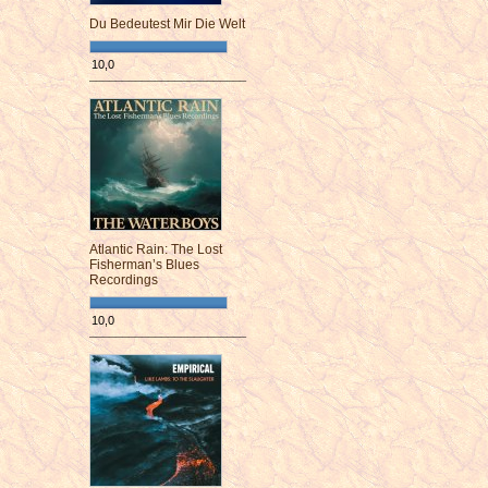
Du Bedeutest Mir Die Welt
10,0
¯¯¯¯¯¯¯¯¯¯¯¯¯¯¯¯¯¯¯¯¯¯¯¯
Atlantic Rain: The Lost
Fisherman’s Blues
Recordings
10,0
¯¯¯¯¯¯¯¯¯¯¯¯¯¯¯¯¯¯¯¯¯¯¯¯