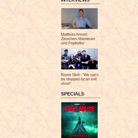
Matthias Arnold:
Zwischen Abenteuer
und Popkultur
Roine Stolt - "We can’t
be stopped by an evil
virus!"
SPECIALS