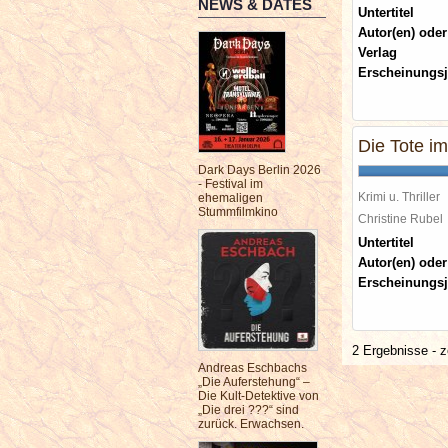
NEWS & DATES
Untertitel
Autor(en) oder
Verlag
Erscheinungsj
Die Tote i
Dark Days Berlin 2026
- Festival im
Krimi u. Thriller
ehemaligen
Stummfilmkino
Christine Rube
Untertitel
Autor(en) oder
Erscheinungsj
2 Ergebnisse - z
Andreas Eschbachs
„Die Auferstehung“ –
Die Kult-Detektive von
„Die drei ???“ sind
zurück. Erwachsen.