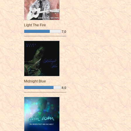
Light The Fire
7,0
¯¯¯¯¯¯¯¯¯¯¯¯¯¯¯¯¯¯¯¯¯¯¯¯
Midnight Blue
8,0
¯¯¯¯¯¯¯¯¯¯¯¯¯¯¯¯¯¯¯¯¯¯¯¯