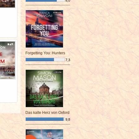
8,0
¯¯¯¯¯¯¯¯¯¯¯¯¯¯¯¯¯¯¯¯¯¯¯¯
Forgetting You: Hunters
7,3
¯¯¯¯¯¯¯¯¯¯¯¯¯¯¯¯¯¯¯¯¯¯¯¯
Das kalte Herz von Oxford
9,8
¯¯¯¯¯¯¯¯¯¯¯¯¯¯¯¯¯¯¯¯¯¯¯¯