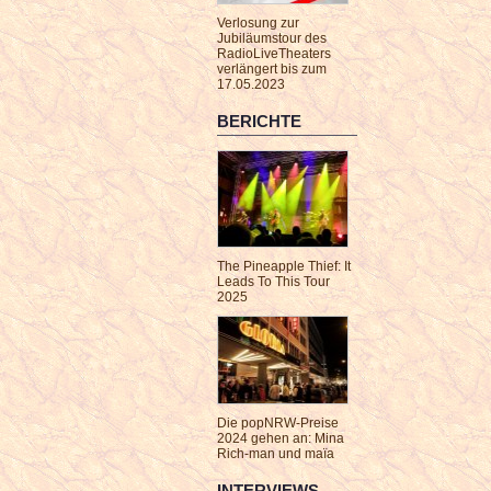
Verlosung zur
Jubiläumstour des
RadioLiveTheaters
verlängert bis zum
17.05.2023
BERICHTE
The Pineapple Thief: It
Leads To This Tour
2025
Die popNRW-Preise
2024 gehen an: Mina
Rich-man und maïa
INTERVIEWS