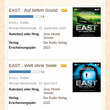
INTERVIEWS
EAST - Auf tiefem Grund
HOT
SPECIALS
7,8
Krimi u. Thriller
REDAKTION
Michael Brinkschulte
25. September 2023
Autor(en) oder Hrsg.
Jens Henrik
Jensen
LINKS
Verlag
Der Audio Verlag
Erscheinungsjahr
2023
ARCHIV
EAST - Welt ohne Seele
HOT
7,0
Krimi u. Thriller
Michael Brinkschulte
23. April 2023
Autor(en) oder Hrsg.
Jens Henrik
Jensen
Verlag
Der Audio Verlag
Erscheinungsjahr
2022