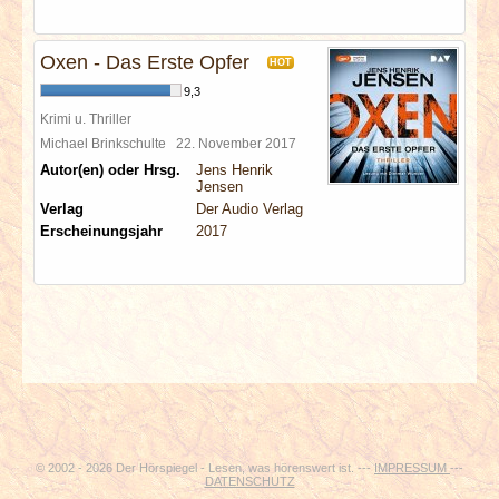
Oxen - Das Erste Opfer
HOT
9,3
Krimi u. Thriller
Michael Brinkschulte
22. November 2017
Autor(en) oder Hrsg.
Jens Henrik
Jensen
Verlag
Der Audio Verlag
Erscheinungsjahr
2017
© 2002 - 2026 Der Hörspiegel - Lesen, was hörenswert ist. ---
IMPRESSUM
---
DATENSCHUTZ