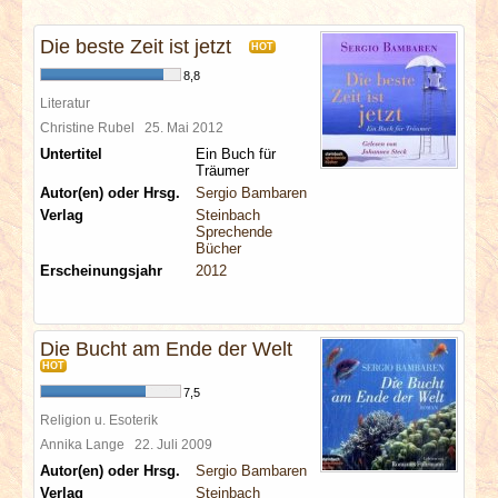
INTERVIEWS
Die beste Zeit ist jetzt
HOT
SPECIALS
8,8
Literatur
REDAKTION
Christine Rubel
25. Mai 2012
Untertitel
Ein Buch für
Träumer
LINKS
Autor(en) oder Hrsg.
Sergio Bambaren
Verlag
Steinbach
Sprechende
ARCHIV
Bücher
Erscheinungsjahr
2012
Die Bucht am Ende der Welt
HOT
7,5
Religion u. Esoterik
Annika Lange
22. Juli 2009
Autor(en) oder Hrsg.
Sergio Bambaren
Verlag
Steinbach