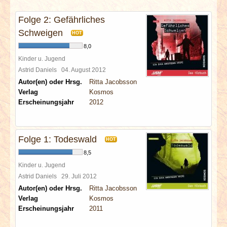
INTERVIEWS
Folge 2: Gefährliches
SPECIALS
Schweigen
HOT
8,0
REDAKTION
Kinder u. Jugend
Astrid Daniels
04. August 2012
Autor(en) oder Hrsg.
Ritta Jacobsson
LINKS
Verlag
Kosmos
Erscheinungsjahr
2012
ARCHIV
Folge 1: Todeswald
HOT
8,5
Kinder u. Jugend
Astrid Daniels
29. Juli 2012
Autor(en) oder Hrsg.
Ritta Jacobsson
Verlag
Kosmos
Erscheinungsjahr
2011