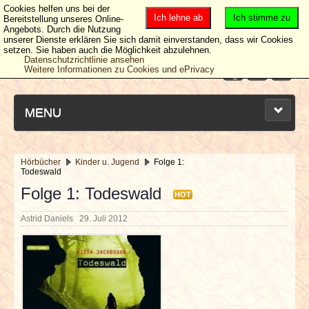
Cookies helfen uns bei der
Ich lehne ab
Ich stimme zu
Bereitstellung unseres Online-
Angebots. Durch die Nutzung
unserer Dienste erklären Sie sich damit einverstanden, dass wir Cookies
setzen. Sie haben auch die Möglichkeit abzulehnen.
Datenschutzrichtlinie ansehen
Weitere Informationen zu Cookies und ePrivacy
MENU
Hörbücher
Kinder u. Jugend
Folge 1:
Todeswald
NEUESTE ARTIKEL
Folge 1: Todeswald
HOT
NEWS & DATES
Astrid Daniels
29. Juli 2012
BERICHTE
VERLOSUNGEN