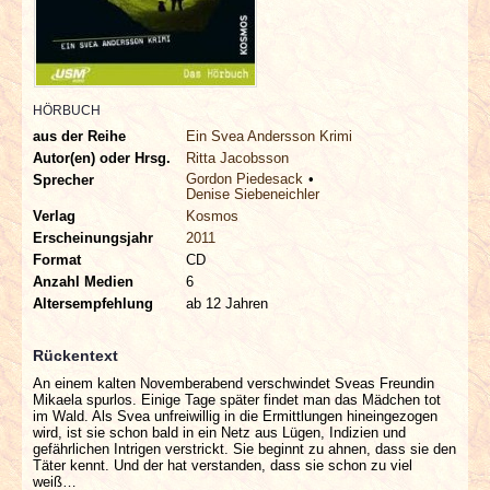
INTERVIEWS
SPECIALS
HÖRBUCH
REDAKTION
aus der Reihe
Ein Svea Andersson Krimi
Autor(en) oder Hrsg.
Ritta Jacobsson
Gordon Piedesack
Sprecher
LINKS
Denise Siebeneichler
Verlag
Kosmos
ARCHIV
Erscheinungsjahr
2011
Format
CD
Anzahl Medien
6
Altersempfehlung
ab 12 Jahren
Rückentext
An einem kalten Novemberabend verschwindet Sveas Freundin
Mikaela spurlos. Einige Tage später findet man das Mädchen tot
im Wald. Als Svea unfreiwillig in die Ermittlungen hineingezogen
wird, ist sie schon bald in ein Netz aus Lügen, Indizien und
gefährlichen Intrigen verstrickt. Sie beginnt zu ahnen, dass sie den
Täter kennt. Und der hat verstanden, dass sie schon zu viel
weiß…