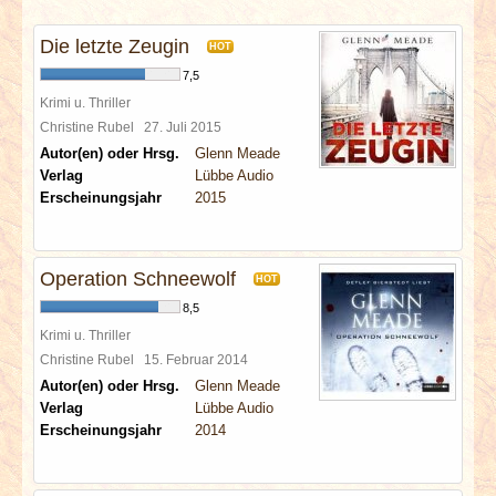
INTERVIEWS
Die letzte Zeugin
HOT
SPECIALS
7,5
Krimi u. Thriller
REDAKTION
Christine Rubel
27. Juli 2015
Autor(en) oder Hrsg.
Glenn Meade
Verlag
Lübbe Audio
LINKS
Erscheinungsjahr
2015
ARCHIV
Operation Schneewolf
HOT
8,5
Krimi u. Thriller
Christine Rubel
15. Februar 2014
Autor(en) oder Hrsg.
Glenn Meade
Verlag
Lübbe Audio
Erscheinungsjahr
2014