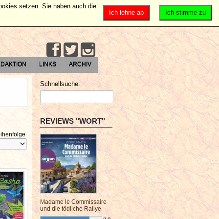
Cookies setzen. Sie haben auch die
Ich lehne ab
Ich stimme zu
DAKTION
LINKS
ARCHIV
Schnellsuche:
REVIEWS "WORT"
ihenfolge
Madame le Commissaire
und die tödliche Rallye