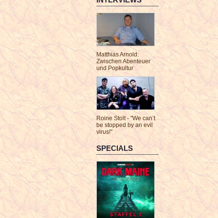
Matthias Arnold:
Zwischen Abenteuer
und Popkultur
Roine Stolt - "We can’t
be stopped by an evil
virus!"
SPECIALS