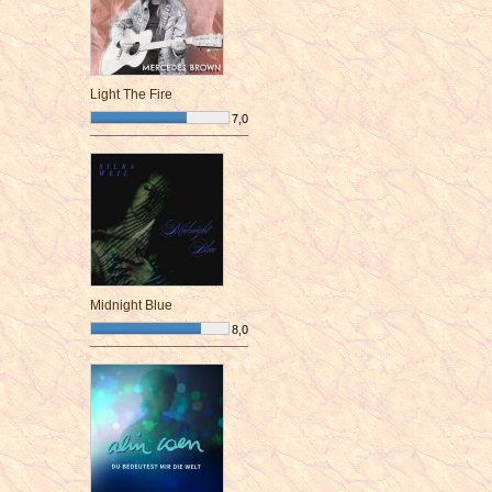
Light The Fire
7,0
¯¯¯¯¯¯¯¯¯¯¯¯¯¯¯¯¯¯¯¯¯¯¯¯
Midnight Blue
8,0
¯¯¯¯¯¯¯¯¯¯¯¯¯¯¯¯¯¯¯¯¯¯¯¯