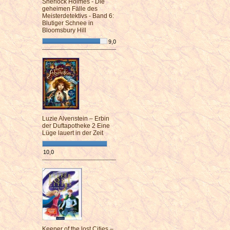
Sherlock Holmes - Die
geheimen Fälle des
Meisterdetektivs - Band 6:
Blutiger Schnee in
Bloomsbury Hill
9,0
¯¯¯¯¯¯¯¯¯¯¯¯¯¯¯¯¯¯¯¯¯¯¯¯
Luzie Alvenstein – Erbin
der Duftapotheke 2 Eine
Lüge lauert in der Zeit
10,0
¯¯¯¯¯¯¯¯¯¯¯¯¯¯¯¯¯¯¯¯¯¯¯¯
Keeper of the lost Cities –