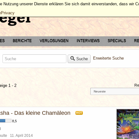
ie Nutzung unserer Dienste erklären Sie sich damit einverstanden, dass wir 
ePrivacy
TES
BERICHTE
VERLOSUNGEN
INTERVIEWS
SPECIALS
RE
Erweiterte Suche
Suche
eige 1 - 2
Re
sha - Das kleine Chamäleon
HOT
8,5
d
chulte
11. April 2014