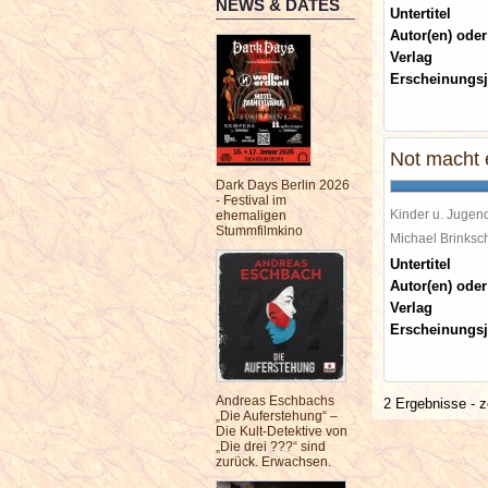
NEWS & DATES
Untertitel
Autor(en) oder
Verlag
Erscheinungsj
Not macht e
Dark Days Berlin 2026
- Festival im
Kinder u. Jugen
ehemaligen
Stummfilmkino
Michael Brinks
Untertitel
Autor(en) oder
Verlag
Erscheinungsj
Andreas Eschbachs
2 Ergebnisse - z
„Die Auferstehung“ –
Die Kult-Detektive von
„Die drei ???“ sind
zurück. Erwachsen.