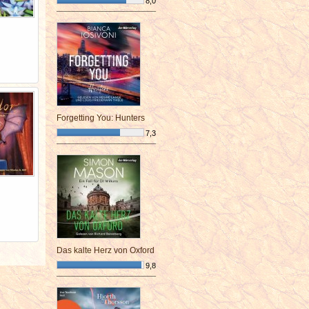
8,0
¯¯¯¯¯¯¯¯¯¯¯¯¯¯¯¯¯¯¯¯¯¯¯¯
Forgetting You: Hunters
7,3
¯¯¯¯¯¯¯¯¯¯¯¯¯¯¯¯¯¯¯¯¯¯¯¯
Das kalte Herz von Oxford
9,8
¯¯¯¯¯¯¯¯¯¯¯¯¯¯¯¯¯¯¯¯¯¯¯¯