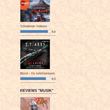
Schlafende Vulkane
9,0
¯¯¯¯¯¯¯¯¯¯¯¯¯¯¯¯¯¯¯¯¯¯¯¯
Blood – Du sollst bereuen
8,3
¯¯¯¯¯¯¯¯¯¯¯¯¯¯¯¯¯¯¯¯¯¯¯¯
REVIEWS "MUSIK"