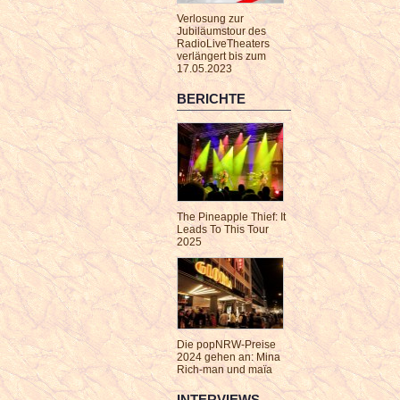
Verlosung zur
Jubiläumstour des
RadioLiveTheaters
verlängert bis zum
17.05.2023
BERICHTE
The Pineapple Thief: It
Leads To This Tour
2025
Die popNRW-Preise
2024 gehen an: Mina
Rich-man und maïa
INTERVIEWS