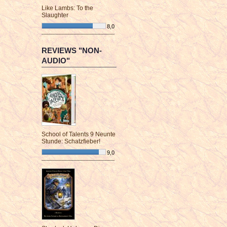
Like Lambs: To the
Slaughter
8,0
¯¯¯¯¯¯¯¯¯¯¯¯¯¯¯¯¯¯¯¯¯¯¯¯
REVIEWS "NON-
AUDIO"
School of Talents 9 Neunte
Stunde: Schatzfieber!
9,0
¯¯¯¯¯¯¯¯¯¯¯¯¯¯¯¯¯¯¯¯¯¯¯¯