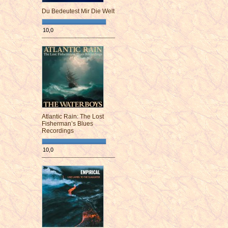
Du Bedeutest Mir Die Welt
10,0
¯¯¯¯¯¯¯¯¯¯¯¯¯¯¯¯¯¯¯¯¯¯¯¯
Atlantic Rain: The Lost
Fisherman’s Blues
Recordings
10,0
¯¯¯¯¯¯¯¯¯¯¯¯¯¯¯¯¯¯¯¯¯¯¯¯