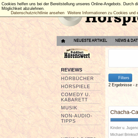
Cookies helfen uns bei der Bereitstellung unseres Online-Angebots. Durch d
Möglichkeit abzulehnen.
Datenschutzrichtlinie ansehen
Weitere Informationen zu Cookies und 
NEUESTE ARTIKEL
NEWS & DA
REVIEWS
Filters
HÖRBÜCHER
2 Ergebnisse - z
HÖRSPIELE
COMEDY U.
KABARETT
MUSIK
Chacha-Ca
NON-AUDIO-
TIPPS
Kinder u. Jugen
Michael Brinks