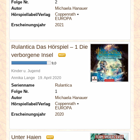
Folge Nr.
2
Autor
Michaela Hanauer
Coppenrath
Hörspiellabel/Verlag
EUROPA
Erscheinungsjahr
2021
Rulantica Das Hörspiel – 1 Die
verborgene Insel
HOT
9,0
Kinder u. Jugend
Annika Lange
19. April 2020
Serienname
Rulantica
Folge Nr.
1
Autor
Michaela Hanauer
Coppenrath
Hörspiellabel/Verlag
EUROPA
Erscheinungsjahr
2020
Unter Haien
HOT