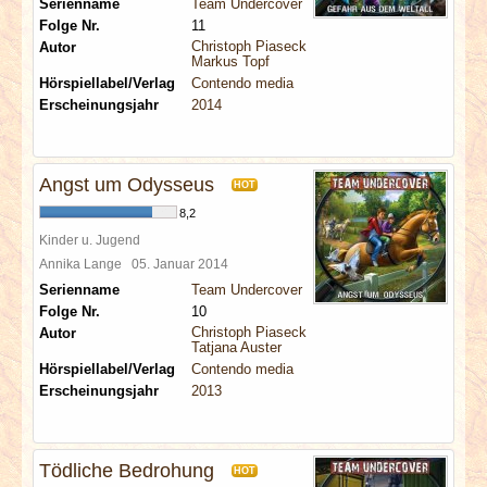
Serienname
Team Undercover
Folge Nr.
11
Christoph Piasecki
Autor
Markus Topf
Hörspiellabel/Verlag
Contendo media
Erscheinungsjahr
2014
Angst um Odysseus
HOT
8,2
Kinder u. Jugend
Annika Lange
05. Januar 2014
Serienname
Team Undercover
Folge Nr.
10
Christoph Piasecki
Autor
Tatjana Auster
Hörspiellabel/Verlag
Contendo media
Erscheinungsjahr
2013
Tödliche Bedrohung
HOT