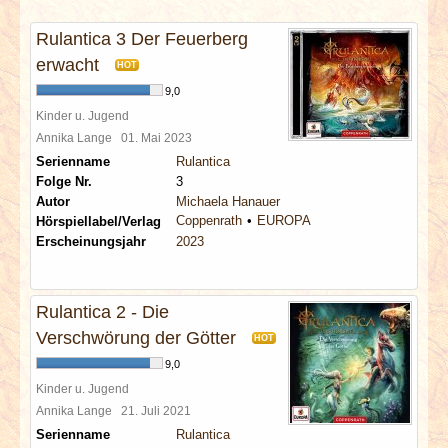
INTERVIEWS
Rulantica 3 Der Feuerberg
SPECIALS
erwacht
HOT
9,0
REDAKTION
Kinder u. Jugend
Annika Lange
01. Mai 2023
Serienname
Rulantica
LINKS
Folge Nr.
3
Autor
Michaela Hanauer
ARCHIV
Coppenrath
EUROPA
Hörspiellabel/Verlag
Erscheinungsjahr
2023
Rulantica 2 - Die
Verschwörung der Götter
HOT
9,0
Kinder u. Jugend
Annika Lange
21. Juli 2021
Serienname
Rulantica