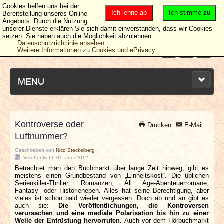
Cookies helfen uns bei der
Ich lehne ab
Ich stimme zu
Bereitstellung unseres Online-
Angebots. Durch die Nutzung
unserer Dienste erklären Sie sich damit einverstanden, dass wir Cookies
setzen. Sie haben auch die Möglichkeit abzulehnen.
Datenschutzrichtlinie ansehen
Weitere Informationen zu Cookies und ePrivacy
MENU
Kontroverse oder
Drucken
E-Mail
NEUESTE ARTIKEL
Luftnummer?
Geschrieben von
Nico Steckelberg
NEWS & DATES
Veröffentlicht: 01. Juni 2012
Betrachtet man den Buchmarkt über lange Zeit hinweg, gibt es
meistens einen Grundbestand von „Einheitskost“. Die üblichen
BERICHTE
Serienkiller-Thriller, Romanzen, All Age-Abenteuerromane,
Fantasy- oder Historienepen. Alles hat seine Berechtigung, aber
vieles ist schon bald wieder vergessen. Doch ab und an gibt es
VERLOSUNGEN
auch sie:
Die Veröffentlichungen, die Kontroversen
verursachen und eine mediale Polarisation bis hin zu einer
Welle der Entrüstung hervorrufen.
Auch vor dem Hörbuchmarkt