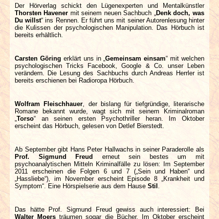
Der Hörverlag schickt den Lügenexperten und Mentalkünstler
Thorsten Havener
mit seinem neuen Sachbuch „
Denk doch, was
Du willst
“ ins Rennen. Er führt uns mit seiner Autorenlesung hinter
die Kulissen der psychologischen Manipulation. Das Hörbuch ist
bereits erhältlich.
Carsten Göring
erklärt uns in „
Gemeinsam einsam
“ mit welchen
psychologischen Tricks Facebook, Google & Co. unser Leben
verändern. Die Lesung des Sachbuchs durch Andreas Herrler ist
bereits erschienen bei Radioropa Hörbuch.
Wolfram Fleischhauer
, der bislang für tiefgründige, literarische
Romane bekannt wurde, wagt sich mit seinem Kriminalroman
„
Torso
“ an seinen ersten Psychothriller heran. Im Oktober
erscheint das Hörbuch, gelesen von Detlef Bierstedt.
Ab September gibt Hans Peter Hallwachs in seiner Paraderolle als
Prof. Sigmund Freud
erneut sein bestes um mit
psychoanalytischen Mitteln Kriminalfälle zu lösen: Im September
2011 erscheinen die Folgen 6 und 7 („Sein und Haben“ und
„Hassliebe“), im November erscheint Episode 8 „Krankheit und
Symptom“. Eine Hörspielserie aus dem Hause
Stil
.
Das hätte Prof. Sigmund Freud gewiss auch interessiert: Bei
Walter Moers
träumen sogar die Bücher. Im Oktober erscheint