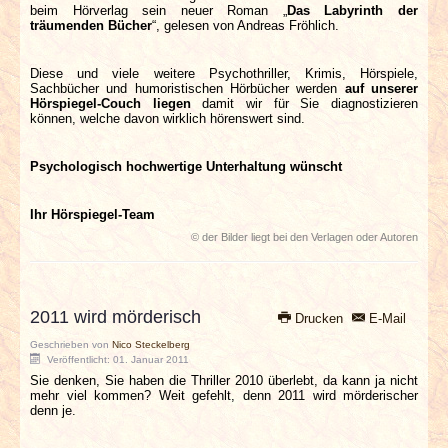
beim Hörverlag sein neuer Roman „
Das Labyrinth der
träumenden Bücher
“, gelesen von Andreas Fröhlich.
Diese und viele weitere Psychothriller, Krimis, Hörspiele,
Sachbücher und humoristischen Hörbücher werden
auf unserer
Hörspiegel-Couch liegen
damit wir für Sie diagnostizieren
können, welche davon wirklich hörenswert sind.
Psychologisch hochwertige Unterhaltung wünscht
Ihr Hörspiegel-Team
© der Bilder liegt bei den Verlagen oder Autoren
2011 wird mörderisch
Drucken
E-Mail
Geschrieben von
Nico Steckelberg
Veröffentlicht: 01. Januar 2011
Sie denken, Sie haben die Thriller 2010 überlebt, da kann ja nicht
mehr viel kommen? Weit gefehlt, denn 2011 wird mörderischer
denn je.