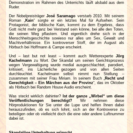
Demonstration im Rahmen des Unterrichts läuft alsbald aus dem
Ruder.
Der Nobelpreisträger
José Saramago
verstarb 2010. Mit seinem
Roman „
Kain
“ sorgte er ein letztes Mal für Aufsehen. Sein
Protagonist, der biblische Kain, kommt zu dem Ergebnis, dass
Gott nicht mehr ganz bei Verstand sein könne, bei alle den Toten,
die seinen Weg pflastern. Und eigentlich drehe sich in der
Menschheitsgeschichte sowieso nur alles um Sex, Gewalt und
Machtverhältnisse. Ein kontroverser Stoff, der im August als
Hörbuch bei Hoffmann & Campe erscheint.
Und – last but not least – kommt auch Wetterexperte
Jörg
Kachelmann
zu Wort. Der Skandal um seinen Gerichtsprozess
wegen Vergewaltigung wurde medial ausgeschlachtet, parodiert,
kritisiert, ins Lächerliche gezogen und von allen Seiten
durchleuchtet. Kachelmann selbst nimmt nun Stellung –
zusammen mit seiner Frau Miriam. In seinem Buch „
Recht und
Gerechtigkeit – Ein Märchen aus der Provinz
“, das im Oktober
als Hörbuch bei Random House Audio erscheint.
Was steckt wirklich dahinter?
Ist der ganze „Wirbel“ um diese
Veröffentlichungen berechtigt?
Wir nehmen diese
Hörproduktionen für Sie unter die Lupe und helfen Ihnen dabei
herauszufinden, ob es sich lohnt, sich an der Kontroverse zu
beteiligen oder ob vielleicht doch die eine oder andere Luftnummer
dabei ist.
Skandalöse Unterhaltung wünscht