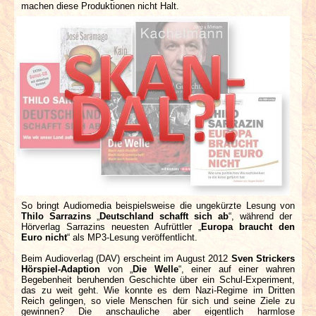
machen diese Produktionen nicht Halt.
INTERVIEWS
SPECIALS
REDAKTION
LINKS
ARCHIV
So bringt Audiomedia beispielsweise die ungekürzte Lesung von
Thilo Sarrazins
„
Deutschland schafft sich ab
“, während der
Hörverlag Sarrazins neuesten Aufrüttler „
Europa braucht den
Euro nicht
“ als MP3-Lesung veröffentlicht.
Beim Audioverlag (DAV) erscheint im August 2012
Sven Strickers
Hörspiel-Adaption
von „
Die Welle
“, einer auf einer wahren
Begebenheit beruhenden Geschichte über ein Schul-Experiment,
das zu weit geht. Wie konnte es dem Nazi-Regime im Dritten
Reich gelingen, so viele Menschen für sich und seine Ziele zu
gewinnen? Die anschauliche aber eigentlich harmlose