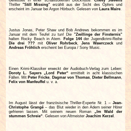
Gefesselt in einer schallisolierten Blockhütte:
Chevy Stevens
Thriller
"Still Missing"
erzählt aus der Sicht des Opfers und
erscheint im Januar bei Argon Hörbuch. Gelesen von
Laura Maire
.
Justus Jonas, Peter Shaw und Bob Andrews bekommen es im
Januar mit dem Teufel zu tun! Die
"Zwillinge der Finsternis"
halten Rocky Beach in Atem.
Folge 144
der Jugendkrimi-Reihe
Die drei ???
mit
Oliver Rohrbeck
,
Jens Wawrczeck
und
Andreas Fröhlich
erscheint bei Europa / Sony Music.
Einen Krimi-Klassiker erweckt der Audiobuch-Verlag zum Leben:
Doroty L. Sayers „Lord Peter“
ermittelt in acht klassischen
Fällen. Mit
Peter Fricke
,
Dagmar von Thomas
,
Dieter Bellmann
,
Felix von Manfeuffel
u. v. a.
Im August lässt der französische Thriller-Experte Nr. 1 –
Jean-
Christophe Grangé
– das Blut wieder in den Adern seiner Hörer
gefrieren lassen. Mit seinem neuen Roman
„Im Wald der
stummen Schreie“
. Gelesen von Altmeister
Joachim Kerzel
.