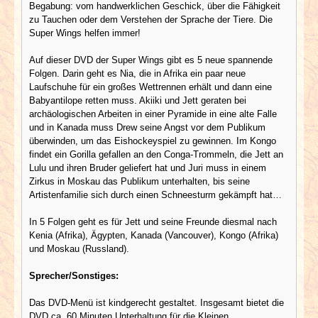
Begabung: vom handwerklichen Geschick, über die Fähigkeit
zu Tauchen oder dem Verstehen der Sprache der Tiere. Die
Super Wings helfen immer!
Auf dieser DVD der Super Wings gibt es 5 neue spannende
Folgen. Darin geht es Nia, die in Afrika ein paar neue
Laufschuhe für ein großes Wettrennen erhält und dann eine
Babyantilope retten muss. Akiiki und Jett geraten bei
archäologischen Arbeiten in einer Pyramide in eine alte Falle
und in Kanada muss Drew seine Angst vor dem Publikum
überwinden, um das Eishockeyspiel zu gewinnen. Im Kongo
findet ein Gorilla gefallen an den Conga-Trommeln, die Jett an
Lulu und ihren Bruder geliefert hat und Juri muss in einem
Zirkus in Moskau das Publikum unterhalten, bis seine
Artistenfamilie sich durch einen Schneesturm gekämpft hat…
In 5 Folgen geht es für Jett und seine Freunde diesmal nach
Kenia (Afrika), Ägypten, Kanada (Vancouver), Kongo (Afrika)
und Moskau (Russland).
Sprecher/Sonstiges:
Das DVD-Menü ist kindgerecht gestaltet. Insgesamt bietet die
DVD ca. 60 Minuten Unterhaltung für die Kleinen.