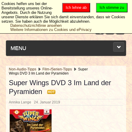
Cookies helfen uns bei der
Ich lehne ab
Ich stimme zu
Bereitstellung unseres Online-
Angebots. Durch die Nutzung
unserer Dienste erklären Sie sich damit einverstanden, dass wir Cookies
setzen. Sie haben auch die Möglichkeit abzulehnen.
Datenschutzrichtlinie ansehen
Weitere Informationen zu Cookies und ePrivacy
MENU
Non-Audio-Tipps
Film-/Serien-Tipps
Super
Wings DVD 3 Im Land der Pyramiden
NEUESTE ARTIKEL
Super Wings DVD 3 Im Land der
Pyramiden
NEWS & DATES
HOT
Annika Lange
24. Januar 2019
BERICHTE
VERLOSUNGEN