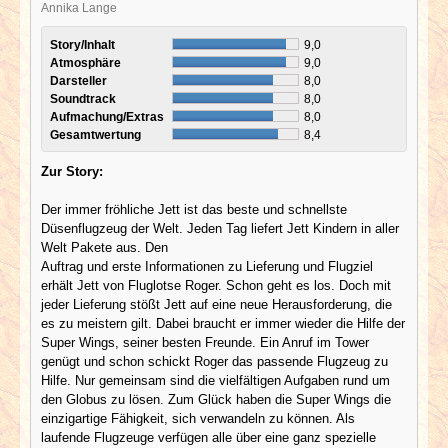
Annika Lange
Story/Inhalt
9,0
Atmosphäre
9,0
Darsteller
8,0
Soundtrack
8,0
Aufmachung/Extras
8,0
Gesamtwertung
8,4
Zur Story:
Der immer fröhliche Jett ist das beste und schnellste
Düsenflugzeug der Welt. Jeden Tag liefert Jett Kindern in aller
Welt Pakete aus. Den
Auftrag und erste Informationen zu Lieferung und Flugziel
erhält Jett von Fluglotse Roger. Schon geht es los. Doch mit
jeder Lieferung stößt Jett auf eine neue Herausforderung, die
es zu meistern gilt. Dabei braucht er immer wieder die Hilfe der
Super Wings, seiner besten Freunde. Ein Anruf im Tower
genügt und schon schickt Roger das passende Flugzeug zu
Hilfe. Nur gemeinsam sind die vielfältigen Aufgaben rund um
den Globus zu lösen. Zum Glück haben die Super Wings die
einzigartige Fähigkeit, sich verwandeln zu können. Als
laufende Flugzeuge verfügen alle über eine ganz spezielle