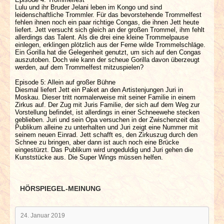
Lulu und ihr Bruder Jelani leben im Kongo und sind
leidenschaftliche Trommler. Für das bevorstehende Trommelfest
fehlen ihnen noch ein paar richtige Congas, die ihnen Jett heute
liefert. Jett versucht sich gleich an der großen Trommel, ihm fehlt
allerdings das Talent. Als die drei eine kleine Trommelpause
einlegen, erklingen plötzlich aus der Ferne wilde Trommelschläge.
Ein Gorilla hat die Gelegenheit genutzt, um sich auf den Congas
auszutoben. Doch wie kann der scheue Gorilla davon überzeugt
werden, auf dem Trommelfest mitzuspielen?
Episode 5: Allein auf großer Bühne
Diesmal liefert Jett ein Paket an den Artistenjungen Juri in
Moskau. Dieser tritt normalerweise mit seiner Familie in einem
Zirkus auf. Der Zug mit Juris Familie, der sich auf dem Weg zur
Vorstellung befindet, ist allerdings in einer Schneewehe stecken
geblieben. Juri und sein Opa versuchen in der Zwischenzeit das
Publikum alleine zu unterhalten und Juri zeigt eine Nummer mit
seinem neuen Einrad. Jett schafft es, den Zirkuszug durch den
Schnee zu bringen, aber dann ist auch noch eine Brücke
eingestürzt. Das Publikum wird ungeduldig und Juri gehen die
Kunststücke aus. Die Super Wings müssen helfen.
HÖRSPIEGEL-MEINUNG
24. Januar 2019