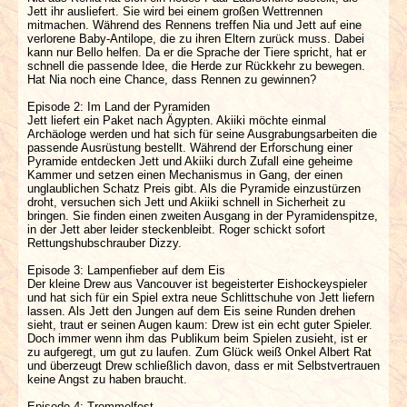
Jett ihr ausliefert. Sie wird bei einem großen Wettrennen
mitmachen. Während des Rennens treffen Nia und Jett auf eine
verlorene Baby-Antilope, die zu ihren Eltern zurück muss. Dabei
kann nur Bello helfen. Da er die Sprache der Tiere spricht, hat er
schnell die passende Idee, die Herde zur Rückkehr zu bewegen.
Hat Nia noch eine Chance, dass Rennen zu gewinnen?
Episode 2: Im Land der Pyramiden
Jett liefert ein Paket nach Ägypten. Akiiki möchte einmal
Archäologe werden und hat sich für seine Ausgrabungsarbeiten die
passende Ausrüstung bestellt. Während der Erforschung einer
Pyramide entdecken Jett und Akiiki durch Zufall eine geheime
Kammer und setzen einen Mechanismus in Gang, der einen
unglaublichen Schatz Preis gibt. Als die Pyramide einzustürzen
droht, versuchen sich Jett und Akiiki schnell in Sicherheit zu
bringen. Sie finden einen zweiten Ausgang in der Pyramidenspitze,
in der Jett aber leider steckenbleibt. Roger schickt sofort
Rettungshubschrauber Dizzy.
Episode 3: Lampenfieber auf dem Eis
Der kleine Drew aus Vancouver ist begeisterter Eishockeyspieler
und hat sich für ein Spiel extra neue Schlittschuhe von Jett liefern
lassen. Als Jett den Jungen auf dem Eis seine Runden drehen
sieht, traut er seinen Augen kaum: Drew ist ein echt guter Spieler.
Doch immer wenn ihm das Publikum beim Spielen zusieht, ist er
zu aufgeregt, um gut zu laufen. Zum Glück weiß Onkel Albert Rat
und überzeugt Drew schließlich davon, dass er mit Selbstvertrauen
keine Angst zu haben braucht.
Episode 4: Trommelfest