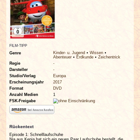
INTERVIEWS
SPECIALS
REDAKTION
FILM-TIPP
LINKS
Kinder- u. Jugend
Wissen
Genre
Abenteuer
Erdkunde
Zeichentrick
Regie
-
ARCHIV
Darsteller
-
Studio/Verlag
Europa
Erscheinungsjahr
2017
Format
DVD
Anzahl Medien
1
FSK-Freigabe
Rückentext
Episode 1: Schnelllaufschuhe
Nia aus Kenia hat sich ein neues Paar Laufschuhe bestellt, die