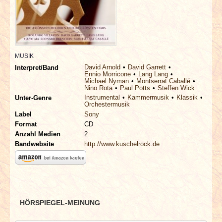
INTERVIEWS
SPECIALS
MUSIK
REDAKTION
David Arnold
David Garrett
Interpret/Band
Ennio Morricone
Lang Lang
Michael Nyman
Montserrat Caballé
LINKS
Nino Rota
Paul Potts
Steffen Wick
Instrumental
Kammermusik
Klassik
Unter-Genre
Orchestermusik
ARCHIV
Label
Sony
Format
CD
Anzahl Medien
2
Bandwebsite
http://www.kuschelrock.de
HÖRSPIEGEL-MEINUNG