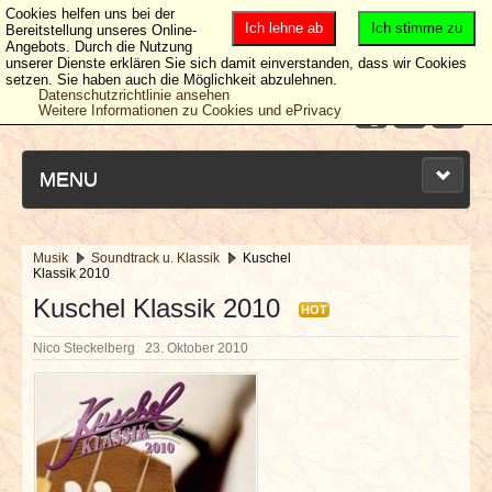
Cookies helfen uns bei der
Ich lehne ab
Ich stimme zu
Bereitstellung unseres Online-
Angebots. Durch die Nutzung
unserer Dienste erklären Sie sich damit einverstanden, dass wir Cookies
setzen. Sie haben auch die Möglichkeit abzulehnen.
Datenschutzrichtlinie ansehen
Weitere Informationen zu Cookies und ePrivacy
MENU
Musik
Soundtrack u. Klassik
Kuschel
Klassik 2010
NEUESTE ARTIKEL
Kuschel Klassik 2010
HOT
NEWS & DATES
Nico Steckelberg
23. Oktober 2010
BERICHTE
VERLOSUNGEN