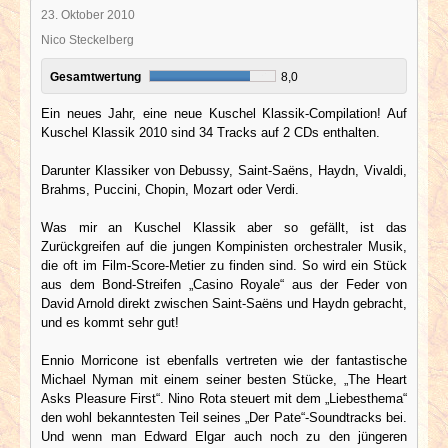
23. Oktober 2010
Nico Steckelberg
Gesamtwertung
8,0
Ein neues Jahr, eine neue Kuschel Klassik-Compilation! Auf
Kuschel Klassik 2010 sind 34 Tracks auf 2 CDs enthalten.
Darunter Klassiker von Debussy, Saint-Saëns, Haydn, Vivaldi,
Brahms, Puccini, Chopin, Mozart oder Verdi.
Was mir an Kuschel Klassik aber so gefällt, ist das
Zurückgreifen auf die jungen Kompinisten orchestraler Musik,
die oft im Film-Score-Metier zu finden sind. So wird ein Stück
aus dem Bond-Streifen „Casino Royale“ aus der Feder von
David Arnold direkt zwischen Saint-Saëns und Haydn gebracht,
und es kommt sehr gut!
Ennio Morricone ist ebenfalls vertreten wie der fantastische
Michael Nyman mit einem seiner besten Stücke, „The Heart
Asks Pleasure First“. Nino Rota steuert mit dem „Liebesthema“
den wohl bekanntesten Teil seines „Der Pate“-Soundtracks bei.
Und wenn man Edward Elgar auch noch zu den jüngeren