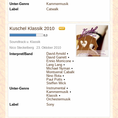
Unter-Genre
Kammermusik
Label
Catwalk
Kuschel Klassik 2010
HOT
8,0
Soundtrack u. Klassik
Nico Steckelberg
23. Oktober 2010
David Arnold
Interpret/Band
David Garrett
Ennio Morricone
Lang Lang
Michael Nyman
Montserrat Caballé
Nino Rota
Paul Potts
Steffen Wick
Instrumental
Unter-Genre
Kammermusik
Klassik
Orchestermusik
Label
Sony