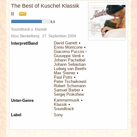
The Best of Kuschel Klassik
II
HOT
8,0
Soundtrack u. Klassik
Nico Steckelberg
27. September 2009
David Garrett
Interpret/Band
Ennio Morricone
Giacomo Puccini
Giuseppe Verdi
Johann Pachelbel
Johann Sebastian Bach
Ludwig van Beethoven
Max Steiner
Paul Potts
Peter Tschaikowsky
Robert Schumann
Samuel Barber
Sergej Prokofiew
Kammermusik
Unter-Genre
Klassik
Soundtrack
Label
Sony