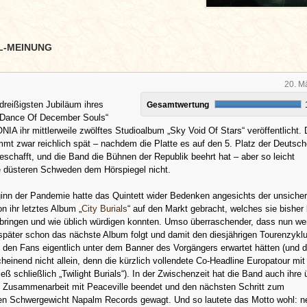
L-MEINUNG
20. M
reißigsten Jubiläum ihres
Gesamtwertung
„Dance Of December Souls“
A ihr mittlerweile zwölftes Studioalbum „Sky Void Of Stars“ veröffentlicht. 
t zwar reichlich spät – nachdem die Platte es auf den 5. Platz der Deutsc
schafft, und die Band die Bühnen der Republik beehrt hat – aber so leicht
e düsteren Schweden dem Hörspiegel nicht.
inn der Pandemie hatte das Quintett wider Bedenken angesichts der unsiche
n ihr letztes Album „
City Burials
“ auf den Markt gebracht, welches sie bishe
 bringen und wie üblich würdigen konnten. Umso überraschender, dass nun we
 später schon das nächste Album folgt und damit den diesjährigen Tourenzyklu
 den Fans eigentlich unter dem Banner des Vorgängers erwartet hätten (und 
heinend nicht allein, denn die kürzlich vollendete Co-Headline Europatour mit
 schließlich „Twilight Burials“). In der Zwischenzeit hat die Band auch ihre 
e Zusammenarbeit mit Peaceville beendet und den nächsten Schritt zum
hen Schwergewicht Napalm Records gewagt. Und so lautete das Motto wohl: 