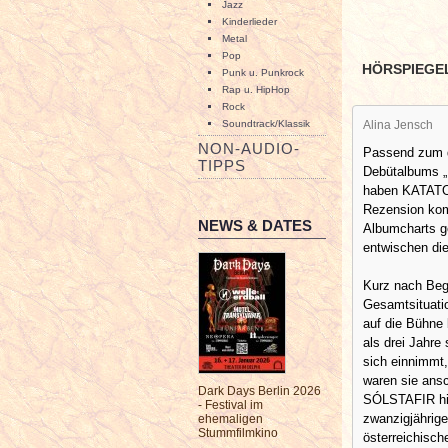
Jazz
Kinderlieder
Metal
Pop
HÖRSPIEGE
Punk u. Punkrock
Rap u. HipHop
Rock
Soundtrack/Klassik
Alina Jensch
NON-AUDIO-
Passend zum d
TIPPS
Debütalbums 
haben KATATONI
Rezension komm
NEWS & DATES
Albumcharts ge
entwischen di
Kurz nach Beg
Gesamtsituatio
auf die Bühne
als drei Jahre
sich einnimmt,
waren sie ansc
Dark Days Berlin 2026
SÓLSTAFIR hieß
- Festival im
zwanzigjährig
ehemaligen
Stummfilmkino
österreichisc