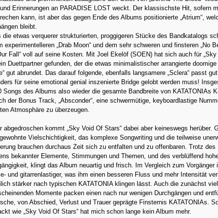
t und Erinnerungen an PARADISE LOST weckt. Der klassischste Hit, sofern 
echen kann, ist aber das gegen Ende des Albums positionierte „Atrium“, wel
hängen bleibt.
die etwas verquerer strukturierten, proggigeren Stücke des Bandkatalogs sc
 experimentelleren „Drab Moon“ und dem sehr schweren und finsteren „No 
Our Fall“ voll auf seine Kosten. Mit Joel Ekelöf (SOEN) hat sich auch für „Sky
ein Duettpartner gefunden, der die etwas minimalistischer arrangierte doomige
 gut abrundet. Das darauf folgende, ebenfalls langsamere „Sclera“ passt gut
ers für seine emotional genial inszenierte Bridge gelobt werden muss! Insg
10 Songs des Albums also wieder die gesamte Bandbreite von KATATONIAs 
ch der Bonus Track, „Absconder“, eine schwermütige, keyboardlastige Numm
chten Atmosphäre zu überzeugen.
der abgedroschen kommt „Sky Void Of Stars“ dabei aber keineswegs herüber. 
 gewohnte Vielschichtigkeit, das komplexe Songwriting und die teilweise uner
ierung brauchen durchaus Zeit sich zu entfalten und zu offenbaren. Trotz des
fens bekannter Elemente, Stimmungen und Themen, und des verblüffend hoh
ngigkeit, klingt das Album neuartig und frisch. Im Vergleich zum Vorgänger i
e- und gitarrenlastiger, was ihm einen besseren Fluss und mehr Intensität verl
lich stärker nach typischen KATATONIA klingen lässt. Auch die zunächst viel
 scheinenden Momente packen einen nach nur wenigen Durchgängen und entfü
ische, von Abschied, Verlust und Trauer geprägte Finsternis KATATONIAs. S
ckt wie „Sky Void Of Stars“ hat mich schon lange kein Album mehr.