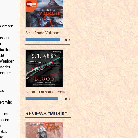
s
m ersten
Schlafende Vulkane
as aus
9,0
r
¯¯¯¯¯¯¯¯¯¯¯¯¯¯¯¯¯¯¯¯¯¯¯¯
uellen,
cht
 Weniger
wieder
 ganze
nas
Blood – Du sollst bereuen
8,3
rt wird.
¯¯¯¯¯¯¯¯¯¯¯¯¯¯¯¯¯¯¯¯¯¯¯¯
l
REVIEWS "MUSIK"
st mit
ann im
h
, das
er