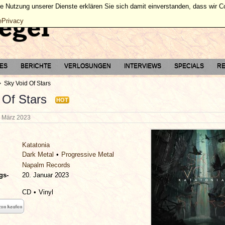
ie Nutzung unserer Dienste erklären Sie sich damit einverstanden, dass wir 
ePrivacy
TES
BERICHTE
VERLOSUNGEN
INTERVIEWS
SPECIALS
RE
Sky Void Of Stars
 Of Stars
HOT
. März 2023
Katatonia
Dark Metal
Progressive Metal
Napalm Records
gs-
20. Januar 2023
CD
Vinyl