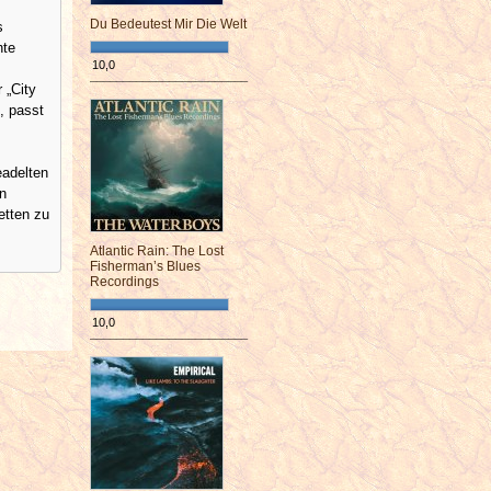
Du Bedeutest Mir Die Welt
s
hte
10,0
¯¯¯¯¯¯¯¯¯¯¯¯¯¯¯¯¯¯¯¯¯¯¯¯
 „City
, passt
eadelten
n
etten zu
Atlantic Rain: The Lost
Fisherman’s Blues
Recordings
10,0
¯¯¯¯¯¯¯¯¯¯¯¯¯¯¯¯¯¯¯¯¯¯¯¯