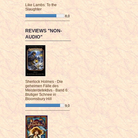
Like Lambs: To the
Slaughter
8,0
¯¯¯¯¯¯¯¯¯¯¯¯¯¯¯¯¯¯¯¯¯¯¯¯
REVIEWS "NON-
AUDIO"
Sherlock Holmes - Die
geheimen Fälle des
Meisterdetektivs - Band 6:
Blutiger Schnee in
Bloomsbury Hill
9,0
¯¯¯¯¯¯¯¯¯¯¯¯¯¯¯¯¯¯¯¯¯¯¯¯