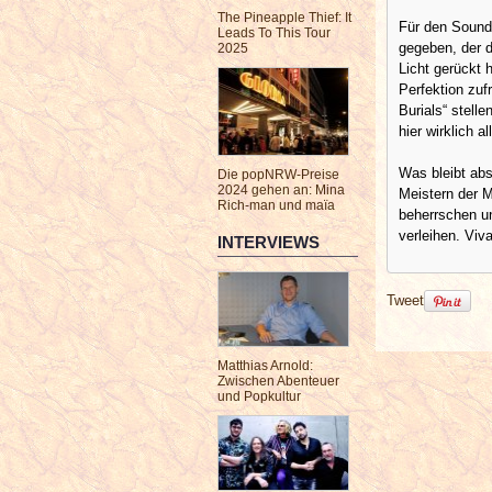
The Pineapple Thief: It
Für den Sound
Leads To This Tour
gegeben, der d
2025
Licht gerückt 
Perfektion zuf
Burials“ stell
hier wirklich a
Was bleibt abs
Die popNRW-Preise
2024 gehen an: Mina
Meistern der M
Rich-man und maïa
beherrschen u
verleihen. Viv
INTERVIEWS
Tweet
Matthias Arnold:
Zwischen Abenteuer
und Popkultur