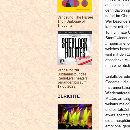
aufleben läss
denn davon spr
sofort im Ohr 
Verlosung: The Harper
Wer besonders 
Trio - Dialogue of
Thoughts
kommt mit dem
To Illuminate 
Stars“ wieder 
„Impermanence“
welches besond
wird mit den 
abgedeckt. Au
mit seiner di
Verlosung zur
Jubiläumstour des
Einfallslos o
RadioLiveTheaters
Gegenteil: die
verlängert bis zum
17.05.2023
Instrumentalis
Wiederaufgrei
BERICHTE
Maßes an Eingä
weitaus melodi
und es tatsäch
etwas sperrig
die atmosphär
emotional gepa