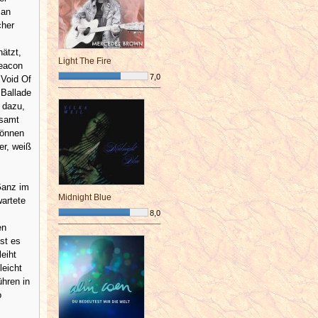
man
cher
hätzt,
Light The Fire
Beacon
7,0
 Void Of
¯¯¯¯¯¯¯¯¯¯¯¯¯¯¯¯¯¯¯¯¯¯¯¯
 Ballade
 dazu,
esamt
Können
er, weiß
Ganz im
Midnight Blue
wartete
8,0
en
¯¯¯¯¯¯¯¯¯¯¯¯¯¯¯¯¯¯¯¯¯¯¯¯
st es
eiht
leicht
hren in
o