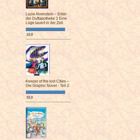
Luzie Alvenstein – Erbin
der Duftapotheke 2 Eine
Lüge lauert in der Zeit
10,0
¯¯¯¯¯¯¯¯¯¯¯¯¯¯¯¯¯¯¯¯¯¯¯¯
Keeper of the lost Cities –
Die Graphic Novel - Teil 2
10,0
¯¯¯¯¯¯¯¯¯¯¯¯¯¯¯¯¯¯¯¯¯¯¯¯