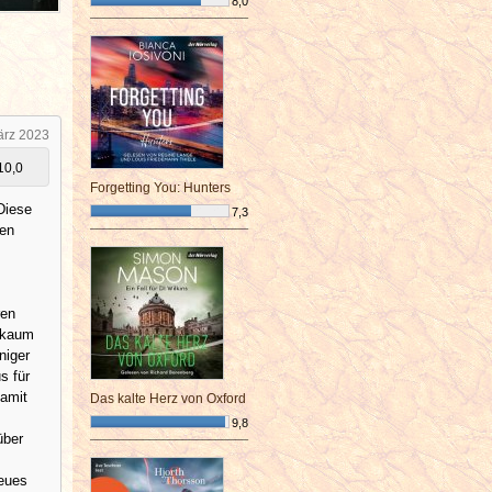
8,0
¯¯¯¯¯¯¯¯¯¯¯¯¯¯¯¯¯¯¯¯¯¯¯¯
ärz 2023
10,0
Forgetting You: Hunters
Diese
7,3
hen
¯¯¯¯¯¯¯¯¯¯¯¯¯¯¯¯¯¯¯¯¯¯¯¯
ren
r kaum
niger
s für
damit
Das kalte Herz von Oxford
9,8
über
¯¯¯¯¯¯¯¯¯¯¯¯¯¯¯¯¯¯¯¯¯¯¯¯
neues