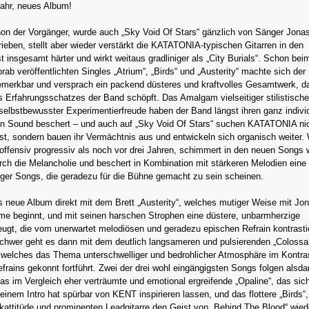
Jahr, neues Album!
on der Vorgänger, wurde auch „Sky Void Of Stars“ gänzlich von Sänger Jona
eben, stellt aber wieder verstärkt die KATATONIA-typischen Gitarren in den
st insgesamt härter und wirkt weitaus gradliniger als „City Burials“. Schon bei
rab veröffentlichten Singles „Atrium“, „Birds“ und „Austerity“ machte sich der
emerkbar und versprach ein packend düsteres und kraftvolles Gesamtwerk, d
 Erfahrungsschatzes der Band schöpft. Das Amalgam vielseitiger stilistische
selbstbewusster Experimentierfreude haben der Band längst ihren ganz individ
n Sound beschert – und auch auf „Sky Void Of Stars“ suchen KATATONIA ni
st, sondern bauen ihr Vermächtnis aus und entwickeln sich organisch weiter.
offensiv progressiv als noch vor drei Jahren, schimmert in den neuen Songs 
ch die Melancholie und beschert in Kombination mit stärkeren Melodien eine
iger Songs, die geradezu für die Bühne gemacht zu sein scheinen.
s neue Album direkt mit dem Brett „Austerity“, welches mutiger Weise mit Jo
e beginnt, und mit seinen harschen Strophen eine düstere, unbarmherzige
gt, die vom unerwartet melodiösen und geradezu epischen Refrain kontrastie
schwer geht es dann mit dem deutlich langsameren und pulsierenden „Colossa
 welches das Thema unterschwelliger und bedrohlicher Atmosphäre im Kontra
frains gekonnt fortführt. Zwei der drei wohl eingängigsten Songs folgen alsd
s im Vergleich eher verträumte und emotional ergreifende „Opaline“, das sic
einem Intro hat spürbar von KENT inspirieren lassen, und das flottere „Birds“
kattitüde und prominenten Leadgitarre den Geist von „Behind The Blood“ wied