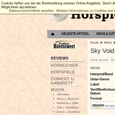
Cookies helfen uns bei der Bereitstellung unseres Online-Angebots. Durch d
Möglichkeit abzulehnen.
Datenschutzrichtlinie ansehen
Weitere Informationen zu Cookies und 
NEUESTE ARTIKEL
NEWS & DA
Musik
Metal
Sky Void
REVIEWS
Alina Jensch
20
HÖRBÜCHER
MUSIK
HÖRSPIELE
Interpret/Band
COMEDY U.
Unter-Genre
KABARETT
Label
Veröffentlichun
MUSIK
Datum
Alternative
Format
Blues u. Bluesrock
Elektronik u. EBM
Folk u. WorldMusic
Gothic u. DarkWave