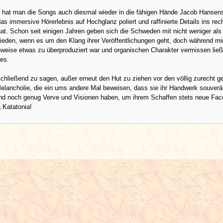
 hat man die Songs auch diesmal wieder in die fähigen Hände Jacob Hansen
as immersive Hörerlebnis auf Hochglanz poliert und raffinierte Details ins rec
hat. Schon seit einigen Jahren geben sich die Schweden mit nicht weniger als
rieden, wenn es um den Klang ihrer Veröffentlichungen geht, doch während mir
enweise etwas zu überproduziert war und organischen Charakter vermissen ließ
lles.
chließend zu sagen, außer erneut den Hut zu ziehen vor den völlig zurecht g
elancholie, die ein ums andere Mal beweisen, dass sie ihr Handwerk souverä
nd noch genug Verve und Visionen haben, um ihrem Schaffen stets neue Fac
a Katatonia!