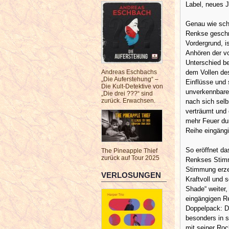
Label, neues 
Genau wie sch
Renkse geschri
Vordergrund, i
Anhören der vo
Unterschied b
Andreas Eschbachs
dem Vollen des
„Die Auferstehung“ –
Einflüsse und 
Die Kult-Detektive von
unverkennbare
„Die drei ???“ sind
zurück. Erwachsen.
nach sich selb
verträumt und 
mehr Feuer dur
Reihe eingäng
So eröffnet da
The Pineapple Thief
zurück auf Tour 2025
Renkses Stimm
Stimmung erzeu
VERLOSUNGEN
Kraftvoll und 
Shade“ weiter,
eingängigen Re
Doppelpack: Da
besonders in s
mit seiner Roc