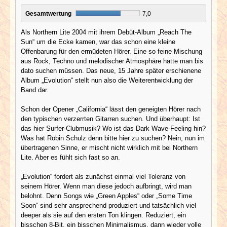
Gesamtwertung
7,0
Als Northern Lite 2004 mit ihrem Debüt-Album „Reach The
Sun“ um die Ecke kamen, war das schon eine kleine
Offenbarung für den ermüdeten Hörer. Eine so feine Mischung
aus Rock, Techno und melodischer Atmosphäre hatte man bis
dato suchen müssen. Das neue, 15 Jahre später erschienene
Album „Evolution“ stellt nun also die Weiterentwicklung der
Band dar.
Schon der Opener „California“ lässt den geneigten Hörer nach
den typischen verzerrten Gitarren suchen. Und überhaupt: Ist
das hier Surfer-Clubmusik? Wo ist das Dark Wave-Feeling hin?
Was hat Robin Schulz denn bitte hier zu suchen? Nein, nun im
übertragenen Sinne, er mischt nicht wirklich mit bei Northern
Lite. Aber es fühlt sich fast so an.
„Evolution“ fordert als zunächst einmal viel Toleranz von
seinem Hörer. Wenn man diese jedoch aufbringt, wird man
belohnt. Denn Songs wie „Green Apples“ oder „Some Time
Soon“ sind sehr ansprechend produziert und tatsächlich viel
deeper als sie auf den ersten Ton klingen. Reduziert, ein
bisschen 8-Bit, ein bisschen Minimalismus, dann wieder volle