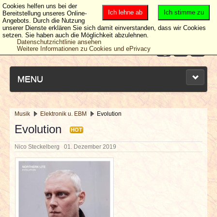
Cookies helfen uns bei der
Ich lehne ab
Ich stimme zu
Bereitstellung unseres Online-
Angebots. Durch die Nutzung
unserer Dienste erklären Sie sich damit einverstanden, dass wir Cookies
setzen. Sie haben auch die Möglichkeit abzulehnen.
Datenschutzrichtlinie ansehen
Weitere Informationen zu Cookies und ePrivacy
MENU
Musik
Elektronik u. EBM
Evolution
NEUESTE ARTIKEL
Evolution
HOT
Nico Steckelberg
01. Dezember 2019
NEWS & DATES
BERICHTE
VERLOSUNGEN