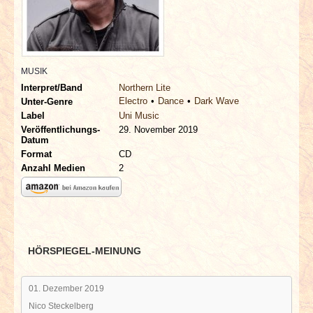
INTERVIEWS
SPECIALS
MUSIK
REDAKTION
Interpret/Band
Northern Lite
Electro
Dance
Dark Wave
Unter-Genre
LINKS
Label
Uni Music
Veröffentlichungs-
29. November 2019
Datum
ARCHIV
Format
CD
Anzahl Medien
2
HÖRSPIEGEL-MEINUNG
01. Dezember 2019
Nico Steckelberg