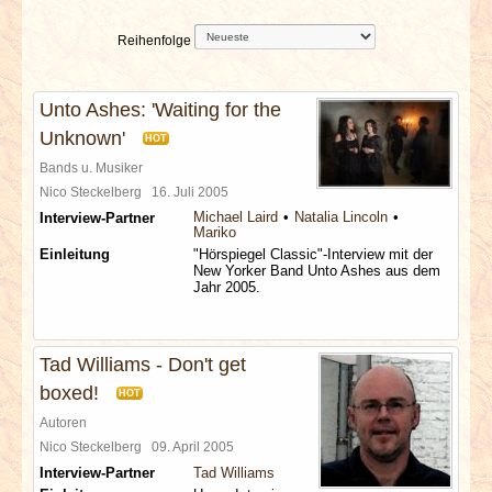
INTERVIEWS
Reihenfolge
SPECIALS
Unto Ashes: 'Waiting for the
REDAKTION
Unknown'
HOT
Bands u. Musiker
LINKS
Nico Steckelberg
16. Juli 2005
Michael Laird
Natalia Lincoln
Interview-Partner
Mariko
ARCHIV
Einleitung
"Hörspiegel Classic"-Interview mit der
New Yorker Band Unto Ashes aus dem
Jahr 2005.
Tad Williams - Don't get
boxed!
HOT
Autoren
Nico Steckelberg
09. April 2005
Interview-Partner
Tad Williams