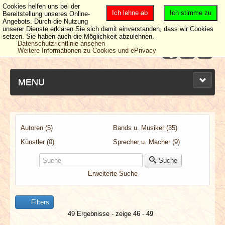
Cookies helfen uns bei der
Ich lehne ab
Ich stimme zu
Bereitstellung unseres Online-
Angebots. Durch die Nutzung
unserer Dienste erklären Sie sich damit einverstanden, dass wir Cookies
setzen. Sie haben auch die Möglichkeit abzulehnen.
Datenschutzrichtlinie ansehen
Weitere Informationen zu Cookies und ePrivacy
MENU
Autoren (5)
Bands u. Musiker (35)
NEUESTE ARTIKEL
Künstler (0)
Sprecher u. Macher (9)
NEWS & DATES
Suche
Erweiterte Suche
BERICHTE
Filters
VERLOSUNGEN
49 Ergebnisse - zeige 46 - 49