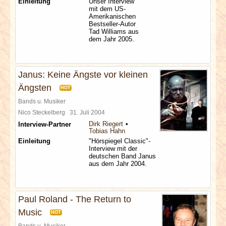
Einleitung
Unser Interview
mit dem US-
Amerikanischen
Bestseller-Autor
Tad Williams aus
dem Jahr 2005.
Janus: Keine Ängste vor kleinen
Ängsten
HOT
Bands u. Musiker
Nico Steckelberg
31. Juli 2004
Dirk Riegert
Interview-Partner
Tobias Hahn
Einleitung
"Hörspiegel Classic"-
Interview mit der
deutschen Band Janus
aus dem Jahr 2004.
Paul Roland - The Return to
Music
HOT
Bands u. Musiker