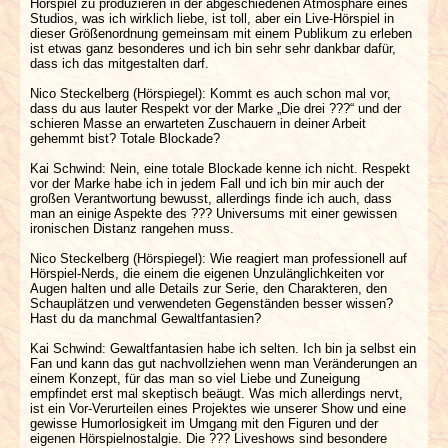
Hörspiel zu produzieren in der abgeschiedenen Atmosphäre eines
Studios, was ich wirklich liebe, ist toll, aber ein Live-Hörspiel in
dieser Größenordnung gemeinsam mit einem Publikum zu erleben
ist etwas ganz besonderes und ich bin sehr sehr dankbar dafür,
dass ich das mitgestalten darf.
Nico Steckelberg (Hörspiegel): Kommt es auch schon mal vor,
dass du aus lauter Respekt vor der Marke „Die drei ???“ und der
schieren Masse an erwarteten Zuschauern in deiner Arbeit
gehemmt bist? Totale Blockade?
Kai Schwind: Nein, eine totale Blockade kenne ich nicht. Respekt
vor der Marke habe ich in jedem Fall und ich bin mir auch der
großen Verantwortung bewusst, allerdings finde ich auch, dass
man an einige Aspekte des ??? Universums mit einer gewissen
ironischen Distanz rangehen muss.
Nico Steckelberg (Hörspiegel): Wie reagiert man professionell auf
Hörspiel-Nerds, die einem die eigenen Unzulänglichkeiten vor
Augen halten und alle Details zur Serie, den Charakteren, den
Schauplätzen und verwendeten Gegenständen besser wissen?
Hast du da manchmal Gewaltfantasien?
Kai Schwind: Gewaltfantasien habe ich selten. Ich bin ja selbst ein
Fan und kann das gut nachvollziehen wenn man Veränderungen an
einem Konzept, für das man so viel Liebe und Zuneigung
empfindet erst mal skeptisch beäugt. Was mich allerdings nervt,
ist ein Vor-Verurteilen eines Projektes wie unserer Show und eine
gewisse Humorlosigkeit im Umgang mit den Figuren und der
eigenen Hörspielnostalgie. Die ??? Liveshows sind besondere