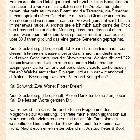
Ereignisse, die im Detail gar nicht mehr viel mit den Kassetten zu
tun haben, die wir zum Einschlafen oder bei Autofahrten gehört
haben, hier geht es um den Event und die Tatsache, die Sprecher
in einer spektakulären Geschichte mit vielen Gleichgesinnten live
zu erleben und wenn einem das zum Vorwurf gemacht wird, bin ich
immer etwas ratlos. Allerdings stelle ich mich auch gerne der Kritik
von Fans und bin auch der Meinung, dass man das aushalten
muss, wenn man mit einem Konzept experimentiert, das es seit
über 30 Jahren gibt und das eine ganze Generation geprägt hat.
Nico Steckelberg (Hörspiegel): Ich kann dich nun leider nicht aus
diesem Interview entlassen, bevor du uns nicht mindestens ein
exklusives Geheimnis über die Show verrätst. Werden die drei ???
beispielsweise mit Fallschirmen aus einem Hubschrauber
abspringen? Dürfen wir uns auf besondere visuelle Leckerbissen
freuen? Welche erotischen Einlagen wird es in der – manchmal
diffizilen – Beziehung zwischen Peter und Bob geben?
Kai Schwind: Zwei Worte: Flotter Dreier!
Nico Steckelberg (Hörspiegel): Vielen Dank für Deine Zeit, lieber
Kai. Die letzten Worte gehören Dir.
Kai Schwind: Ich dank Dir für die feinen Fragen und die
Möglichkeit zur Ablenkung. Ich freue mich einfach gigantisch auf
März und hoffe viele von euch sind dabei. Die Fans sind ein
wesentlicher Bestandteil der Show, ohne euch funktioniert das
nicht. Macht euch einen netten Abend mit Justus, Peter & Bob!
________________