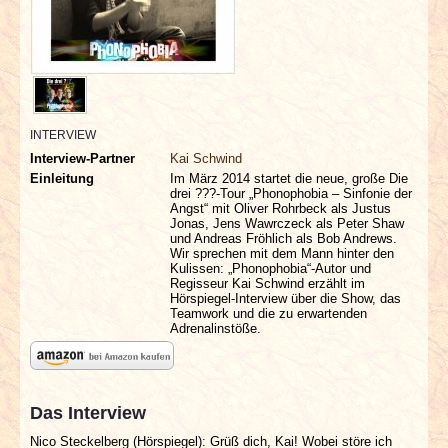
INTERVIEWS
SPECIALS
REDAKTION
INTERVIEW
Interview-Partner
Kai Schwind
LINKS
Einleitung
Im März 2014 startet die neue, große Die
drei ???-Tour „Phonophobia – Sinfonie der
Angst“ mit Oliver Rohrbeck als Justus
ARCHIV
Jonas, Jens Wawrczeck als Peter Shaw
und Andreas Fröhlich als Bob Andrews.
Wir sprechen mit dem Mann hinter den
Kulissen: „Phonophobia“-Autor und
Regisseur Kai Schwind erzählt im
Hörspiegel-Interview über die Show, das
Teamwork und die zu erwartenden
Adrenalinstöße.
Das Interview
Nico Steckelberg (Hörspiegel): Grüß dich, Kai! Wobei störe ich