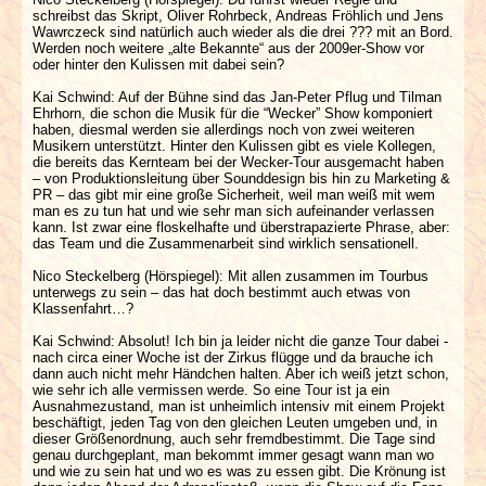
schreibst das Skript, Oliver Rohrbeck, Andreas Fröhlich und Jens
Wawrczeck sind natürlich auch wieder als die drei ??? mit an Bord.
Werden noch weitere „alte Bekannte“ aus der 2009er-Show vor
oder hinter den Kulissen mit dabei sein?
Kai Schwind: Auf der Bühne sind das Jan-Peter Pflug und Tilman
Ehrhorn, die schon die Musik für die “Wecker” Show komponiert
haben, diesmal werden sie allerdings noch von zwei weiteren
Musikern unterstützt. Hinter den Kulissen gibt es viele Kollegen,
die bereits das Kernteam bei der Wecker-Tour ausgemacht haben
– von Produktionsleitung über Sounddesign bis hin zu Marketing &
PR – das gibt mir eine große Sicherheit, weil man weiß mit wem
man es zu tun hat und wie sehr man sich aufeinander verlassen
kann. Ist zwar eine floskelhafte und überstrapazierte Phrase, aber:
das Team und die Zusammenarbeit sind wirklich sensationell.
Nico Steckelberg (Hörspiegel): Mit allen zusammen im Tourbus
unterwegs zu sein – das hat doch bestimmt auch etwas von
Klassenfahrt…?
Kai Schwind: Absolut! Ich bin ja leider nicht die ganze Tour dabei -
nach circa einer Woche ist der Zirkus flügge und da brauche ich
dann auch nicht mehr Händchen halten. Aber ich weiß jetzt schon,
wie sehr ich alle vermissen werde. So eine Tour ist ja ein
Ausnahmezustand, man ist unheimlich intensiv mit einem Projekt
beschäftigt, jeden Tag von den gleichen Leuten umgeben und, in
dieser Größenordnung, auch sehr fremdbestimmt. Die Tage sind
genau durchgeplant, man bekommt immer gesagt wann man wo
und wie zu sein hat und wo es was zu essen gibt. Die Krönung ist