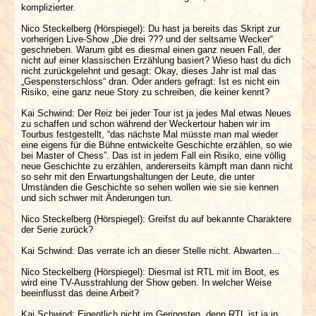
komplizierter.
Nico Steckelberg (Hörspiegel): Du hast ja bereits das Skript zur
vorherigen Live-Show „Die drei ??? und der seltsame Wecker“
geschrieben. Warum gibt es diesmal einen ganz neuen Fall, der
nicht auf einer klassischen Erzählung basiert? Wieso hast du dich
nicht zurückgelehnt und gesagt: Okay, dieses Jahr ist mal das
„Gespensterschloss“ dran. Oder anders gefragt: Ist es nicht ein
Risiko, eine ganz neue Story zu schreiben, die keiner kennt?
Kai Schwind: Der Reiz bei jeder Tour ist ja jedes Mal etwas Neues
zu schaffen und schon während der Weckertour haben wir im
Tourbus festgestellt, “das nächste Mal müsste man mal wieder
eine eigens für die Bühne entwickelte Geschichte erzählen, so wie
bei Master of Chess”. Das ist in jedem Fall ein Risiko, eine völlig
neue Geschichte zu erzählen, andererseits kämpft man dann nicht
so sehr mit den Erwartungshaltungen der Leute, die unter
Umständen die Geschichte so sehen wollen wie sie sie kennen
und sich schwer mit Änderungen tun.
Nico Steckelberg (Hörspiegel): Greifst du auf bekannte Charaktere
der Serie zurück?
Kai Schwind: Das verrate ich an dieser Stelle nicht. Abwarten…
Nico Steckelberg (Hörspiegel): Diesmal ist RTL mit im Boot, es
wird eine TV-Ausstrahlung der Show geben. In welcher Weise
beeinflusst das deine Arbeit?
Kai Schwind: Eigentlich nicht im Geringsten, denn RTL ist ja in