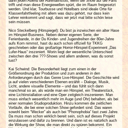
dann jeden Abend der Adrenalinstoß, wenn die Show auf die Fans
trifft und man diese Energiewellen spürt, die im Raum freigesetzt
werden. Und klar, Tourbusse und Hotelbars sind ideale Orte für
Klassenfahrtfeeling mit allem was dazu gehört, nur dass kein
Lehrer reinkommt und sagt, dass wir jetzt mal bitte schön leise
sein müssen.
Nico Steckelberg (Hörspiegel): Du bist ja inzwischen ein alter Hase
im Hörspiel-Business. Neben deiner eigenen Serie, der
Ferienbande, in der Du Kinder- und Jugendreihen der 80er-Jahre
aufs Korn nimmst, hast du auch schon offiziell für TKKG
geschrieben oder das großartige Horror-Hörspiel-Experiment „Das
Lufer-Haus“ inszeniert. Worin liegt der wesentliche Unterschied
zwischen den drei ???-Shows und allem anderen, was du sonst
tust?
Kai Schwind: Die Besonderheit liegt zum einen in der
Größenordnung der Produktion und zum anderen in den
Anforderungen durch das Genre Live-Hörspiel. Die Geschichte wird
ja auf vielen verschiedenen Ebenen erzählt – Dialoge, Musik,
Licht, andere visuelle Elemente – und das fühlt sich dann
manchmal so an, als würde man ein Hörspiel, ein Theaterstück,
eine Lichtinstallation und eine Oper zeitgleich inszenieren. Man
muss einfach wesentlich mehr im Auge (und Ohr) behalten, als bei
einer normalen Studioproduktion. Hinzu kommen die zeitlichen
Vorläufe, die bei einer solchen Show gefordert sind. Das waren
sowohl beim “Wecker” als auch bei “Phonophobia” fast zwei Jahre.
Da muss man schon wirklich bereit sein, sich auf dieses Projekt
einzulassen und dafür zu brennen. Und dann ist es natürlich auch
die Wirkung der Show, die man direkt zu spüren bekommt. Ein