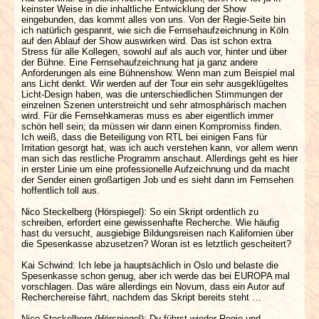
keinster Weise in die inhaltliche Entwicklung der Show
eingebunden, das kommt alles von uns. Von der Regie-Seite bin
ich natürlich gespannt, wie sich die Fernsehaufzeichnung in Köln
auf den Ablauf der Show auswirken wird. Das ist schon extra
Stress für alle Kollegen, sowohl auf als auch vor, hinter und über
der Bühne. Eine Fernsehaufzeichnung hat ja ganz andere
Anforderungen als eine Bühnenshow. Wenn man zum Beispiel mal
ans Licht denkt. Wir werden auf der Tour ein sehr ausgeklügeltes
Licht-Design haben, was die unterschiedlichen Stimmungen der
einzelnen Szenen unterstreicht und sehr atmosphärisch machen
wird. Für die Fernsehkameras muss es aber eigentlich immer
schön hell sein; da müssen wir dann einen Kompromiss finden.
Ich weiß, dass die Beteiligung von RTL bei einigen Fans für
Irritation gesorgt hat, was ich auch verstehen kann, vor allem wenn
man sich das restliche Programm anschaut. Allerdings geht es hier
in erster Linie um eine professionelle Aufzeichnung und da macht
der Sender einen großartigen Job und es sieht dann im Fernsehen
hoffentlich toll aus.
Nico Steckelberg (Hörspiegel): So ein Skript ordentlich zu
schreiben, erfordert eine gewissenhafte Recherche. Wie häufig
hast du versucht, ausgiebige Bildungsreisen nach Kalifornien über
die Spesenkasse abzusetzen? Woran ist es letztlich gescheitert?
Kai Schwind: Ich lebe ja hauptsächlich in Oslo und belaste die
Spesenkasse schon genug, aber ich werde das bei EUROPA mal
vorschlagen. Das wäre allerdings ein Novum, dass ein Autor auf
Recherchereise fährt, nachdem das Skript bereits steht …
Nico Steckelberg (Hörspiegel): Du führst wieder Regie und