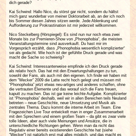
dich gerade?
Kai Schwind: Hallo Nico, du störst gar nicht, sondern du hältst
mich ganz wunderbar von meiner Doktorarbeit ab, an der ich noch
bis Sommer diesen Jahres sitzen werde. Jede Ablenkung und
Aufforderung zur Prokrastination ist mir jederzeit willkommen.
Nico Steckelberg (Hörspiegel): Es sind nun nur noch etwa zwei
Monate bis zur Premieren-Show von „Phonophobia“, die meisten
Veranstaltungstermine sind ausverkauft. Du hast mir im
Vorgespräch erzählt, dass „Phonophobia wesentlich komplizierter“
sei als gedacht. Wie hoch ist der gefühlte Druck gerade und was
macht die Sache so schwierig?
Kai Schwind: Interessanterweise empfinde ich den Druck gerade
als relativ hoch. Das hat mit den Erwartungshaltungen zu tun,
sowohl der Fans, als auch mit den eigenen. Ich finde wir haben mit
dem “Wecker” 2009 die Latte recht hoch gelegt und müssen mit
“Phonophobia” jetzt etwas neu-artiges und anderes schaffen, ohne
die vertrauten Elemente und das worauf sich die Fans freuen,
kaputt zu machen. Das ist gar keine leichte Aufgabe. Komplizierter
ist “Phonophobia” deshalb, weil wir in allen Bereichen teils Neuland
betreten – neue Geschichte, neue Umsetzung und Musik als
zentrales Thema. Dazu kommt die interne Arbeit im Team. Eine
Fragezeichen Live Tour entwickelt man in enger Zusammenarbeit
mit den Sprechern und einem großen Team – da gibt es zwar viele
tolle Ideen, aber auch viele Meinungen und Ansätze, die in
unterschiedliche Richtungen gehen. Wenn man da nicht das
Regulativ einer bereits existierenden Geschichte hat (siehe
“Wecker”) ist natürlich erst mal alles möglich, und das macht es