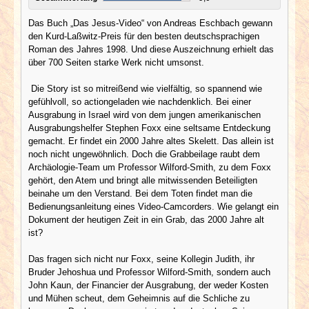
Das Buch „Das Jesus-Video“ von Andreas Eschbach gewann
den Kurd-Laßwitz-Preis für den besten deutschsprachigen
Roman des Jahres 1998. Und diese Auszeichnung erhielt das
über 700 Seiten starke Werk nicht umsonst.
Die Story ist so mitreißend wie vielfältig, so spannend wie
gefühlvoll, so actiongeladen wie nachdenklich. Bei einer
Ausgrabung in Israel wird von dem jungen amerikanischen
Ausgrabungshelfer Stephen Foxx eine seltsame Entdeckung
gemacht. Er findet ein 2000 Jahre altes Skelett. Das allein ist
noch nicht ungewöhnlich. Doch die Grabbeilage raubt dem
Archäologie-Team um Professor Wilford-Smith, zu dem Foxx
gehört, den Atem und bringt alle mitwissenden Beteiligten
beinahe um den Verstand. Bei dem Toten findet man die
Bedienungsanleitung eines Video-Camcorders. Wie gelangt ein
Dokument der heutigen Zeit in ein Grab, das 2000 Jahre alt
ist?
Das fragen sich nicht nur Foxx, seine Kollegin Judith, ihr
Bruder Jehoshua und Professor Wilford-Smith, sondern auch
John Kaun, der Financier der Ausgrabung, der weder Kosten
und Mühen scheut, dem Geheimnis auf die Schliche zu