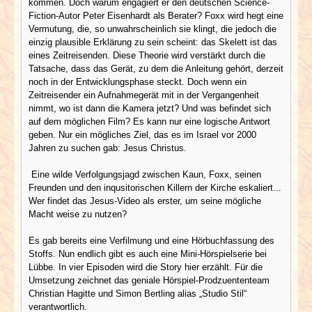
kommen. Doch warum engagiert er den deutschen Science-
Fiction-Autor Peter Eisenhardt als Berater? Foxx wird hegt eine
Vermutung, die, so unwahrscheinlich sie klingt, die jedoch die
einzig plausible Erklärung zu sein scheint: das Skelett ist das
eines Zeitreisenden. Diese Theorie wird verstärkt durch die
Tatsache, dass das Gerät, zu dem die Anleitung gehört, derzeit
noch in der Entwicklungsphase steckt. Doch wenn ein
Zeitreisender ein Aufnahmegerät mit in der Vergangenheit
nimmt, wo ist dann die Kamera jetzt? Und was befindet sich
auf dem möglichen Film? Es kann nur eine logische Antwort
geben. Nur ein mögliches Ziel, das es im Israel vor 2000
Jahren zu suchen gab: Jesus Christus.
Eine wilde Verfolgungsjagd zwischen Kaun, Foxx, seinen
Freunden und den inqusitorischen Killern der Kirche eskaliert...
Wer findet das Jesus-Video als erster, um seine mögliche
Macht weise zu nutzen?
Es gab bereits eine Verfilmung und eine Hörbuchfassung des
Stoffs. Nun endlich gibt es auch eine Mini-Hörspielserie bei
Lübbe. In vier Episoden wird die Story hier erzählt. Für die
Umsetzung zeichnet das geniale Hörspiel-Prodzuententeam
Christian Hagitte und Simon Bertling alias „Studio Stil“
verantwortlich.