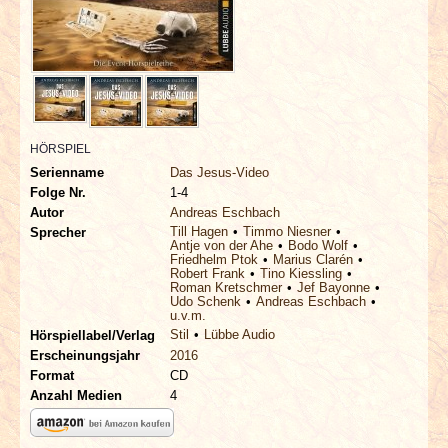
INTERVIEWS
SPECIALS
REDAKTION
HÖRSPIEL
LINKS
Serienname
Das Jesus-Video
Folge Nr.
1-4
Autor
Andreas Eschbach
ARCHIV
Till Hagen
Timmo Niesner
Sprecher
Antje von der Ahe
Bodo Wolf
Friedhelm Ptok
Marius Clarén
Robert Frank
Tino Kiessling
Roman Kretschmer
Jef Bayonne
Udo Schenk
Andreas Eschbach
u.v.m.
Stil
Lübbe Audio
Hörspiellabel/Verlag
Erscheinungsjahr
2016
Format
CD
Anzahl Medien
4