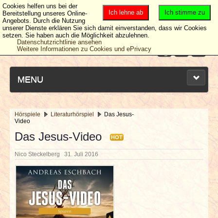
Cookies helfen uns bei der
Ich lehne ab
Ich stimme zu
Bereitstellung unseres Online-
Angebots. Durch die Nutzung
unserer Dienste erklären Sie sich damit einverstanden, dass wir Cookies
setzen. Sie haben auch die Möglichkeit abzulehnen.
Datenschutzrichtlinie ansehen
Weitere Informationen zu Cookies und ePrivacy
MENU
Hörspiele
Literaturhörspiel
Das Jesus-
Video
NEUESTE ARTIKEL
Das Jesus-Video
HOT
NEWS & DATES
Nico Steckelberg
31. Juli 2016
BERICHTE
VERLOSUNGEN