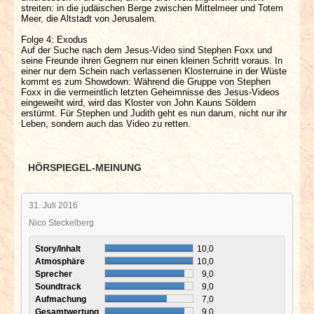
streiten: in die judäischen Berge zwischen Mittelmeer und Totem
Meer, die Altstadt von Jerusalem.
Folge 4: Exodus
Auf der Suche nach dem Jesus-Video sind Stephen Foxx und
seine Freunde ihren Gegnern nur einen kleinen Schritt voraus. In
einer nur dem Schein nach verlassenen Klosterruine in der Wüste
kommt es zum Showdown: Während die Gruppe von Stephen
Foxx in die vermeintlich letzten Geheimnisse des Jesus-Videos
eingeweiht wird, wird das Kloster von John Kauns Söldern
erstürmt. Für Stephen und Judith geht es nun darum, nicht nur ihr
Leben, sondern auch das Video zu retten.
HÖRSPIEGEL-MEINUNG
31. Juli 2016
Nico Steckelberg
Story/Inhalt
10,0
Atmosphäre
10,0
Sprecher
9,0
Soundtrack
9,0
Aufmachung
7,0
Gesamtwertung
9,0