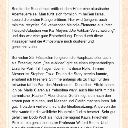
Bereits der Soundtrack eröffnet dem Hörer eine akustische
Abenteuerreise. Man fühlt sich förmlich im heißen Israel,
sobald die ersten Klänge ertönen. Hier wird übrigens auch
minimal recyclet. Stil verwenden Melodie-Elemente aus ihrer
Hörspiel-Adaption von Kai Meyers „Die Vatikan-Verschwörung“,
und das war eine gute Entscheidung. Denn durch diese
Passagen wird die Atmosphäre noch düsterer und
geheimnisvoller.
Bei vielen Stil-Hörspielen fungieren die Hauptdarsteller auch
als Erzähler, beim „Jesus-Video“ gibt es einen eigenständigen
Erzähler-Part. Till Hagen übernimmt diese Rolle. Timmo
Niesner ist Stephen Foxx. Da ich die Story bereits kannte,
empfand ich Niesners Stimme anfangs als zu fragil für den
teilweise taffen Part des Abenteurers. Denselben Effekt nahm
ich bei Maris Clarén als Yehoshua wahr, auch hier fehlt mir die
stimmliche „Rauheit“. Aber dieses Gefühl legt sich nach den
ersten paar Minuten, und Niesner und Clarén machen ihren Job
gut. Trotzdem vielleicht nicht die Idealbesetzung. Antje von der
Ahe wurde für die weibliche Hauptrolle Judith besetzt. Sehr gut
gefällt mir Bodo Wolf als Industriemagnat Kaun. Friedhelm
Ptok ist ein genial besetzter Professor Wilford-Smith. Und