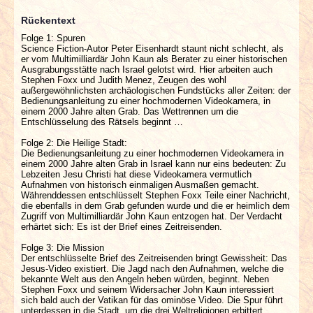
Rückentext
Folge 1: Spuren
Science Fiction-Autor Peter Eisenhardt staunt nicht schlecht, als
er vom Multimilliardär John Kaun als Berater zu einer historischen
Ausgrabungsstätte nach Israel gelotst wird. Hier arbeiten auch
Stephen Foxx und Judith Menez, Zeugen des wohl
außergewöhnlichsten archäologischen Fundstücks aller Zeiten: der
Bedienungsanleitung zu einer hochmodernen Videokamera, in
einem 2000 Jahre alten Grab. Das Wettrennen um die
Entschlüsselung des Rätsels beginnt …
Folge 2: Die Heilige Stadt:
Die Bedienungsanleitung zu einer hochmodernen Videokamera in
einem 2000 Jahre alten Grab in Israel kann nur eins bedeuten: Zu
Lebzeiten Jesu Christi hat diese Videokamera vermutlich
Aufnahmen von historisch einmaligen Ausmaßen gemacht.
Währenddessen entschlüsselt Stephen Foxx Teile einer Nachricht,
die ebenfalls in dem Grab gefunden wurde und die er heimlich dem
Zugriff von Multimilliardär John Kaun entzogen hat. Der Verdacht
erhärtet sich: Es ist der Brief eines Zeitreisenden.
Folge 3: Die Mission
Der entschlüsselte Brief des Zeitreisenden bringt Gewissheit: Das
Jesus-Video existiert. Die Jagd nach den Aufnahmen, welche die
bekannte Welt aus den Angeln heben würden, beginnt. Neben
Stephen Foxx und seinem Widersacher John Kaun interessiert
sich bald auch der Vatikan für das ominöse Video. Die Spur führt
unterdessen in die Stadt, um die drei Weltreligionen erbittert