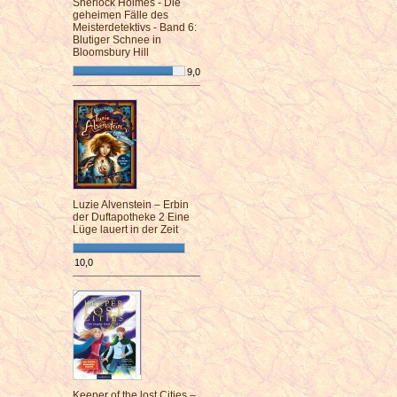
Sherlock Holmes - Die
geheimen Fälle des
Meisterdetektivs - Band 6:
Blutiger Schnee in
Bloomsbury Hill
9,0
¯¯¯¯¯¯¯¯¯¯¯¯¯¯¯¯¯¯¯¯¯¯¯¯
Luzie Alvenstein – Erbin
der Duftapotheke 2 Eine
Lüge lauert in der Zeit
10,0
¯¯¯¯¯¯¯¯¯¯¯¯¯¯¯¯¯¯¯¯¯¯¯¯
Keeper of the lost Cities –