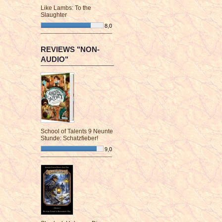
Like Lambs: To the
Slaughter
8,0
¯¯¯¯¯¯¯¯¯¯¯¯¯¯¯¯¯¯¯¯¯¯¯¯
REVIEWS "NON-
AUDIO"
School of Talents 9 Neunte
Stunde: Schatzfieber!
9,0
¯¯¯¯¯¯¯¯¯¯¯¯¯¯¯¯¯¯¯¯¯¯¯¯