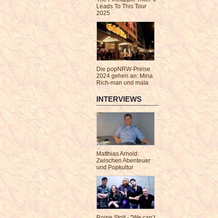
Leads To This Tour
2025
Die popNRW-Preise
2024 gehen an: Mina
Rich-man und maïa
INTERVIEWS
Matthias Arnold:
Zwischen Abenteuer
und Popkultur
Roine Stolt - "We can’t