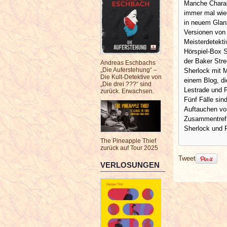
Manche Charak
immer mal wied
in neuem Glanz
Versionen von
Meisterdetekti
Hörspiel-Box 
der Baker Str
Andreas Eschbachs
„Die Auferstehung“ –
Sherlock mit M
Die Kult-Detektive von
einem Blog, di
„Die drei ???“ sind
Lestrade und P
zurück. Erwachsen.
Fünf Fälle sin
Auftauchen von
Zusammentreff
Sherlock und F
The Pineapple Thief
zurück auf Tour 2025
Tweet
VERLOSUNGEN