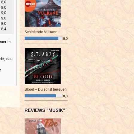
8,0
8,0
9,0
9,0
8,0
8,4
Schlafende Vulkane
9,0
uer in
¯¯¯¯¯¯¯¯¯¯¯¯¯¯¯¯¯¯¯¯¯¯¯¯
rde, das
n
Blood – Du sollst bereuen
8,3
¯¯¯¯¯¯¯¯¯¯¯¯¯¯¯¯¯¯¯¯¯¯¯¯
REVIEWS "MUSIK"