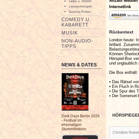
Anzahl Medien
Liebe u. Gefühl
Internetlink
Literaturhörspiel
Science-Fiction
COMEDY U.
KABARETT
Rückentext
MUSIK
London heute: In
NON-AUDIO-
brillant. Zusam
TIPPS
Belastungsstörun
Können Sherlock
Hörspiel-Box ver
und unglaublich
NEWS & DATES
Die Box enthält:
• Das Rätsel v
• Ein Fluch in R
• Die Spur des T
• Der Somerset-
HÖRSPIEGE
Dark Days Berlin 2026
- Festival im
ehemaligen
Stummfilmkino
Christine Rubel