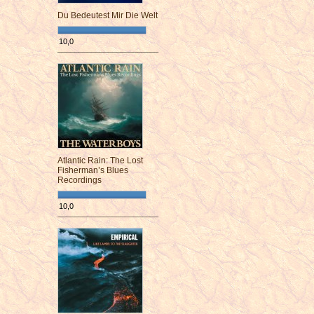
Du Bedeutest Mir Die Welt
10,0
¯¯¯¯¯¯¯¯¯¯¯¯¯¯¯¯¯¯¯¯¯¯¯¯
Atlantic Rain: The Lost
Fisherman’s Blues
Recordings
10,0
¯¯¯¯¯¯¯¯¯¯¯¯¯¯¯¯¯¯¯¯¯¯¯¯