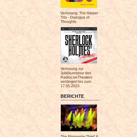
Verlosung: The Harper
Trio - Dialogue of
Thoughts
Verlosung zur
Jubiläumstour des
RadioLiveTheaters
verlängert bis zum
17.05.2023
BERICHTE
The Pineapple Thief: It