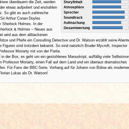
tere überdauern die Zeit, werden
Story/Inhalt
er etwas aufpoliert und erstrahlen
Atmosphäre
Sprecher
. So gibt es auch zahlreiche
Soundtrack
 Sir Arthur Conan Doyles
Aufmachung
v Sherlock Holmes. In der
Gesamtwertung
Sherlock & Holmes – Neues aus
eet wird aus dem altbackenen
ütze und Pfeife ein Consulting Detective und Dr. Watson erzählt seine Abente
e Figuren sind trotzdem bekannt. So sind natürlich Bruder Mycroft, Inspector
rofessor Moriarty mit von der Partie.
d in der Box, es geht um ein gestohlenes Manuskript, auffällig viele Selbstmo
 Professor Moriarty, einen Fall auf dem Land und ein überaus dramatisches
en. Für Fans der BBC-Serie, Vorhang auf für Johann von Bülow als moderne
lorian Lukas als Dr. Watson!