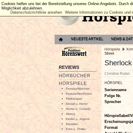
Cookies helfen uns bei der Bereitstellung unseres Online-Angebots. Durch d
Möglichkeit abzulehnen.
Datenschutzrichtlinie ansehen
Weitere Informationen zu Cookies und 
NEUESTE ARTIKEL
NEWS & DA
Hörspiele
Krim
Street
Sherlock
REVIEWS
Christine Rubel
HÖRBÜCHER
HÖRSPIELE
HÖRSPIEL
Fantasy/Märchen
Serienname
Feature/NonFiction
Folge Nr.
Filmhörspiel
Sprecher
Grusel u. Horror
Humor u. Comedy
History
Hörspiellabel/V
Kinder u. Jugend
Erscheinungsj
Klassiker
Format
Krimi u. Thriller