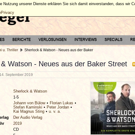
ie Nutzung unserer Dienste erklären Sie sich damit einverstanden, dass wir 
ePrivacy
TES
BERICHTE
VERLOSUNGEN
INTERVIEWS
SPECIALS
RE
i u. Thriller
Sherlock & Watson - Neues aus der Baker
 & Watson - Neues aus der Baker Street
14. September 2019
Sherlock & Watson
1-5
Johann von Bülow
Florian Lukas
Stefan Kaminski
Peter Jordan
Kai Magnus Sting
u. v. a.
erlag
Der Audio Verlag
ahr
2019
CD