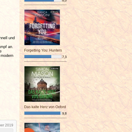
8,0
¯¯¯¯¯¯¯¯¯¯¯¯¯¯¯¯¯¯¯¯¯¯¯¯
hnell und
ampf an.
Forgetting You: Hunters
e
, modern
7,3
¯¯¯¯¯¯¯¯¯¯¯¯¯¯¯¯¯¯¯¯¯¯¯¯
Das kalte Herz von Oxford
9,8
¯¯¯¯¯¯¯¯¯¯¯¯¯¯¯¯¯¯¯¯¯¯¯¯
ber 2019