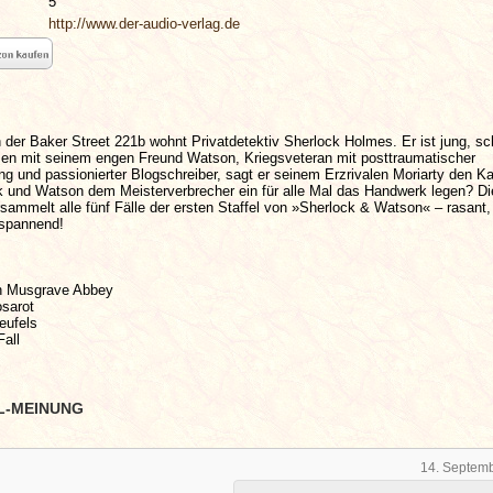
5
http://www.der-audio-verlag.de
 der Baker Street 221b wohnt Privatdetektiv Sherlock Holmes. Er ist jung, sc
men mit seinem engen Freund Watson, Kriegsveteran mit posttraumatischer
g und passionierter Blogschreiber, sagt er seinem Erzrivalen Moriarty den K
 und Watson dem Meisterverbrecher ein für alle Mal das Handwerk legen? Di
sammelt alle fünf Fälle der ersten Staffel von »Sherlock & Watson« – rasant
 spannend!
on Musgrave Abbey
osarot
eufels
Fall
L-MEINUNG
14. Septem