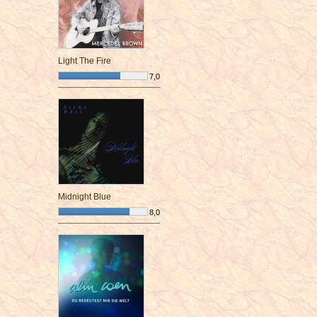
Light The Fire
7,0
¯¯¯¯¯¯¯¯¯¯¯¯¯¯¯¯¯¯¯¯¯¯¯¯
Midnight Blue
8,0
¯¯¯¯¯¯¯¯¯¯¯¯¯¯¯¯¯¯¯¯¯¯¯¯