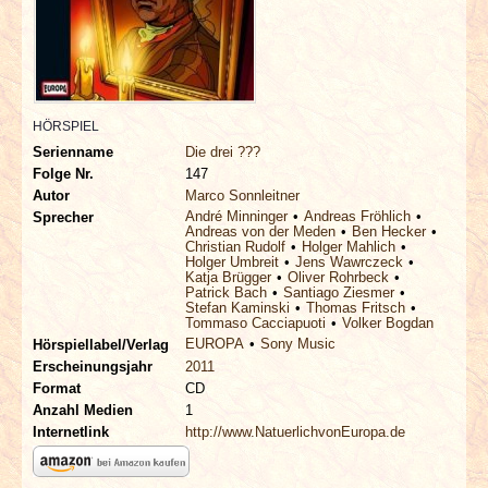
INTERVIEWS
SPECIALS
REDAKTION
HÖRSPIEL
Serienname
Die drei ???
Folge Nr.
147
LINKS
Autor
Marco Sonnleitner
André Minninger
Andreas Fröhlich
Sprecher
Andreas von der Meden
Ben Hecker
ARCHIV
Christian Rudolf
Holger Mahlich
Holger Umbreit
Jens Wawrczeck
Katja Brügger
Oliver Rohrbeck
Patrick Bach
Santiago Ziesmer
Stefan Kaminski
Thomas Fritsch
Tommaso Cacciapuoti
Volker Bogdan
EUROPA
Sony Music
Hörspiellabel/Verlag
Erscheinungsjahr
2011
Format
CD
Anzahl Medien
1
Internetlink
http://www.NatuerlichvonEuropa.de