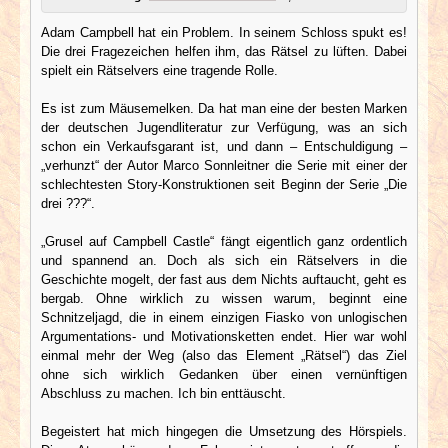
Adam Campbell hat ein Problem. In seinem Schloss spukt es!
Die drei Fragezeichen helfen ihm, das Rätsel zu lüften. Dabei
spielt ein Rätselvers eine tragende Rolle.
Es ist zum Mäusemelken. Da hat man eine der besten Marken
der deutschen Jugendliteratur zur Verfügung, was an sich
schon ein Verkaufsgarant ist, und dann – Entschuldigung –
„verhunzt“ der Autor Marco Sonnleitner die Serie mit einer der
schlechtesten Story-Konstruktionen seit Beginn der Serie „Die
drei ???“.
„Grusel auf Campbell Castle“ fängt eigentlich ganz ordentlich
und spannend an. Doch als sich ein Rätselvers in die
Geschichte mogelt, der fast aus dem Nichts auftaucht, geht es
bergab. Ohne wirklich zu wissen warum, beginnt eine
Schnitzeljagd, die in einem einzigen Fiasko von unlogischen
Argumentations- und Motivationsketten endet. Hier war wohl
einmal mehr der Weg (also das Element „Rätsel“) das Ziel
ohne sich wirklich Gedanken über einen vernünftigen
Abschluss zu machen. Ich bin enttäuscht.
Begeistert hat mich hingegen die Umsetzung des Hörspiels.