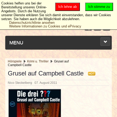
Cookies helfen uns bei der
Ich lehne ab
Ich stimme zu
Bereitstellung unseres Online-
Angebots. Durch die Nutzung
unserer Dienste erklären Sie sich damit einverstanden, dass wir Cookies
setzen. Sie haben auch die Möglichkeit abzulehnen.
Datenschutzrichtlinie ansehen
Weitere Informationen zu Cookies und ePrivacy
MENU
Hörspiele
Krimi u. Thriller
Grusel auf
Campbell Castle
NEUESTE ARTIKEL
Grusel auf Campbell Castle
HOT
NEWS & DATES
Nico Steckelberg
07. August 2011
BERICHTE
VERLOSUNGEN