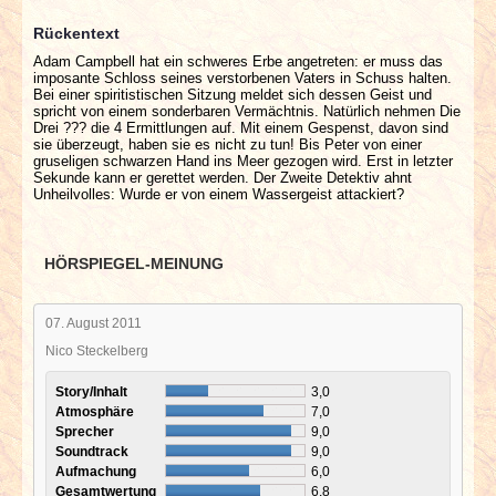
Rückentext
Adam Campbell hat ein schweres Erbe angetreten: er muss das
imposante Schloss seines verstorbenen Vaters in Schuss halten.
Bei einer spiritistischen Sitzung meldet sich dessen Geist und
spricht von einem sonderbaren Vermächtnis. Natürlich nehmen Die
Drei ??? die 4 Ermittlungen auf. Mit einem Gespenst, davon sind
sie überzeugt, haben sie es nicht zu tun! Bis Peter von einer
gruseligen schwarzen Hand ins Meer gezogen wird. Erst in letzter
Sekunde kann er gerettet werden. Der Zweite Detektiv ahnt
Unheilvolles: Wurde er von einem Wassergeist attackiert?
HÖRSPIEGEL-MEINUNG
07. August 2011
Nico Steckelberg
Story/Inhalt
3,0
Atmosphäre
7,0
Sprecher
9,0
Soundtrack
9,0
Aufmachung
6,0
Gesamtwertung
6,8