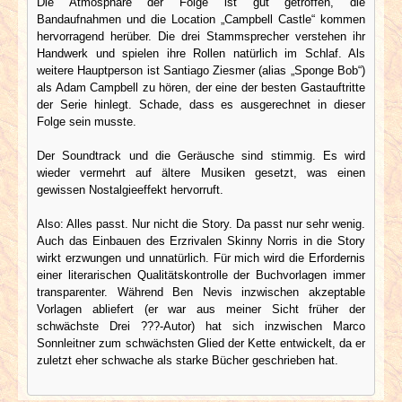
Die Atmosphäre der Folge ist gut getroffen, die
Bandaufnahmen und die Location „Campbell Castle“ kommen
hervorragend herüber. Die drei Stammsprecher verstehen ihr
Handwerk und spielen ihre Rollen natürlich im Schlaf. Als
weitere Hauptperson ist Santiago Ziesmer (alias „Sponge Bob“)
als Adam Campbell zu hören, der eine der besten Gastauftritte
der Serie hinlegt. Schade, dass es ausgerechnet in dieser
Folge sein musste.
Der Soundtrack und die Geräusche sind stimmig. Es wird
wieder vermehrt auf ältere Musiken gesetzt, was einen
gewissen Nostalgieeffekt hervorruft.
Also: Alles passt. Nur nicht die Story. Da passt nur sehr wenig.
Auch das Einbauen des Erzrivalen Skinny Norris in die Story
wirkt erzwungen und unnatürlich. Für mich wird die Erfordernis
einer literarischen Qualitätskontrolle der Buchvorlagen immer
transparenter. Während Ben Nevis inzwischen akzeptable
Vorlagen abliefert (er war aus meiner Sicht früher der
schwächste Drei ???-Autor) hat sich inzwischen Marco
Sonnleitner zum schwächsten Glied der Kette entwickelt, da er
zuletzt eher schwache als starke Bücher geschrieben hat.