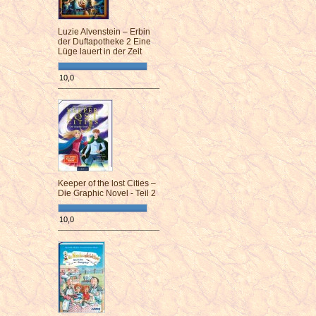
Luzie Alvenstein – Erbin
der Duftapotheke 2 Eine
Lüge lauert in der Zeit
10,0
¯¯¯¯¯¯¯¯¯¯¯¯¯¯¯¯¯¯¯¯¯¯¯¯
Keeper of the lost Cities –
Die Graphic Novel - Teil 2
10,0
¯¯¯¯¯¯¯¯¯¯¯¯¯¯¯¯¯¯¯¯¯¯¯¯