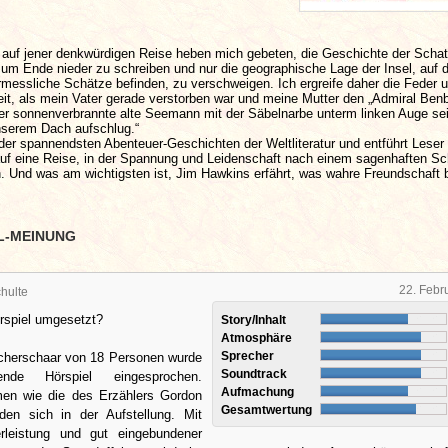
r auf jener denkwürdigen Reise heben mich gebeten, die Geschichte der Schat
um Ende nieder zu schreiben und nur die geographische Lage der Insel, auf d
messliche Schätze befinden, zu verschweigen. Ich ergreife daher die Feder 
eit, als mein Vater gerade verstorben war und meine Mutter den „Admiral Ben
er sonnenverbrannte alte Seemann mit der Säbelnarbe unterm linken Auge se
unserem Dach aufschlug.“
der spannendsten Abenteuer-Geschichten der Weltliteratur und entführt Leser
uf eine Reise, in der Spannung und Leidenschaft nach einem sagenhaften Sc
 Und was am wichtigsten ist, Jim Hawkins erfährt, was wahre Freundschaft 
L-MEINUNG
22. Febr
hulte
rspiel umgesetzt?
Story/Inhalt
Atmosphäre
Sprecher
echerschaar von 18 Personen wurde
Soundtrack
ende Hörspiel eingesprochen.
Aufmachung
en wie die des Erzählers Gordon
Gesamtwertung
den sich in der Aufstellung. Mit
rleistung und gut eingebundener