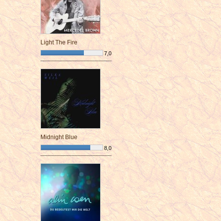
Light The Fire
7,0
¯¯¯¯¯¯¯¯¯¯¯¯¯¯¯¯¯¯¯¯¯¯¯¯
Midnight Blue
8,0
¯¯¯¯¯¯¯¯¯¯¯¯¯¯¯¯¯¯¯¯¯¯¯¯