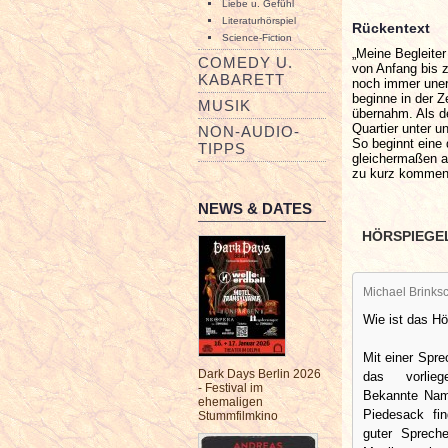
Liebe u. Gefühl
Literaturhörspiel
Rückentext
Science-Fiction
„Meine Begleite
COMEDY U.
von Anfang bis z
KABARETT
noch immer uner
beginne in der Z
MUSIK
übernahm. Als d
Quartier unter 
NON-AUDIO-
So beginnt eine 
TIPPS
gleichermaßen a
zu kurz kommen.
NEWS & DATES
HÖRSPIEGE
Michael Brinksc
Wie ist das Hö
Mit einer Spr
Dark Days Berlin 2026
das vorlieg
- Festival im
Bekannte Nam
ehemaligen
Piedesack fin
Stummfilmkino
guter Spreche