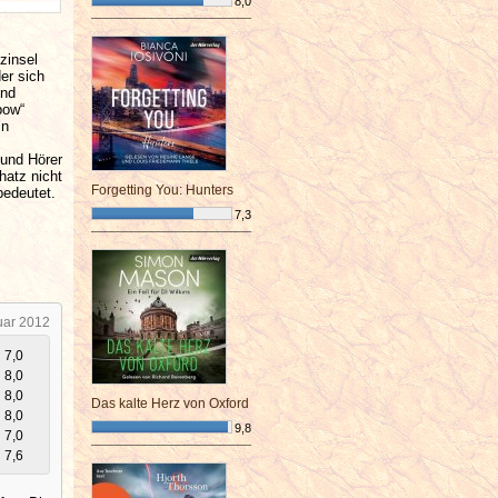
8,0
¯¯¯¯¯¯¯¯¯¯¯¯¯¯¯¯¯¯¯¯¯¯¯¯
zinsel
er sich
und
bow“
in
 und Hörer
hatz nicht
Forgetting You: Hunters
bedeutet.
7,3
¯¯¯¯¯¯¯¯¯¯¯¯¯¯¯¯¯¯¯¯¯¯¯¯
uar 2012
7,0
8,0
8,0
Das kalte Herz von Oxford
8,0
9,8
7,0
¯¯¯¯¯¯¯¯¯¯¯¯¯¯¯¯¯¯¯¯¯¯¯¯
7,6