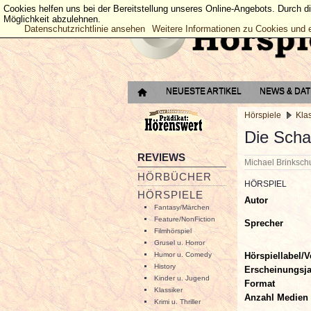
Cookies helfen uns bei der Bereitstellung unseres Online-Angebots. Durch d
Möglichkeit abzulehnen.
Datenschutzrichtlinie ansehen
Weitere Informationen zu Cookies und 
NEUESTE ARTIKEL
NEWS & DA
Hörspiele
Kla
Die Scha
REVIEWS
Michael Brinksc
HÖRBÜCHER
HÖRSPIEL
HÖRSPIELE
Autor
Fantasy/Märchen
Feature/NonFiction
Sprecher
Filmhörspiel
Grusel u. Horror
Hörspiellabel/V
Humor u. Comedy
History
Erscheinungsj
Kinder u. Jugend
Format
Klassiker
Anzahl Medien
Krimi u. Thriller