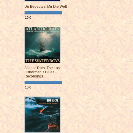
Du Bedeutest Mir Die Welt
10,0
¯¯¯¯¯¯¯¯¯¯¯¯¯¯¯¯¯¯¯¯¯¯¯¯
Atlantic Rain: The Lost
Fisherman’s Blues
Recordings
10,0
¯¯¯¯¯¯¯¯¯¯¯¯¯¯¯¯¯¯¯¯¯¯¯¯