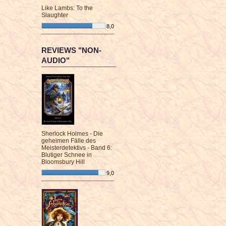
Like Lambs: To the
Slaughter
8,0
¯¯¯¯¯¯¯¯¯¯¯¯¯¯¯¯¯¯¯¯¯¯¯¯
REVIEWS "NON-
AUDIO"
Sherlock Holmes - Die
geheimen Fälle des
Meisterdetektivs - Band 6:
Blutiger Schnee in
Bloomsbury Hill
9,0
¯¯¯¯¯¯¯¯¯¯¯¯¯¯¯¯¯¯¯¯¯¯¯¯