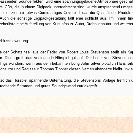
passenden Soundeffekten, wird eine spannungsgeladene Atmosphäre geschaf
drei CDs, die in einem Digipack untergebracht sind, wurde ansprechend umges
elbst ziert ein etwas Comic artiges Coverbild, das die Qualität der Produkti
 Auch die sonstige Digipackgestaltung fällt eher schlicht aus. Im Innern fin
cherliste eine Aufstellung von Kurzinfos zu Autor, Drehbuchautor und weitere
hlussbewertung:
e der Schatzinsel aus der Feder von Robert Louis Stevenson stellt ein Kap
dar. Diese greift das vorliegende Hörspiel gut auf. Der Leser von Stevenso
rdings wundern, wenn aus dem bekannten Long John Silver plötzlich Hans Silv
hautor und Regisseur Thomas Tippner diesen Namen abänderte bleibt unklar
tet das Hörspiel spannende Unterhaltung, die Stevensons Vorlage trefflich 
prechende Stimmen und gutes Soundgewand zurückgreift.