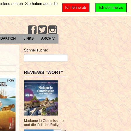
Cookies setzen. Sie haben auch die
Ich lehne ab
Ich stimme zu
DAKTION
LINKS
ARCHIV
Schnellsuche:
REVIEWS "WORT"
Madame le Commissaire
und die tödliche Rallye