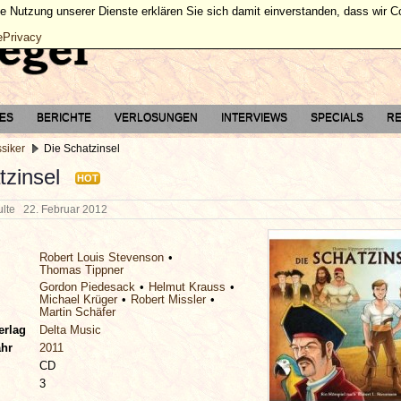
ie Nutzung unserer Dienste erklären Sie sich damit einverstanden, dass wir 
ePrivacy
TES
BERICHTE
VERLOSUNGEN
INTERVIEWS
SPECIALS
RE
ssiker
Die Schatzinsel
tzinsel
HOT
hulte
22. Februar 2012
Robert Louis Stevenson
Thomas Tippner
Gordon Piedesack
Helmut Krauss
Michael Krüger
Robert Missler
Martin Schäfer
erlag
Delta Music
ahr
2011
CD
3