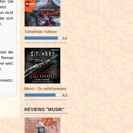
fen. Die
etzt.
on nicht
det sich
n.
Schlafende Vulkane
9,0
¯¯¯¯¯¯¯¯¯¯¯¯¯¯¯¯¯¯¯¯¯¯¯¯
itel der
ns Roman
er wird.
.
umsetzt,
Blood – Du sollst bereuen
8,3
¯¯¯¯¯¯¯¯¯¯¯¯¯¯¯¯¯¯¯¯¯¯¯¯
REVIEWS "MUSIK"