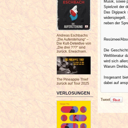
Musik, sowie 
Spielzeit der 
Das Digipack s
widerspiegelt.
neben der Spre
Andreas Eschbachs
Resümee/Absc
„Die Auferstehung“ –
Die Kult-Detektive von
„Die drei ???“ sind
Die Geschicht
zurück. Erwachsen.
Weltliteratur 
wird sich alle
Warum Drehbuc
Insgesamt bie
The Pineapple Thief
dabei auf ans
zurück auf Tour 2025
VERLOSUNGEN
Tweet