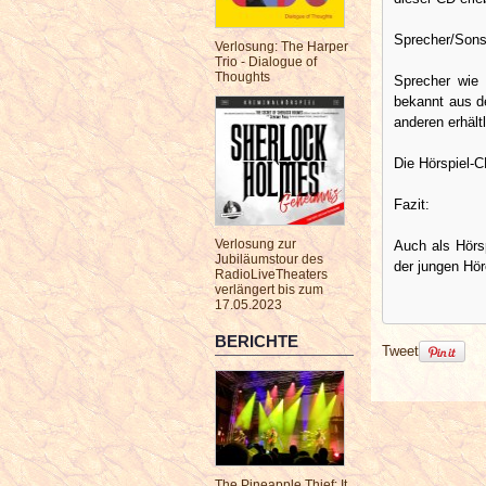
Sprecher/Sons
Verlosung: The Harper
Trio - Dialogue of
Thoughts
Sprecher wie
bekannt aus de
anderen erhäl
Die Hörspiel-C
Fazit:
Verlosung zur
Auch als Hörsp
Jubiläumstour des
der jungen Hör
RadioLiveTheaters
verlängert bis zum
17.05.2023
BERICHTE
Tweet
The Pineapple Thief: It