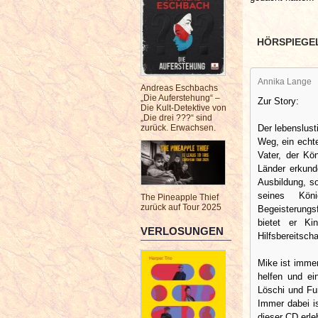
HÖRSPIEGE
Annika Lange
Andreas Eschbachs
„Die Auferstehung“ –
Zur Story:
Die Kult-Detektive von
„Die drei ???“ sind
Der lebenslust
zurück. Erwachsen.
Weg, ein echte
Vater, der Kö
Länder erkunde
Ausbildung, s
seines Kön
The Pineapple Thief
zurück auf Tour 2025
Begeisterungs
bietet er Kin
VERLOSUNGEN
Hilfsbereitsch
Mike ist imme
helfen und ei
Löschi und Fu
Immer dabei is
dieser CD erl