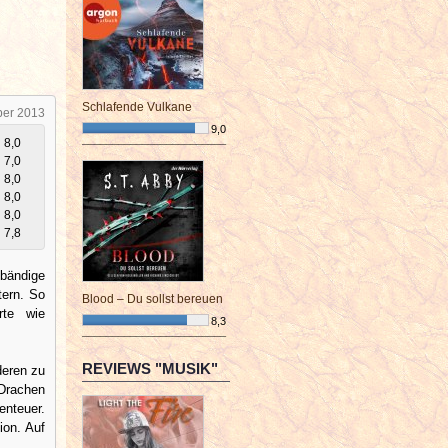
Schlafende Vulkane
ber 2013
9,0
8,0
¯¯¯¯¯¯¯¯¯¯¯¯¯¯¯¯¯¯¯¯¯¯¯¯
7,0
8,0
8,0
8,0
7,8
ändige
tern. So
Blood – Du sollst bereuen
erte wie
8,3
¯¯¯¯¯¯¯¯¯¯¯¯¯¯¯¯¯¯¯¯¯¯¯¯
REVIEWS "MUSIK"
deren zu
 Drachen
enteuer.
ion. Auf