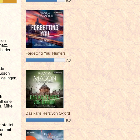
8,0
¯¯¯¯¯¯¯¯¯¯¯¯¯¯¯¯¯¯¯¯¯¯¯¯
nen
hatz.
hl der
Forgetting You: Hunters
7,3
¯¯¯¯¯¯¯¯¯¯¯¯¯¯¯¯¯¯¯¯¯¯¯¯
nde
Löschi
 gelingen,
ch
ll eine
s, Mike
Das kalte Herz von Oxford
9,8
 stattet
¯¯¯¯¯¯¯¯¯¯¯¯¯¯¯¯¯¯¯¯¯¯¯¯
ten mit
ke