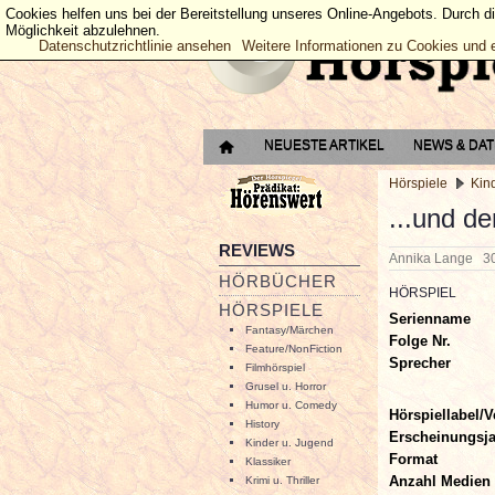
Cookies helfen uns bei der Bereitstellung unseres Online-Angebots. Durch d
Möglichkeit abzulehnen.
Datenschutzrichtlinie ansehen
Weitere Informationen zu Cookies und 
NEUESTE ARTIKEL
NEWS & DA
Hörspiele
Kin
...und de
REVIEWS
Annika Lange
3
HÖRBÜCHER
HÖRSPIEL
HÖRSPIELE
Serienname
Fantasy/Märchen
Folge Nr.
Feature/NonFiction
Sprecher
Filmhörspiel
Grusel u. Horror
Humor u. Comedy
Hörspiellabel/V
History
Erscheinungsj
Kinder u. Jugend
Format
Klassiker
Anzahl Medien
Krimi u. Thriller