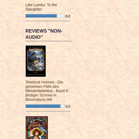
Like Lambs: To the
Slaughter
8,0
¯¯¯¯¯¯¯¯¯¯¯¯¯¯¯¯¯¯¯¯¯¯¯¯
REVIEWS "NON-
AUDIO"
Sherlock Holmes - Die
geheimen Fälle des
Meisterdetektivs - Band 6:
Blutiger Schnee in
Bloomsbury Hill
9,0
¯¯¯¯¯¯¯¯¯¯¯¯¯¯¯¯¯¯¯¯¯¯¯¯