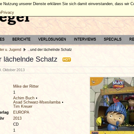
ie Nutzung unserer Dienste erklären Sie sich damit einverstanden, dass wir 
ePrivacy
TES
BERICHTE
VERLOSUNGEN
INTERVIEWS
SPECIALS
RE
der u. Jugend
...und der lächelnde Schatz
r lächelnde Schatz
HOT
0. Oktober 2013
Mike der Ritter
1
Achim Buch
Asad Schwarz-Msesilamba
Tim Kreuer
erlag
EUROPA
ahr
2013
CD
1