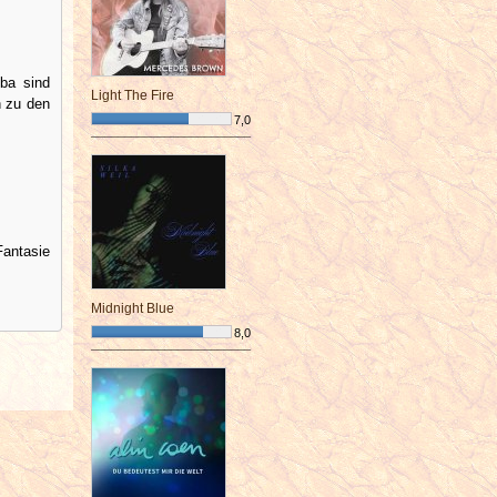
ba sind
Light The Fire
n zu den
7,0
¯¯¯¯¯¯¯¯¯¯¯¯¯¯¯¯¯¯¯¯¯¯¯¯
Fantasie
Midnight Blue
8,0
¯¯¯¯¯¯¯¯¯¯¯¯¯¯¯¯¯¯¯¯¯¯¯¯