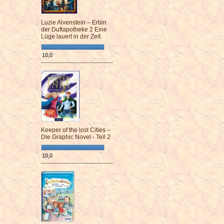
Luzie Alvenstein – Erbin
der Duftapotheke 2 Eine
Lüge lauert in der Zeit
10,0
¯¯¯¯¯¯¯¯¯¯¯¯¯¯¯¯¯¯¯¯¯¯¯¯
Keeper of the lost Cities –
Die Graphic Novel - Teil 2
10,0
¯¯¯¯¯¯¯¯¯¯¯¯¯¯¯¯¯¯¯¯¯¯¯¯