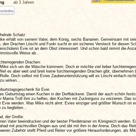
ung
ab 3 Jahren
chelnde Schatz:
 Mike erhält von seinem Vater, dem König, sechs Bananen. Gemeinsam mit sei
, den Drachen Löschi und Funki sucht er ein sicheres Versteck für diesen Sc
rschülerin Evie ist an dem Obst interessiert. Und schon bald nimmt die Anza
imnisvolle Weise ab...
rchterregenden Drachen:
e Mike sich um die Wäsche kümmern. Doch er möchte viel lieber furchterrege
eil es aber weit und breit keine furchterregenden Drachen gibt, übernehmen 
Rolle. Doch selbst mit Evies Zauberunterstützung will es Löschi einfach nicht
zu wirken...
burtstagsgeschenk für Evie:
ies Geburtstag einen Kuchen in der Dorfbäckerei. Damit der auch schön festi
 er Mama Troll ihm zu helfen, den Kuchen mit Zuckerguss zu verzieren. Das so
r Evie werden. Was Mike nicht ahnt: Evies einziger und größter Wunsch ist e
 zu begleiten...
d, der Große:
en Vater beeindrucken und der bester Pferdetrainer im Königreich werden. Er
lahad mit prachtvollen Dingen aus und übt mit ihm in der Arena. Doch das Rei
eren Zubehör stellt Pferd und Reiter vor größere Herausforderungen, als Mi