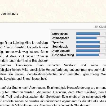
L-MEINUNG
30. Okto
Story/Inhalt
Atmosphäre
Sprecher
ige Ritter-Lehrling Mike ist auf dem
Soundtrack
r Ritter zu werden. Da jedoch sein
Aufmachung
nig, immer weit weg ist und ferne
Gesamtwertung
t, ist Mike nicht nur ein Ritter in
ondern auch der kleine Beschützer
igreiches Glendragon. Sein scharfer Verstand und seine unb
fähigkeit helfen Mike dabei, jede Herausforderung anzunehmen und zu meis
dern ein hohes Identifikationspotential und vermittelt gleichzeitig W
aft, Loyalität und Entschlossenheit.
r auf der Suche nach Abenteuern. Er nimmt jede Herausforderung an, um an
n guter Ritter zu werden. Mit seinen Freunden, dem Pferd Galahad, den
nki, Trolli und seiner zaubernden Schwester Evie erlebt er so spannende Ab
t anstelle seines Schwertes ein nützlicher Gegenstand für die aktuelle Miss
ebt man mit Mike die ersten 4 Abenteuer im Königreich Glendragon…