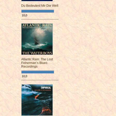
Du Bedeutest Mir Die Welt
10,0
¯¯¯¯¯¯¯¯¯¯¯¯¯¯¯¯¯¯¯¯¯¯¯¯
Atlantic Rain: The Lost
Fisherman’s Blues
Recordings
10,0
¯¯¯¯¯¯¯¯¯¯¯¯¯¯¯¯¯¯¯¯¯¯¯¯