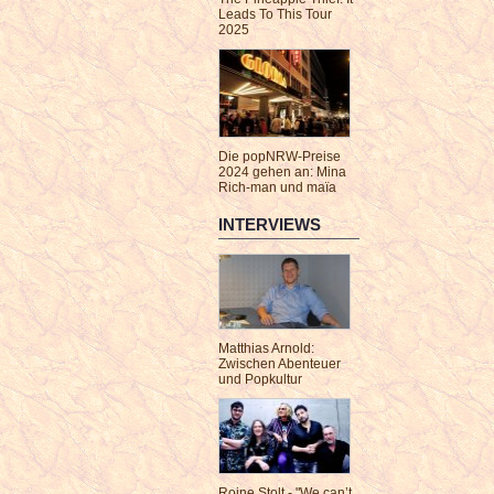
Leads To This Tour
2025
Die popNRW-Preise
2024 gehen an: Mina
Rich-man und maïa
INTERVIEWS
Matthias Arnold:
Zwischen Abenteuer
und Popkultur
Roine Stolt - "We can’t