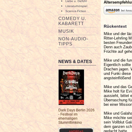
Liebe u. Gefühl
Altersempfehl
Literaturhörspiel
Science-Fiction
COMEDY U.
KABARETT
Rückentext
MUSIK
Mike und der lä
Ritter-Lehrling
NON-AUDIO-
besten Freunden
TIPPS
Denn auch Zaube
Früchte auf gehe
Mike und die fu
NEWS & DATES
Eigentlich sollt
Drachen jagen. W
und Funki diese 
angsteinflößend 
Mike und das Ge
Mike holt für Ev
aussieht, bittet
Überraschung fü
bei einer Mission
Dark Days Berlin 2026
Mike und Galaha
- Festival im
Mike möchte sein
ehemaligen
sein Vollblut Ga
Stummfilmkino
dem ganzen schw
gedacht hatte...