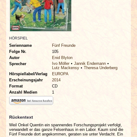
INTERVIEWS
SPECIALS
REDAKTION
HÖRSPIEL
Serienname
Fünf Freunde
LINKS
Folge Nr.
105
Autor
Enid Blyton
Ivo Möller
Jannik Endemann
Sprecher
ARCHIV
Lutz Mackensy
Theresa Underberg
Hörspiellabel/Verlag
EUROPA
Erscheinungsjahr
2014
Format
CD
Anzahl Medien
1
Rückentext
Weil Onkel Quentin ein spannendes Forschungsprojekt verfolgt,
verwandelt er das ganze Felsenhaus in ein Labor. Kaum sind die
Fünf Freunde dort angekommen, geraten sie unter Verdacht. Ein