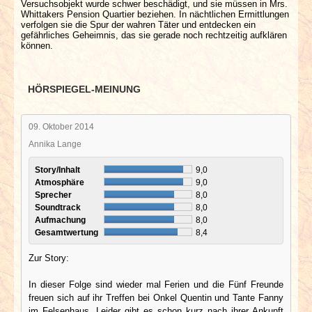
Versuchsobjekt wurde schwer beschädigt, und sie müssen in Mrs.
Whittakers Pension Quartier beziehen. In nächtlichen Ermittlungen
verfolgen sie die Spur der wahren Täter und entdecken ein
gefährliches Geheimnis, das sie gerade noch rechtzeitig aufklären
können.
HÖRSPIEGEL-MEINUNG
09. Oktober 2014
Annika Lange
Story/Inhalt
9,0
Atmosphäre
9,0
Sprecher
8,0
Soundtrack
8,0
Aufmachung
8,0
Gesamtwertung
8,4
Zur Story:
In dieser Folge sind wieder mal Ferien und die Fünf Freunde
freuen sich auf ihr Treffen bei Onkel Quentin und Tante Fanny
im Felsenhaus. Leider gibt es schon kurz nach ihrer Ankunft