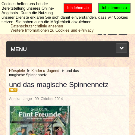
Cookies helfen uns bei der
Ich lehne ab
Ich stimme zu
Bereitstellung unseres Online-
Angebots. Durch die Nutzung
unserer Dienste erklären Sie sich damit einverstanden, dass wir Cookies
setzen. Sie haben auch die Möglichkeit abzulehnen.
Datenschutzrichtlinie ansehen
Weitere Informationen zu Cookies und ePrivacy
MENU
Hörspiele
Kinder u. Jugend
und das
magische Spinnennetz
NEUESTE ARTIKEL
und das magische Spinnennetz
HOT
NEWS & DATES
Annika Lange
09. Oktober 2014
BERICHTE
VERLOSUNGEN