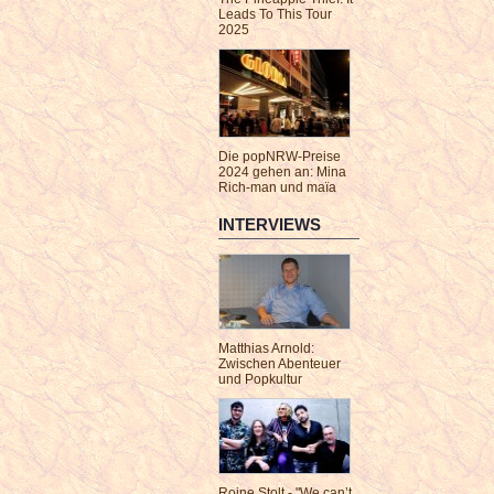
Leads To This Tour
2025
Die popNRW-Preise
2024 gehen an: Mina
Rich-man und maïa
INTERVIEWS
Matthias Arnold:
Zwischen Abenteuer
und Popkultur
Roine Stolt - "We can’t