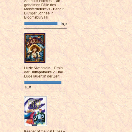
Sherlock Holmes - Die
geheimen Fälle des
Meisterdetektivs - Band 6:
Blutiger Schnee in
Bloomsbury Hill
9,0
¯¯¯¯¯¯¯¯¯¯¯¯¯¯¯¯¯¯¯¯¯¯¯¯
Luzie Alvenstein – Erbin
der Duftapotheke 2 Eine
Lüge lauert in der Zeit
10,0
¯¯¯¯¯¯¯¯¯¯¯¯¯¯¯¯¯¯¯¯¯¯¯¯
Keeper of the lost Cities –