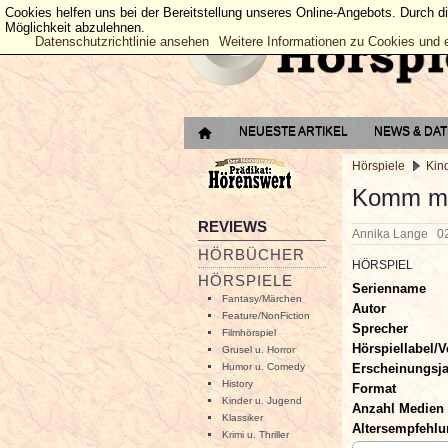
Cookies helfen uns bei der Bereitstellung unseres Online-Angebots. Durch d
Möglichkeit abzulehnen.
Datenschutzrichtlinie ansehen
Weitere Informationen zu Cookies und 
NEUESTE ARTIKEL
NEWS & DA
Hörspiele
Kin
Komm mi
REVIEWS
Annika Lange
0
HÖRBÜCHER
HÖRSPIEL
HÖRSPIELE
Serienname
Fantasy/Märchen
Autor
Feature/NonFiction
Sprecher
Filmhörspiel
Hörspiellabel/V
Grusel u. Horror
Erscheinungsj
Humor u. Comedy
History
Format
Kinder u. Jugend
Anzahl Medien
Klassiker
Altersempfehl
Krimi u. Thriller