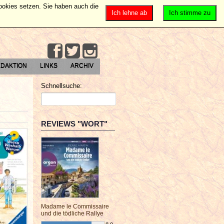
Cookies setzen. Sie haben auch die
Ich lehne ab
Ich stimme zu
DAKTION
LINKS
ARCHIV
Schnellsuche:
REVIEWS "WORT"
Madame le Commissaire
und die tödliche Rallye