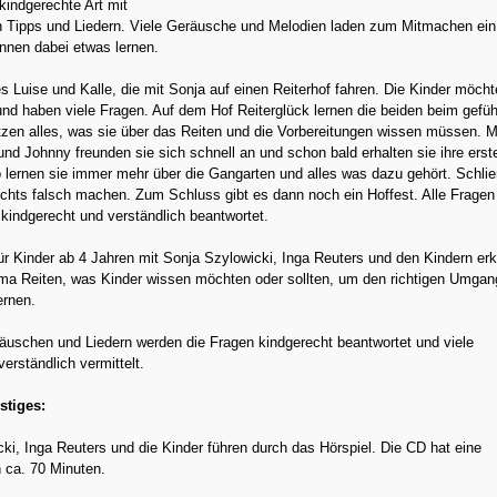
kindgerechte Art mit
 Tipps und Liedern. Viele Geräusche und Melodien laden zum Mitmachen ein
önnen dabei etwas lernen.
s Luise und Kalle, die mit Sonja auf einen Reiterhof fahren. Die Kinder möch
und haben viele Fragen. Auf dem Hof Reiterglück lernen die beiden beim gefüh
zen alles, was sie über das Reiten und die Vorbereitungen wissen müssen. M
d Johnny freunden sie sich schnell an und schon bald erhalten sie ihre erst
 lernen sie immer mehr über die Gangarten und alles was dazu gehört. Schlie
chts falsch machen. Zum Schluss gibt es dann noch ein Hoffest. Alle Fragen
kindgerecht und verständlich beantwortet.
ür Kinder ab 4 Jahren mit Sonja Szylowicki, Inga Reuters und den Kindern erk
ma Reiten, was Kinder wissen möchten oder sollten, um den richtigen Umgan
ernen.
räuschen und Liedern werden die Fragen kindgerecht beantwortet und viele
erständlich vermittelt.
stiges:
ki, Inga Reuters und die Kinder führen durch das Hörspiel. Die CD hat eine
n ca. 70 Minuten.