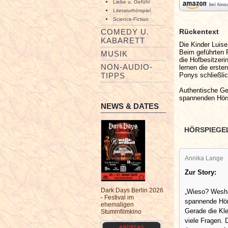
Liebe u. Gefühl
Literaturhörspiel
Science-Fiction
Rückentext
COMEDY U.
KABARETT
Die Kinder Luise
Beim geführten 
MUSIK
die Hofbesitzeri
NON-AUDIO-
lernen die erste
Ponys schließli
TIPPS
Authentische Ge
spannenden Hörs
NEWS & DATES
HÖRSPIEGE
Annika Lange
Zur Story:
Dark Days Berlin 2026
„Wieso? Wesha
- Festival im
spannende Hörs
ehemaligen
Gerade die Kle
Stummfilmkino
viele Fragen. D