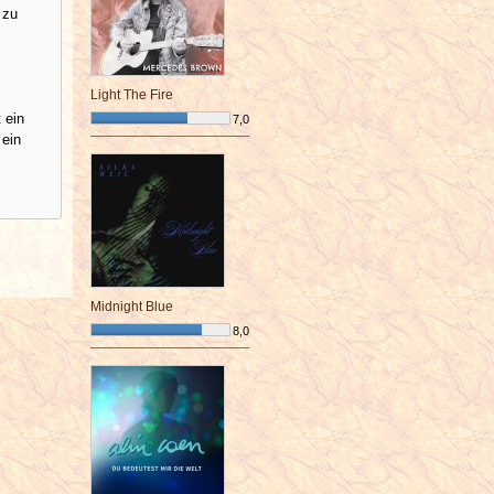
 zu
Light The Fire
 ein
7,0
 ein
¯¯¯¯¯¯¯¯¯¯¯¯¯¯¯¯¯¯¯¯¯¯¯¯
Midnight Blue
8,0
¯¯¯¯¯¯¯¯¯¯¯¯¯¯¯¯¯¯¯¯¯¯¯¯