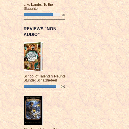
Like Lambs: To the
Slaughter
8,0
¯¯¯¯¯¯¯¯¯¯¯¯¯¯¯¯¯¯¯¯¯¯¯¯
REVIEWS "NON-
AUDIO"
School of Talents 9 Neunte
Stunde: Schatzfieber!
9,0
¯¯¯¯¯¯¯¯¯¯¯¯¯¯¯¯¯¯¯¯¯¯¯¯