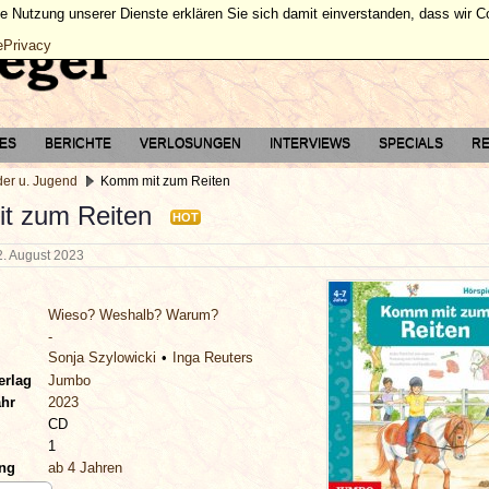
ie Nutzung unserer Dienste erklären Sie sich damit einverstanden, dass wir 
ePrivacy
TES
BERICHTE
VERLOSUNGEN
INTERVIEWS
SPECIALS
RE
der u. Jugend
Komm mit zum Reiten
t zum Reiten
HOT
2. August 2023
Wieso? Weshalb? Warum?
-
Sonja Szylowicki
Inga Reuters
erlag
Jumbo
ahr
2023
CD
1
ung
ab 4 Jahren