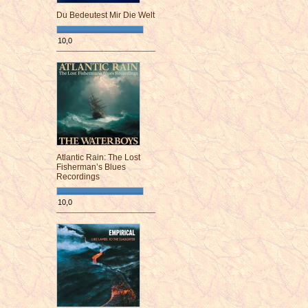
Du Bedeutest Mir Die Welt
10,0
¯¯¯¯¯¯¯¯¯¯¯¯¯¯¯¯¯¯¯¯¯¯¯¯
Atlantic Rain: The Lost
Fisherman’s Blues
Recordings
10,0
¯¯¯¯¯¯¯¯¯¯¯¯¯¯¯¯¯¯¯¯¯¯¯¯