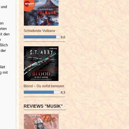
 und
ten
rten
Schlafende Vulkane
it den
9,0
e
¯¯¯¯¯¯¯¯¯¯¯¯¯¯¯¯¯¯¯¯¯¯¯¯
ßlich
 der
lärt
g mit
Blood – Du sollst bereuen
8,3
¯¯¯¯¯¯¯¯¯¯¯¯¯¯¯¯¯¯¯¯¯¯¯¯
REVIEWS "MUSIK"