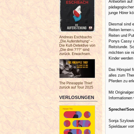
Antworten auf 
pädagogischen
junge Hörer k
Diesmal sind e
Reiten lernen 
Reiten und Put
Andreas Eschbachs
Ponys Cassy un
„Die Auferstehung“ –
Die Kult-Detektive von
Reitstunde. So
„Die drei ???“ sind
möchten sie ni
zurück. Erwachsen.
Kinder werden 
Das Hörspiel f
alles zum The
Pferden zu erl
The Pineapple Thief
zurück auf Tour 2025
Mit Originalge
VERLOSUNGEN
Informationen v
Sprecher/Son
Sonja Szylowic
Spieldauer vo