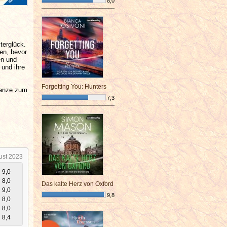
8,0
¯¯¯¯¯¯¯¯¯¯¯¯¯¯¯¯¯¯¯¯¯¯¯¯
terglück.
en, bevor
en und
 und ihre
Forgetting You: Hunters
Ganze zum
7,3
¯¯¯¯¯¯¯¯¯¯¯¯¯¯¯¯¯¯¯¯¯¯¯¯
ust 2023
9,0
8,0
Das kalte Herz von Oxford
9,0
9,8
8,0
¯¯¯¯¯¯¯¯¯¯¯¯¯¯¯¯¯¯¯¯¯¯¯¯
8,0
8,4