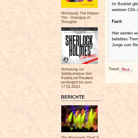
Im Booklet gib
weiteren CDs 
Verlosung: The Harper
Trio - Dialogue of
Fazit:
Thoughts
Hier werden wi
beliebtes Them
Junge zum Reit
Tweet
Verlosung zur
Jubiläumstour des
RadioLiveTheaters
verlängert bis zum
17.05.2023
BERICHTE
The Pineapple Thief: It