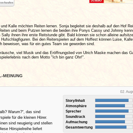
 und Kalle möchten Reiten lernen. Sonja begleitet sie deshalb auf den Hof Rei
Reiten und beim Putzen lernen die beiden ihre Ponys Cassy und Johnny kenn
n Sally ihnen ihre erste Reitstunde gibt. Bald können sie schon alleine aufsitz
n Hufschlagfiguren. Bei den Reiterspielen auf dem Hoffest können Luise, Kalle
ch beweisen, was für ein gutes Team sie geworden sind.
räusche, viel Musik und das Eröffnungslied von Ulrich Maske machen das 
pielerlebnis nach dem Motto "Ich bin ganz Ohr!".
L-MEINUNG
02. Aug
Story/Inhalt
Atmosphäre
Sprecher
lb? Warum?“, das sind
Soundtrack
piele für die kleinen Hörer.
Aufmachung
inen sind neugierig und stellen
Gesamtwertung
iese Hörspielreihe liefert