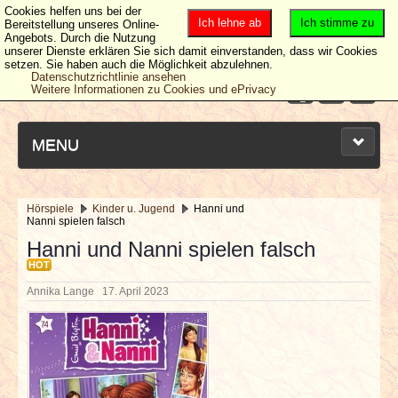
Cookies helfen uns bei der
Ich lehne ab
Ich stimme zu
Bereitstellung unseres Online-
Angebots. Durch die Nutzung
unserer Dienste erklären Sie sich damit einverstanden, dass wir Cookies
setzen. Sie haben auch die Möglichkeit abzulehnen.
Datenschutzrichtlinie ansehen
Weitere Informationen zu Cookies und ePrivacy
MENU
Hörspiele
Kinder u. Jugend
Hanni und
Nanni spielen falsch
NEUESTE ARTIKEL
Hanni und Nanni spielen falsch
HOT
NEWS & DATES
Annika Lange
17. April 2023
BERICHTE
VERLOSUNGEN