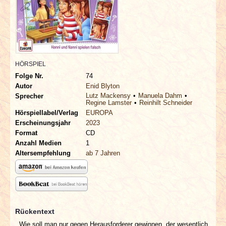
INTERVIEWS
SPECIALS
REDAKTION
HÖRSPIEL
Folge Nr.
74
LINKS
Autor
Enid Blyton
Lutz Mackensy
Manuela Dahm
Sprecher
Regine Lamster
Reinhilt Schneider
ARCHIV
Hörspiellabel/Verlag
EUROPA
Erscheinungsjahr
2023
Format
CD
Anzahl Medien
1
Altersempfehlung
ab 7 Jahren
Rückentext
„Wie soll man nur gegen Herausforderer gewinnen, der wesentlich