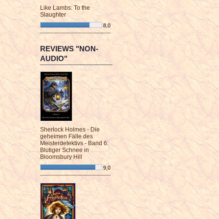
Like Lambs: To the
Slaughter
8,0
¯¯¯¯¯¯¯¯¯¯¯¯¯¯¯¯¯¯¯¯¯¯¯¯
REVIEWS "NON-
AUDIO"
Sherlock Holmes - Die
geheimen Fälle des
Meisterdetektivs - Band 6:
Blutiger Schnee in
Bloomsbury Hill
9,0
¯¯¯¯¯¯¯¯¯¯¯¯¯¯¯¯¯¯¯¯¯¯¯¯