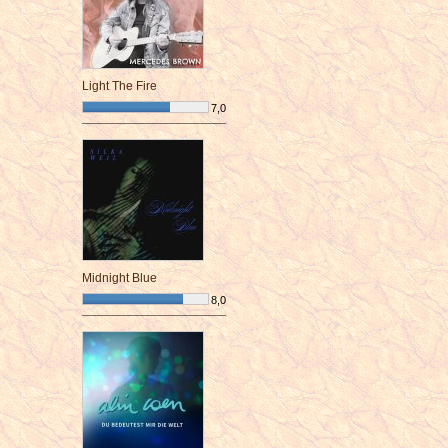
Light The Fire
7,0
¯¯¯¯¯¯¯¯¯¯¯¯¯¯¯¯¯¯¯¯¯¯¯¯
Midnight Blue
8,0
¯¯¯¯¯¯¯¯¯¯¯¯¯¯¯¯¯¯¯¯¯¯¯¯