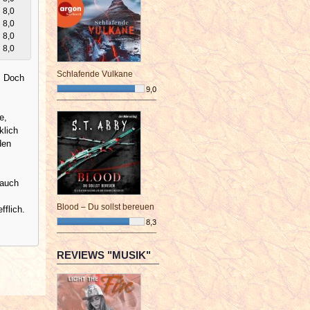
8,0
8,0
8,0
8,0
Schlafende Vulkane
. Doch
9,0
¯¯¯¯¯¯¯¯¯¯¯¯¯¯¯¯¯¯¯¯¯¯¯¯
e,
klich
den
 auch
Blood – Du sollst bereuen
fflich.
8,3
¯¯¯¯¯¯¯¯¯¯¯¯¯¯¯¯¯¯¯¯¯¯¯¯
REVIEWS "MUSIK"