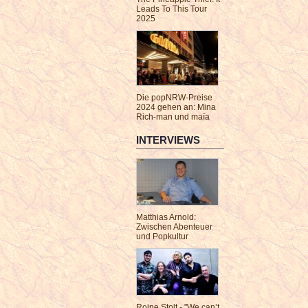
Leads To This Tour
2025
Die popNRW-Preise
2024 gehen an: Mina
Rich-man und maïa
INTERVIEWS
Matthias Arnold:
Zwischen Abenteuer
und Popkultur
Roine Stolt - "We can’t