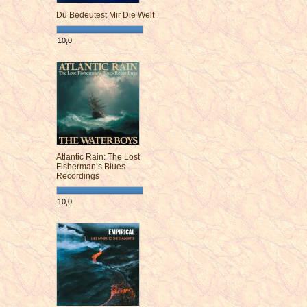
Du Bedeutest Mir Die Welt
10,0
¯¯¯¯¯¯¯¯¯¯¯¯¯¯¯¯¯¯¯¯¯¯¯¯
Atlantic Rain: The Lost
Fisherman’s Blues
Recordings
10,0
¯¯¯¯¯¯¯¯¯¯¯¯¯¯¯¯¯¯¯¯¯¯¯¯