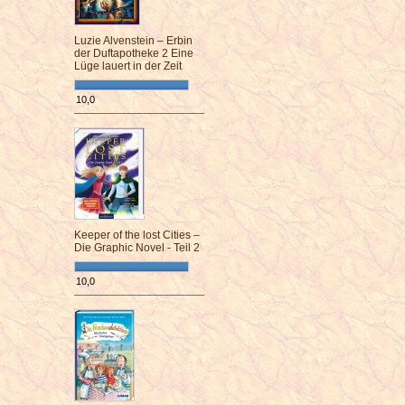
Luzie Alvenstein – Erbin
der Duftapotheke 2 Eine
Lüge lauert in der Zeit
10,0
¯¯¯¯¯¯¯¯¯¯¯¯¯¯¯¯¯¯¯¯¯¯¯¯
Keeper of the lost Cities –
Die Graphic Novel - Teil 2
10,0
¯¯¯¯¯¯¯¯¯¯¯¯¯¯¯¯¯¯¯¯¯¯¯¯