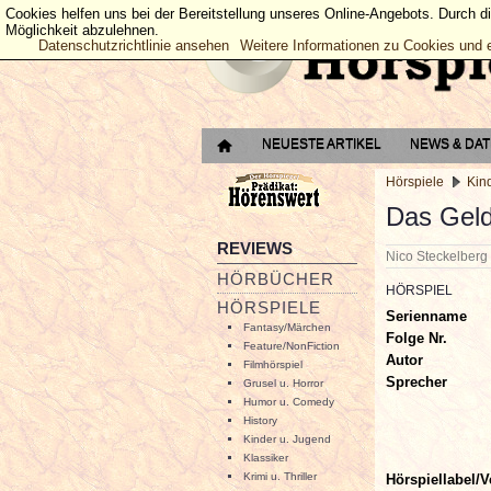
Cookies helfen uns bei der Bereitstellung unseres Online-Angebots. Durch d
Möglichkeit abzulehnen.
Datenschutzrichtlinie ansehen
Weitere Informationen zu Cookies und 
NEUESTE ARTIKEL
NEWS & DA
Hörspiele
Kin
Das Geld
REVIEWS
Nico Steckelber
HÖRBÜCHER
HÖRSPIEL
HÖRSPIELE
Serienname
Fantasy/Märchen
Folge Nr.
Feature/NonFiction
Autor
Filmhörspiel
Sprecher
Grusel u. Horror
Humor u. Comedy
History
Kinder u. Jugend
Klassiker
Krimi u. Thriller
Hörspiellabel/V