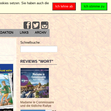
Cookies setzen. Sie haben auch die
Ich lehne ab
Ich stimme zu
DAKTION
LINKS
ARCHIV
Schnellsuche:
REVIEWS "WORT"
Madame le Commissaire
und die tödliche Rallye