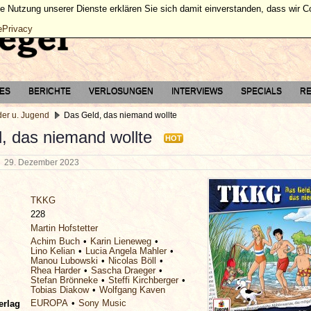
ie Nutzung unserer Dienste erklären Sie sich damit einverstanden, dass wir 
ePrivacy
TES
BERICHTE
VERLOSUNGEN
INTERVIEWS
SPECIALS
RE
der u. Jugend
Das Geld, das niemand wollte
, das niemand wollte
HOT
g
29. Dezember 2023
TKKG
228
Martin Hofstetter
Achim Buch
Karin Lieneweg
Lino Kelian
Lucia Angela Mahler
Manou Lubowski
Nicolas Böll
Rhea Harder
Sascha Draeger
Stefan Brönneke
Steffi Kirchberger
Tobias Diakow
Wolfgang Kaven
EUROPA
Sony Music
erlag