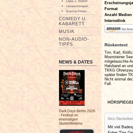
Liebe u. Gefühl
Erscheinungsj
Literaturhörspiel
Format
Science-Fiction
Anzahl Medien
COMEDY U.
Internetlink
KABARETT
MUSIK
NON-AUDIO-
TIPPS
Rückentext
Tim, Karl, Klöß
Moorsteiner See.
mitgelauschte Au
NEWS & DATES
Halsband an und
TKKG Ohrenzeuge
später finden TK
Nicht einmal der
Fall.
HÖRSPIEGE
Dark Days Berlin 2026
- Festival im
Nico Steckelbe
ehemaligen
Stummfilmkino
Mit viel Bade
Folge “Das Gel