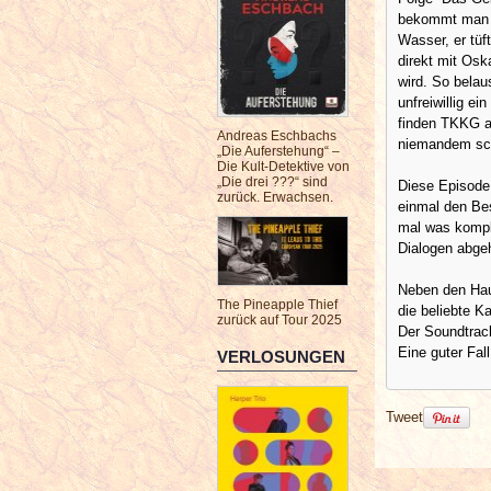
bekommt man C
Wasser, er tüft
direkt mit Osk
wird. So bela
unfreiwillig e
finden TKKG an
Andreas Eschbachs
niemandem sche
„Die Auferstehung“ –
Die Kult-Detektive von
„Die drei ???“ sind
Diese Episode 
zurück. Erwachsen.
einmal den Bes
mal was komple
Dialogen abgeh
Neben den Hau
The Pineapple Thief
die beliebte K
zurück auf Tour 2025
Der Soundtrack
Eine guter Fall
VERLOSUNGEN
Tweet