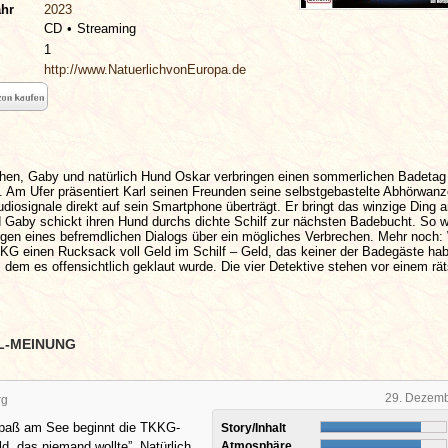
ahr
2023
CD
Streaming
1
http://www.NatuerlichvonEuropa.de
chen, Gaby und natürlich Hund Oskar verbringen einen sommerlichen Badeta
 Am Ufer präsentiert Karl seinen Freunden seine selbstgebastelte Abhörwanz
diosignale direkt auf sein Smartphone überträgt. Er bringt das winzige Ding 
 Gaby schickt ihren Hund durchs dichte Schilf zur nächsten Badebucht. So 
n eines befremdlichen Dialogs über ein mögliches Verbrechen. Mehr noch:
KG einen Rucksack voll Geld im Schilf – Geld, das keiner der Badegäste habe
, dem es offensichtlich geklaut wurde. Die vier Detektive stehen vor einem rät
L-MEINUNG
29. Dezem
rg
spaß am See beginnt die TKKG-
Story/Inhalt
d, das niemand wollte”. Natürlich
Atmosphäre