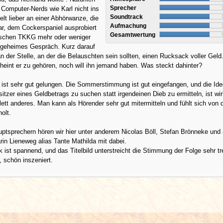
Sprecher
omputer-Nerds wie Karl nicht ins
Soundtrack
elt lieber an einer Abhörwanze, die
Aufmachung
ar, dem Cockerspaniel ausprobiert
Gesamtwertung
uschen TKKG mehr oder weniger
in geheimes Gespräch. Kurz darauf
 der Stelle, an der die Belauschten sein sollten, einen Rucksack voller Geld
int er zu gehören, noch will ihn jemand haben. Was steckt dahinter?
ist sehr gut gelungen. Die Sommerstimmung ist gut eingefangen, und die Ide
itzer eines Geldbetrags zu suchen statt irgendeinen Dieb zu ermitteln, ist wir
tt anderes. Man kann als Hörender sehr gut mitermitteln und fühlt sich von 
olt.
ptsprechern hören wir hier unter anderem Nicolas Böll, Stefan Brönneke und
arin Lieneweg alias Tante Mathilda mit dabei.
 ist spannend, und das Titelbild unterstreicht die Stimmung der Folge sehr tre
, schön inszeniert.