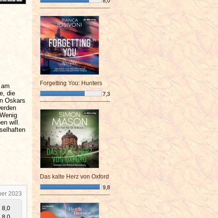
8,0
¯¯¯¯¯¯¯¯¯¯¯¯¯¯¯¯¯¯¯¯¯¯¯¯
Forgetting You: Hunters
g am
e, die
7,3
an Oskars
¯¯¯¯¯¯¯¯¯¯¯¯¯¯¯¯¯¯¯¯¯¯¯¯
werden
 Wenig
n will.
selhaften
Das kalte Herz von Oxford
9,8
ber 2023
¯¯¯¯¯¯¯¯¯¯¯¯¯¯¯¯¯¯¯¯¯¯¯¯
8,0
8,0