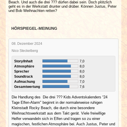
Beach. Und auch die drei ??? dürfen dabei sein. Doch plötzlich
geht es in der Werkstatt drunter und drüber. Können Justus, Peter
und Bob Weihnachten retten?
HÖRSPIEGEL-MEINUNG
08. Dezember 2024
Nico Steckelberg
Story/Inhalt
7,0
Atmosphäre
8,0
Sprecher
8,0
Soundtrack
8,0
Aufmachung
7,0
Gesamtwertung
7,6
Die Handlung des Die drei ??? Kids Adventskalenders “24
Tage Elfen-Alarm" beginnt in der normalerweise ruhigen
Kleinstadt Rocky Beach, die durch eine besondere
Weihnachtswerkstatt aus dem Takt gerät. Viele freiwillige
Helfer verwandeln sich in Elfen und tragen so zu einer
magischen, festlichen Atmosphäre bei. Auch Justus, Peter und