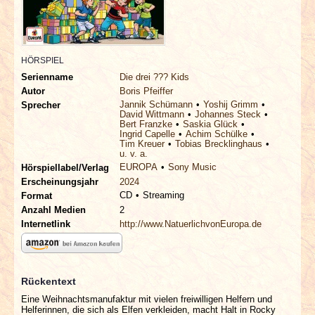
INTERVIEWS
SPECIALS
HÖRSPIEL
Serienname
Die drei ??? Kids
REDAKTION
Autor
Boris Pfeiffer
Jannik Schümann
Yoshij Grimm
Sprecher
David Wittmann
Johannes Steck
LINKS
Bert Franzke
Saskia Glück
Ingrid Capelle
Achim Schülke
Tim Kreuer
Tobias Brecklinghaus
ARCHIV
u. v. a.
EUROPA
Sony Music
Hörspiellabel/Verlag
Erscheinungsjahr
2024
CD
Streaming
Format
Anzahl Medien
2
Internetlink
http://www.NatuerlichvonEuropa.de
Rückentext
Eine Weihnachtsmanufaktur mit vielen freiwilligen Helfern und
Helferinnen, die sich als Elfen verkleiden, macht Halt in Rocky