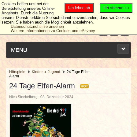
Cookies helfen uns bei der
Ich lehne ab
Ich stimme zu
Bereitstellung unseres Online-
Angebots. Durch die Nutzung
unserer Dienste erklären Sie sich damit einverstanden, dass wir Cookies
setzen. Sie haben auch die Möglichkeit abzulehnen.
Datenschutzrichtlinie ansehen
Weitere Informationen zu Cookies und ePrivacy
MENU
Hörspiele
Kinder u. Jugend
24 Tage Elfen-
Alarm
NEUESTE ARTIKEL
24 Tage Elfen-Alarm
HOT
NEWS & DATES
Nico Steckelberg
08. Dezember 2024
BERICHTE
VERLOSUNGEN