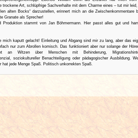
 trockene Art, schlüpfrige Sachverhalte mit dem Charme eines – tut mir leid,
ilen alten Bocks“ darzustellen, erinnert mich an die Zwischenkommentare be
ute Granate als Sprecher!
d Produktion stammt von Jan Böhmermann. Hier passt alles gut und har
e mich kaputt gelacht! Einleitung und Abgang sind mir zu lang, aber das eig
infach nur zum Abrollen komisch. Das funktioniert aber nur solange der Höre
et an Witzen über Menschen mit Behinderung, Migrationshinter
enzial, soziokultureller Benachteiligung oder pädagogischer Ausbildung. W
r hat jede Menge Spaß. Politisch unkorrekten Spaß.