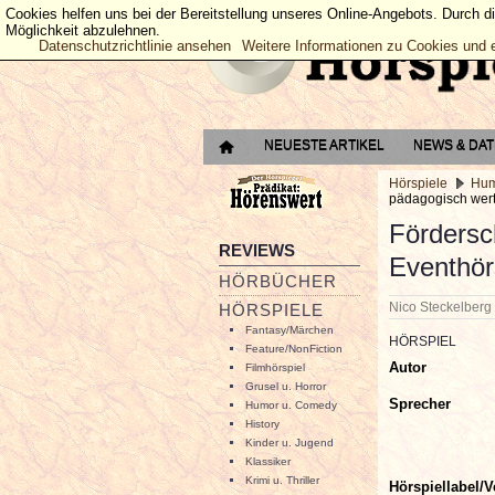
Cookies helfen uns bei der Bereitstellung unseres Online-Angebots. Durch d
Möglichkeit abzulehnen.
Datenschutzrichtlinie ansehen
Weitere Informationen zu Cookies und 
NEUESTE ARTIKEL
NEWS & DA
Hörspiele
Hum
pädagogisch wert
Fördersc
REVIEWS
Eventhör
HÖRBÜCHER
Nico Steckelber
HÖRSPIELE
Fantasy/Märchen
HÖRSPIEL
Feature/NonFiction
Autor
Filmhörspiel
Grusel u. Horror
Sprecher
Humor u. Comedy
History
Kinder u. Jugend
Klassiker
Krimi u. Thriller
Hörspiellabel/V