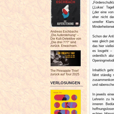
„Förderschulk
(„Lukas‘ Tage
(„der eine von
eher nicht da
unreifer Kla
Minderheitenwi
Andreas Eschbachs
„Die Auferstehung“ –
Schon der Anfa
Die Kult-Detektive von
was gleich pa
„Die drei ???“ sind
das hier viel
zurück. Erwachsen.
es losgeht –
ordentlich ab
Openingmelodie
Inhaltlich ge
The Pineapple Thief
zurück auf Tour 2025
fährt ständig
zusammenkomm
VERLOSUNGEN
und rabenschwa
In jeweils eine
Lehrerin zu h
inneren Bedü
hoffnungslose
echten Hörsp