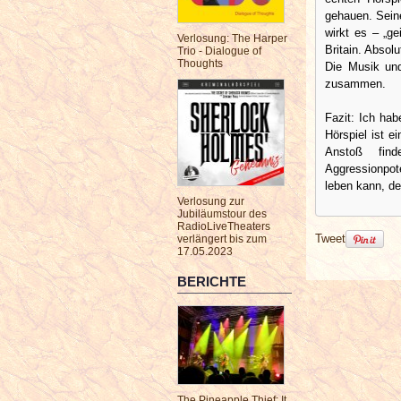
gehauen. Seine
wirkt es – „ge
Verlosung: The Harper
Britain. Absol
Trio - Dialogue of
Thoughts
Die Musik un
zusammen.
Fazit: Ich hab
Hörspiel ist e
Anstoß find
Aggressionpot
leben kann, de
Verlosung zur
Jubiläumstour des
RadioLiveTheaters
Tweet
verlängert bis zum
17.05.2023
BERICHTE
The Pineapple Thief: It