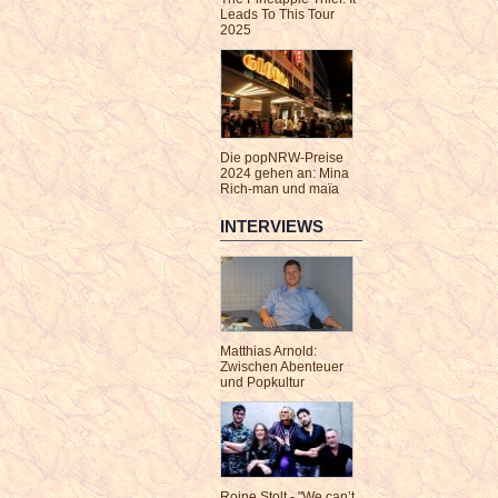
Leads To This Tour
2025
Die popNRW-Preise
2024 gehen an: Mina
Rich-man und maïa
INTERVIEWS
Matthias Arnold:
Zwischen Abenteuer
und Popkultur
Roine Stolt - "We can’t