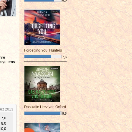
8,0
¯¯¯¯¯¯¯¯¯¯¯¯¯¯¯¯¯¯¯¯¯¯¯¯
Forgetting You: Hunters
hre
7,3
gssystems.
¯¯¯¯¯¯¯¯¯¯¯¯¯¯¯¯¯¯¯¯¯¯¯¯
Das kalte Herz von Oxford
ärz 2013
9,8
7,0
¯¯¯¯¯¯¯¯¯¯¯¯¯¯¯¯¯¯¯¯¯¯¯¯
8,0
10,0