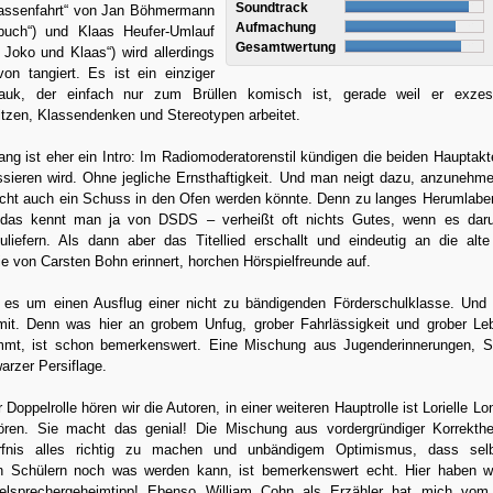
Soundtrack
lassenfahrt“ von Jan Böhmermann
Aufmachung
buch“) und Klaas Heufer-Umlauf
Gesamtwertung
 Joko und Klaas“) wird allerdings
von tangiert. Es ist ein einziger
mauk, der einfach nur zum Brüllen komisch ist, gerade weil er exzes
tzen, Klassendenken und Stereotypen arbeitet.
ng ist eher ein Intro: Im Radiomoderatorenstil kündigen die beiden Hauptakt
ssieren wird. Ohne jegliche Ernsthaftigkeit. Und man neigt dazu, anzunehm
leicht auch ein Schuss in den Ofen werden könnte. Denn zu langes Herumlabe
 das kennt man ja von DSDS – verheißt oft nichts Gutes, wenn es dar
zuliefern. Als dann aber das Titellied erschallt und eindeutig an die al
 von Carsten Bohn erinnert, horchen Hörspielfreunde auf.
ht es um einen Ausflug einer nicht zu bändigenden Förderschulklasse. Und
 mit. Denn was hier an grobem Unfug, grober Fahrlässigkeit und grober Le
t, ist schon bemerkenswert. Eine Mischung aus Jugenderinnerungen, Sl
rzer Persiflage.
r Doppelrolle hören wir die Autoren, in einer weiteren Hauptrolle ist Lorielle L
ören. Sie macht das genial! Die Mischung aus vordergründiger Korrekth
rfnis alles richtig zu machen und unbändigem Optimismus, dass sel
n Schülern noch was werden kann, ist bemerkenswert echt. Hier haben w
ielsprechergeheimtipp! Ebenso William Cohn als Erzähler hat mich vom