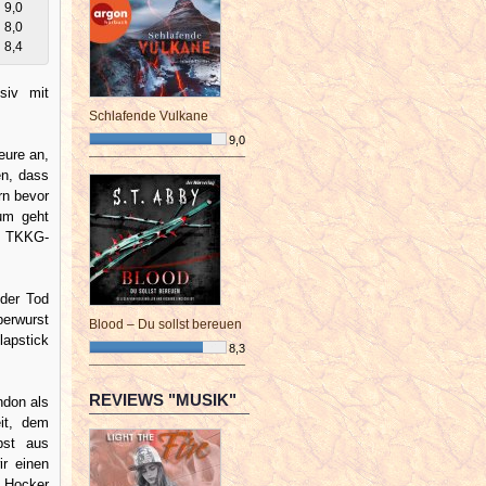
9,0
8,0
8,4
siv mit
Schlafende Vulkane
9,0
eure an,
¯¯¯¯¯¯¯¯¯¯¯¯¯¯¯¯¯¯¯¯¯¯¯¯
en, dass
rn bevor
um geht
te TKKG-
 der Tod
berwurst
Blood – Du sollst bereuen
apstick
8,3
¯¯¯¯¯¯¯¯¯¯¯¯¯¯¯¯¯¯¯¯¯¯¯¯
REVIEWS "MUSIK"
ondon als
eit, dem
bst aus
ir einen
 Hocker