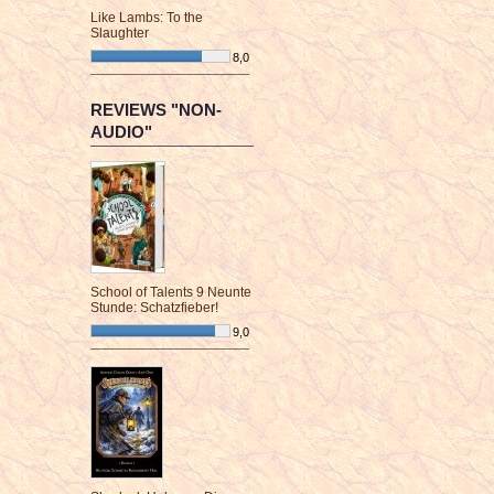
Like Lambs: To the
Slaughter
8,0
¯¯¯¯¯¯¯¯¯¯¯¯¯¯¯¯¯¯¯¯¯¯¯¯
REVIEWS "NON-
AUDIO"
School of Talents 9 Neunte
Stunde: Schatzfieber!
9,0
¯¯¯¯¯¯¯¯¯¯¯¯¯¯¯¯¯¯¯¯¯¯¯¯