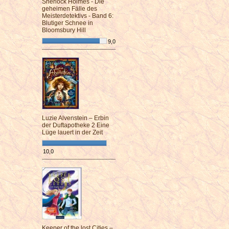
Sherlock Holmes - Die
geheimen Fälle des
Meisterdetektivs - Band 6:
Blutiger Schnee in
Bloomsbury Hill
9,0
¯¯¯¯¯¯¯¯¯¯¯¯¯¯¯¯¯¯¯¯¯¯¯¯
Luzie Alvenstein – Erbin
der Duftapotheke 2 Eine
Lüge lauert in der Zeit
10,0
¯¯¯¯¯¯¯¯¯¯¯¯¯¯¯¯¯¯¯¯¯¯¯¯
Keeper of the lost Cities –