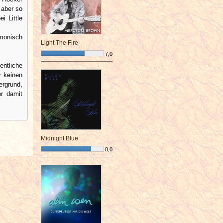
 aber so
i Little
monisch
Light The Fire
7,0
¯¯¯¯¯¯¯¯¯¯¯¯¯¯¯¯¯¯¯¯¯¯¯¯
entliche
r keinen
grund,
er damit
Midnight Blue
8,0
¯¯¯¯¯¯¯¯¯¯¯¯¯¯¯¯¯¯¯¯¯¯¯¯