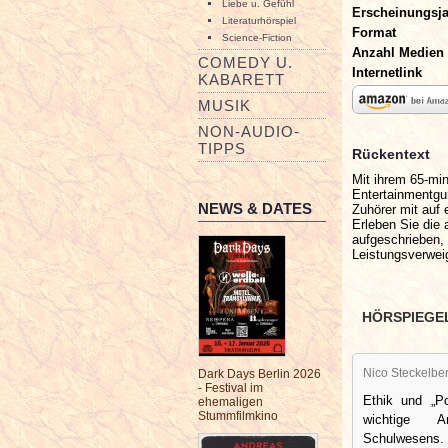
Liebe u. Gefühl
Erscheinungsj
Literaturhörspiel
Format
Science-Fiction
Anzahl Medien
COMEDY U.
Internetlink
KABARETT
MUSIK
NON-AUDIO-
TIPPS
Rückentext
Mit ihrem 65-mi
Entertainmentgu
NEWS & DATES
Zuhörer mit auf
Erleben Sie die 
aufgeschrieben, 
Leistungsverwei
HÖRSPIEGE
Nico Steckelbe
Dark Days Berlin 2026
- Festival im
Ethik und „Po
ehemaligen
Stummfilmkino
wichtige A
Schulwe