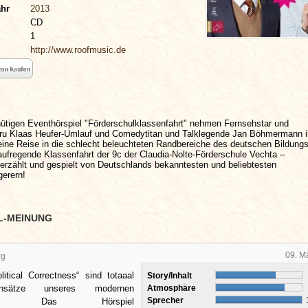
ahr
2013
CD
1
http://www.roofmusic.de
nütigen Eventhörspiel "Förderschulklassenfahrt" nehmen Fernsehstar und
ru Klaas Heufer-Umlauf und Comedytitan und Talklegende Jan Böhmermann i
 eine Reise in die schlecht beleuchteten Randbereiche des deutschen Bildun
aufregende Klassenfahrt der 9c der Claudia-Nolte-Förderschule Vechta –
erzählt und gespielt von Deutschlands bekanntesten und beliebtesten
gerern!
L-MEINUNG
09. M
rg
litical Correctness“ sind totaaal
Story/Inhalt
nsätze unseres modernen
Atmosphäre
Sprecher
sens. Das Hörspiel