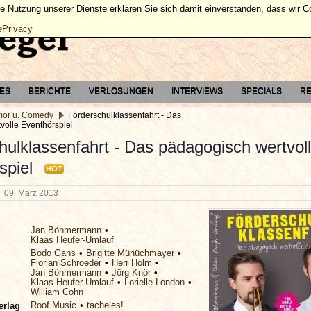
ie Nutzung unserer Dienste erklären Sie sich damit einverstanden, dass wir 
ePrivacy
TES
BERICHTE
VERLOSUNGEN
INTERVIEWS
SPECIALS
RE
or u. Comedy
Förderschulklassenfahrt - Das
volle Eventhörspiel
hulklassenfahrt - Das pädagogisch wertvol
spiel
HOT
g
09. März 2013
Jan Böhmermann
Klaas Heufer-Umlauf
Bodo Gans
Brigitte Münüchmayer
Florian Schroeder
Herr Holm
Jan Böhmermann
Jörg Knör
Klaas Heufer-Umlauf
Lorielle London
William Cohn
Roof Music
tacheles!
erlag