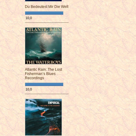
Du Bedeutest Mir Die Welt
10,0
¯¯¯¯¯¯¯¯¯¯¯¯¯¯¯¯¯¯¯¯¯¯¯¯
Atlantic Rain: The Lost
Fisherman’s Blues
Recordings
10,0
¯¯¯¯¯¯¯¯¯¯¯¯¯¯¯¯¯¯¯¯¯¯¯¯