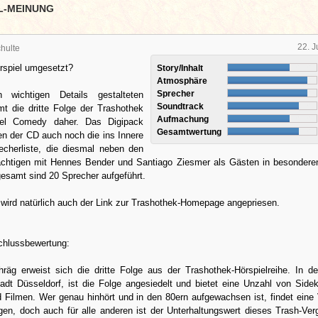
L-MEINUNG
22. J
hulte
rspiel umgesetzt?
Story/Inhalt
Atmosphäre
Sprecher
 wichtigen Details gestalteten
Soundtrack
t die dritte Folge der Trashothek
Aufmachung
iel Comedy daher. Das Digipack
Gesamtwertung
en der CD auch noch die ins Innere
echerliste, die diesmal neben den
ächtigen mit Hennes Bender und Santiago Ziesmer als Gästen in besondere
gesamt sind 20 Sprecher aufgeführt.
wird natürlich auch der Link zur Trashothek-Homepage angepriesen.
hlussbewertung:
räg erweist sich die dritte Folge aus der Trashothek-Hörspielreihe. In 
adt Düsseldorf, ist die Folge angesiedelt und bietet eine Unzahl von Side
 Filmen. Wer genau hinhört und in den 80ern aufgewachsen ist, findet eine 
en, doch auch für alle anderen ist der Unterhaltungswert dieses Trash-Ve