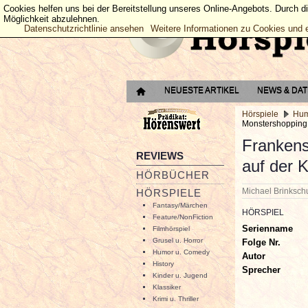
Cookies helfen uns bei der Bereitstellung unseres Online-Angebots. Durch d
Möglichkeit abzulehnen.
Datenschutzrichtlinie ansehen
Weitere Informationen zu Cookies und 
NEUESTE ARTIKEL
NEWS & DA
Hörspiele
Hum
Monstershopping 
Frankens
REVIEWS
auf der 
HÖRBÜCHER
Michael Brinksc
HÖRSPIELE
Fantasy/Märchen
HÖRSPIEL
Feature/NonFiction
Serienname
Filmhörspiel
Grusel u. Horror
Folge Nr.
Humor u. Comedy
Autor
History
Sprecher
Kinder u. Jugend
Klassiker
Krimi u. Thriller