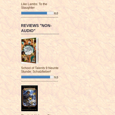
Like Lambs: To the
Slaughter
8,0
¯¯¯¯¯¯¯¯¯¯¯¯¯¯¯¯¯¯¯¯¯¯¯¯
REVIEWS "NON-
AUDIO"
School of Talents 9 Neunte
Stunde: Schatzfieber!
9,0
¯¯¯¯¯¯¯¯¯¯¯¯¯¯¯¯¯¯¯¯¯¯¯¯