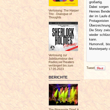
großartig.
Dabei sorgen
Verlosung: The Harper
Hennes Bender 
Trio - Dialogue of
der im Laufe 
Thoughts
Protagoniste
Überzeichnung 
Die Story zwi
wieder schlüs
kann.
Humorvoll, bis
Monsterparty d
Verlosung zur
Jubiläumstour des
RadioLiveTheaters
verlängert bis zum
Tweet
17.05.2023
BERICHTE
The Pineapple Thief: It