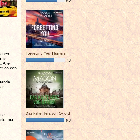
8,0
¯¯¯¯¯¯¯¯¯¯¯¯¯¯¯¯¯¯¯¯¯¯¯¯
Forgetting You: Hunters
kenen
n ist
7,3
. Alle
¯¯¯¯¯¯¯¯¯¯¯¯¯¯¯¯¯¯¯¯¯¯¯¯
ter an den
erende
her
Das kalte Herz von Oxford
hne
rtet nur
9,8
¯¯¯¯¯¯¯¯¯¯¯¯¯¯¯¯¯¯¯¯¯¯¯¯