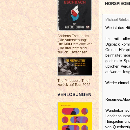
HÖRSPIEGE
Michael Brinksc
Wie ist das Hö
Andreas Eschbachs
Im mit allen
„Die Auferstehung“ –
Digipack komm
Die Kult-Detektive von
„Die drei ???“ sind
Grusel Hörsp
zurück. Erwachsen.
beinhaltet neb
gedruckte Spr
üblichen Verd
aufwartet. Ins
The Pineapple Thief
Wieder einmal 
zurück auf Tour 2025
VERLOSUNGEN
Resümee/Absc
Wunderbar sch
Landeshauptst
Hörspielen und
von Querbezüg