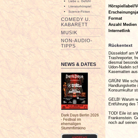
Liebe u. Gefühl
Hörspiellabel/V
Literaturhörspiel
Erscheinungsj
Science-Fiction
Format
COMEDY U.
KABARETT
Anzahl Medien
Internetlink
MUSIK
NON-AUDIO-
Rückentext
TIPPS
Düsseldorf am W
Trashreporter, f
diesmal besonder
NEWS & DATES
Udon-Nudeln sche
Kasematten aus 
GRÜN! Wie schaf
Handlungskette i
Konsumkultur st
GELB! Warum wer
Entführung des 
TOD! Eile ist a
Dark Days Berlin 2026
Frankenstein. Ge
- Festival im
noch auf seine
ehemaligen
Stummfilmkino