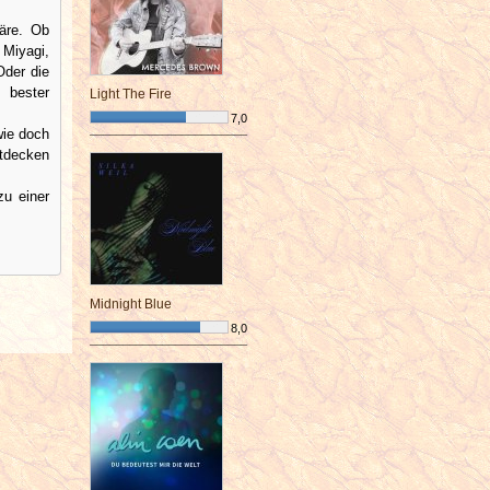
äre. Ob
 Miyagi,
Oder die
 bester
Light The Fire
7,0
wie doch
¯¯¯¯¯¯¯¯¯¯¯¯¯¯¯¯¯¯¯¯¯¯¯¯
ntdecken
zu einer
Midnight Blue
8,0
¯¯¯¯¯¯¯¯¯¯¯¯¯¯¯¯¯¯¯¯¯¯¯¯