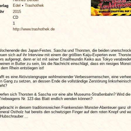
Edel
Trashothek
erlag
ahr
2015
CD
1
http://www.trashothek.de
ochenende des Japan-Festes. Sascha und Thorsten, die beiden unerschroc
reuen sich auf ihr Interview mit einem der größten Kaiju-Experten ever. Thorste
s aufgeregt, denn er ist mit seiner Emailfreundin Keiko aus Tokyo verabredet
inen in Butter zu sein, bis die Nachricht einschlägt, dass ein riesiges Mons
dem Rhein entstiegen ist!
ft es eine Aktivistengruppe wohlmeinender Verbessermenschen, eine verhe
n Gang zu setzen, an dessen Ende die vollständige Zerstörung linksrheinisc
eht?
fen sich Thorsten & Sascha vor eine alte Museums-Straßenbahn? Wird die
Triebwagens Nr. 123 das Blatt endlich wenden können?
ngebracht in diesem traditionsreichen Frankenstein Monster-Abenteuer ganz o
neral Ostholz hat bereits den schwitzigen Finger auf dem roten Knopf und wa
n Hubschrauber …