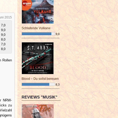
uni 2015
7,0
Schlafende Vulkane
9,0
9,0
9,0
8,0
¯¯¯¯¯¯¯¯¯¯¯¯¯¯¯¯¯¯¯¯¯¯¯¯
7,0
8,0
n Rollen
Blood – Du sollst bereuen
8,3
¯¯¯¯¯¯¯¯¯¯¯¯¯¯¯¯¯¯¯¯¯¯¯¯
REVIEWS "MUSIK"
der NRW-
kicks zu
Vielzahl
rgnügens