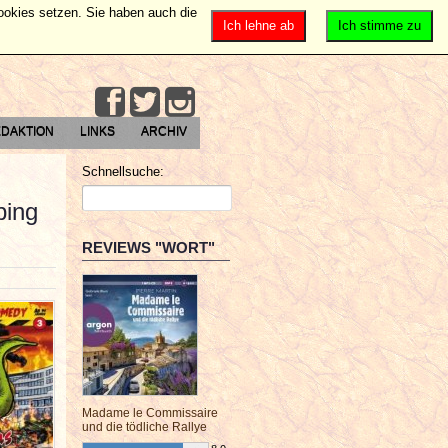
Cookies setzen. Sie haben auch die
Ich lehne ab
Ich stimme zu
DAKTION
LINKS
ARCHIV
Schnellsuche:
ping
REVIEWS "WORT"
Madame le Commissaire
und die tödliche Rallye