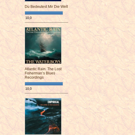
Du Bedeutest Mir Die Welt
10,0
¯¯¯¯¯¯¯¯¯¯¯¯¯¯¯¯¯¯¯¯¯¯¯¯
Atlantic Rain: The Lost
Fisherman’s Blues
Recordings
10,0
¯¯¯¯¯¯¯¯¯¯¯¯¯¯¯¯¯¯¯¯¯¯¯¯