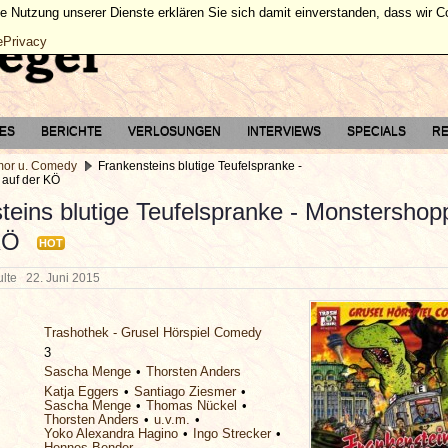
ie Nutzung unserer Dienste erklären Sie sich damit einverstanden, dass wir 
ePrivacy
TES
BERICHTE
VERLOSUNGEN
INTERVIEWS
SPECIALS
RE
or u. Comedy
Frankensteins blutige Teufelspranke -
auf der KÖ
teins blutige Teufelspranke - Monstershop
KÖ
HOT
hulte
22. Juni 2015
Trashothek - Grusel Hörspiel Comedy
3
Sascha Menge
Thorsten Anders
Katja Eggers
Santiago Ziesmer
Sascha Menge
Thomas Nückel
Thorsten Anders
u.v.m.
Yoko Alexandra Hagino
Ingo Strecker
Hennes Bender