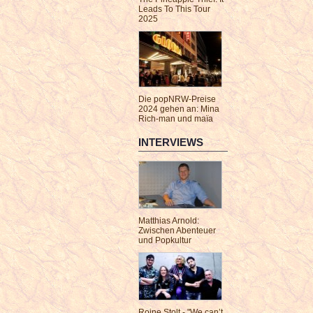
Leads To This Tour
2025
Die popNRW-Preise
2024 gehen an: Mina
Rich-man und maïa
INTERVIEWS
Matthias Arnold:
Zwischen Abenteuer
und Popkultur
Roine Stolt - "We can’t