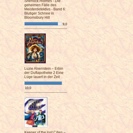
Sherlock Holmes - Die
geheimen Fälle des
Meisterdetektivs - Band 6:
Blutiger Schnee in
Bloomsbury Hill
9,0
¯¯¯¯¯¯¯¯¯¯¯¯¯¯¯¯¯¯¯¯¯¯¯¯
Luzie Alvenstein – Erbin
der Duftapotheke 2 Eine
Lüge lauert in der Zeit
10,0
¯¯¯¯¯¯¯¯¯¯¯¯¯¯¯¯¯¯¯¯¯¯¯¯
Keeper of the lost Cities –