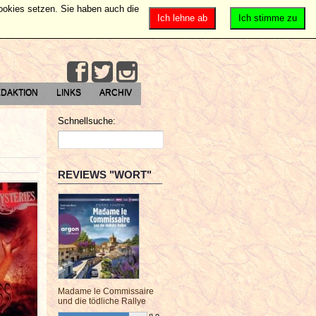
Cookies setzen. Sie haben auch die
Ich lehne ab
Ich stimme zu
DAKTION
LINKS
ARCHIV
Schnellsuche:
REVIEWS "WORT"
Madame le Commissaire
und die tödliche Rallye