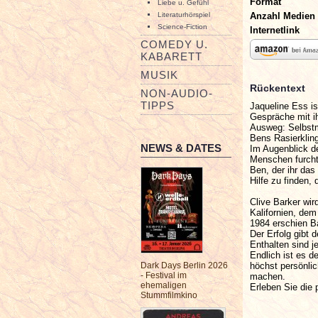
Format
Liebe u. Gefühl
Anzahl Medien
Literaturhörspiel
Science-Fiction
Internetlink
COMEDY U.
KABARETT
MUSIK
Rückentext
NON-AUDIO-
TIPPS
Jaqueline Ess is
Gespräche mit ih
Ausweg: Selbst
Bens Rasierklin
NEWS & DATES
Im Augenblick de
Menschen furcht
Ben, der ihr das
Hilfe zu finden,
Clive Barker wir
Kalifornien, de
1984 erschien B
Der Erfolg gibt 
Enthalten sind 
Endlich ist es 
höchst persönlic
Dark Days Berlin 2026
- Festival im
machen.
ehemaligen
Erleben Sie die 
Stummfilmkino