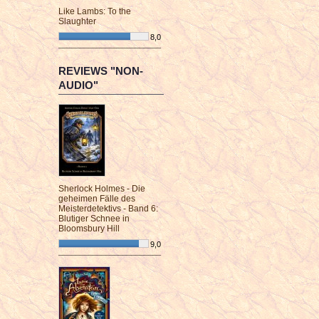
Like Lambs: To the
Slaughter
8,0
¯¯¯¯¯¯¯¯¯¯¯¯¯¯¯¯¯¯¯¯¯¯¯¯
REVIEWS "NON-
AUDIO"
Sherlock Holmes - Die
geheimen Fälle des
Meisterdetektivs - Band 6:
Blutiger Schnee in
Bloomsbury Hill
9,0
¯¯¯¯¯¯¯¯¯¯¯¯¯¯¯¯¯¯¯¯¯¯¯¯