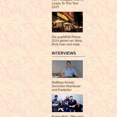
Leads To This Tour
2025
Die popNRW-Preise
2024 gehen an: Mina
Rich-man und maïa
INTERVIEWS
Matthias Arnold:
Zwischen Abenteuer
und Popkultur
Roine Stolt - "We can’t