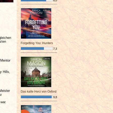
8,0
¯¯¯¯¯¯¯¯¯¯¯¯¯¯¯¯¯¯¯¯¯¯¯¯
gleichen
tzten
Forgetting You: Hunters
7,3
¯¯¯¯¯¯¯¯¯¯¯¯¯¯¯¯¯¯¯¯¯¯¯¯
m Mentor
 Hills,
Meister
Das kalte Herz von Oxford
zu
9,8
 war.
¯¯¯¯¯¯¯¯¯¯¯¯¯¯¯¯¯¯¯¯¯¯¯¯