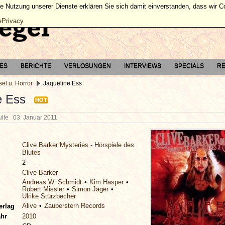
ie Nutzung unserer Dienste erklären Sie sich damit einverstanden, dass wir 
ePrivacy
TES
BERICHTE
VERLOSUNGEN
INTERVIEWS
SPECIALS
RE
el u. Horror
Jaqueline Ess
e Ess
HOT
hulte
03. Januar 2011
Clive Barker Mysteries - Hörspiele des
Blutes
2
Clive Barker
Andreas W. Schmidt
Kim Hasper
Robert Missler
Simon Jäger
Ulrike Stürzbecher
Alive
Zauberstern Records
erlag
ahr
2010