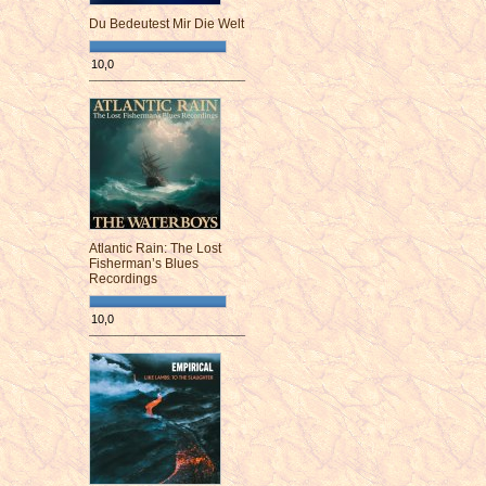
Du Bedeutest Mir Die Welt
10,0
¯¯¯¯¯¯¯¯¯¯¯¯¯¯¯¯¯¯¯¯¯¯¯¯
Atlantic Rain: The Lost
Fisherman’s Blues
Recordings
10,0
¯¯¯¯¯¯¯¯¯¯¯¯¯¯¯¯¯¯¯¯¯¯¯¯