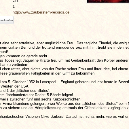
CD
1
http://www.zauberstern-records.de
t eine sehr attraktive, aber unglückliche Frau. Das tägliche Einerlei, die ewig 
rem Gatten Ben und der trottend ermüdende Sex mit ihm, treibt sie in den le
mord!
gen kommen da gerade recht.
s Todes legt Jaqueline Kräfte frei, um mit Gedankenkraft den Körper anderer
bar zu verändern.
 Leben rettet, ahnt nichts von der Rache seiner Frau und ihrer Idee, bei eine
 diese grauenvollen Fähigkeiten in den Griff zu bekommen.
d am 5. Oktober 1952 in Loverpool – England geboren und lebt heute in Beverly
m Westen der USA.
and 1 der „Bücher des Blutes“.
dem Jahrhundertautor Recht: 5 Bände folgen!
jeweils zwischen fünf und sechs Kurzgeschichten.
der Firma Braintone gelungen, zwei Werke aus den „Büchern des Blutes“ beim 
h zu sichern und als Hörspielfassung erstmals der Öffentlichkeit zugänglich 
phantastischen Visionen Clive Barkers! Danach ist nichts mehr, wie es vorher