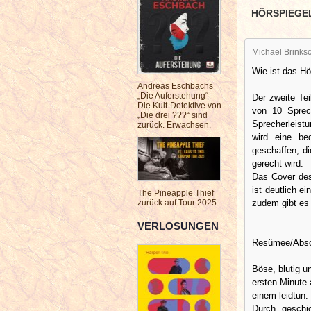
HÖRSPIEGE
Michael Brinksc
Wie ist das Hö
Andreas Eschbachs
„Die Auferstehung“ –
Der zweite Tei
Die Kult-Detektive von
von 10 Sprech
„Die drei ???“ sind
Sprecherleis
zurück. Erwachsen.
wird eine be
geschaffen, d
gerecht wird.
Das Cover des
ist deutlich ei
The Pineapple Thief
zudem gibt es 
zurück auf Tour 2025
VERLOSUNGEN
Resümee/Absch
Böse, blutig u
ersten Minute 
einem leidtun.
Durch geschic