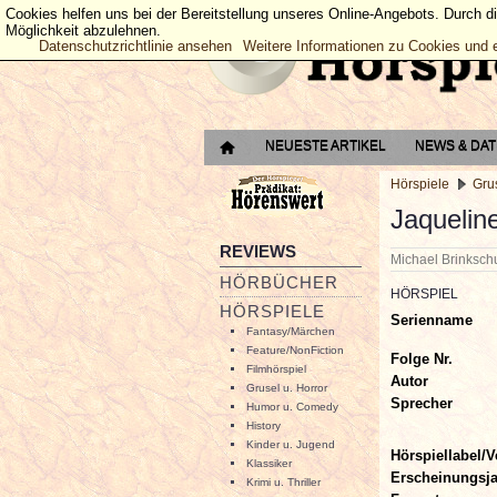
Cookies helfen uns bei der Bereitstellung unseres Online-Angebots. Durch d
Möglichkeit abzulehnen.
Datenschutzrichtlinie ansehen
Weitere Informationen zu Cookies und 
NEUESTE ARTIKEL
NEWS & DA
Hörspiele
Grus
Jaquelin
REVIEWS
Michael Brinksc
HÖRBÜCHER
HÖRSPIEL
HÖRSPIELE
Serienname
Fantasy/Märchen
Feature/NonFiction
Folge Nr.
Filmhörspiel
Autor
Grusel u. Horror
Sprecher
Humor u. Comedy
History
Kinder u. Jugend
Hörspiellabel/V
Klassiker
Erscheinungsj
Krimi u. Thriller