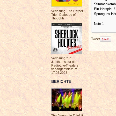
Stimmenkombin
Ein Hörspiel f
Verlosung: The Harper
Sprung ins Hör
Trio - Dialogue of
Thoughts
Note 1-
Tweet
Verlosung zur
Jubiläumstour des
RadioLiveTheaters
verlängert bis zum
17.05.2023
BERICHTE
The Pineapple Thief: It