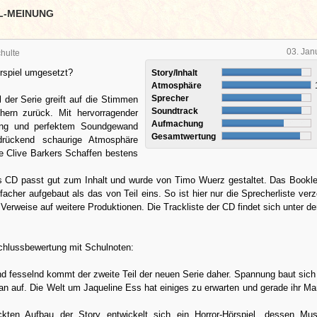
L-MEINUNG
03. Jan
hulte
rspiel umgesetzt?
Story/Inhalt
Atmosphäre
Sprecher
l der Serie greift auf die Stimmen
Soundtrack
ern zurück. Mit hervorragender
Aufmachung
tung und perfektem Soundgewand
Gesamtwertung
drückend schaurige Atmosphäre
ie Clive Barkers Schaffen bestens
 CD passt gut zum Inhalt und wurde von Timo Wuerz gestaltet. Das Bookle
nfacher aufgebaut als das von Teil eins. So ist hier nur die Sprecherliste verz
Verweise auf weitere Produktionen. Die Trackliste der CD findet sich unter de
lussbewertung mit Schulnoten:
nd fesselnd kommt der zweite Teil der neuen Serie daher. Spannung baut sich
an auf. Die Welt um Jaqueline Ess hat einiges zu erwarten und gerade ihr M
kten Aufbau der Story entwickelt sich ein Horror-Hörspiel, dessen Mus