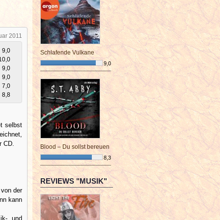
uar 2011
9,0
Schlafende Vulkane
10,0
9,0
9,0
¯¯¯¯¯¯¯¯¯¯¯¯¯¯¯¯¯¯¯¯¯¯¯¯
9,0
7,0
8,8
t selbst
eichnet,
r CD.
Blood – Du sollst bereuen
8,3
¯¯¯¯¯¯¯¯¯¯¯¯¯¯¯¯¯¯¯¯¯¯¯¯
REVIEWS "MUSIK"
 von der
ann kann
ik- und