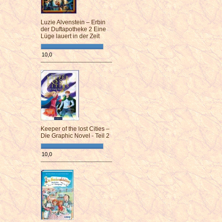
Luzie Alvenstein – Erbin
der Duftapotheke 2 Eine
Lüge lauert in der Zeit
10,0
¯¯¯¯¯¯¯¯¯¯¯¯¯¯¯¯¯¯¯¯¯¯¯¯
Keeper of the lost Cities –
Die Graphic Novel - Teil 2
10,0
¯¯¯¯¯¯¯¯¯¯¯¯¯¯¯¯¯¯¯¯¯¯¯¯