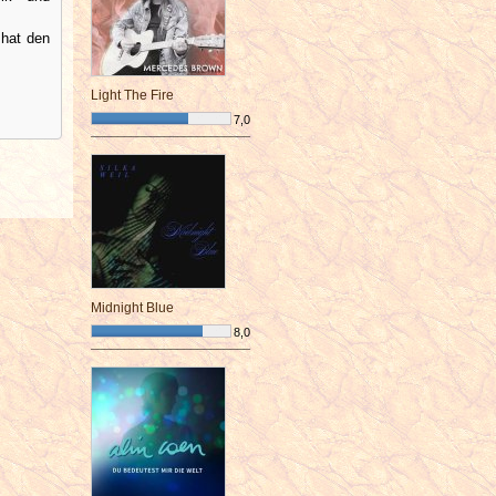
 hat den
Light The Fire
7,0
¯¯¯¯¯¯¯¯¯¯¯¯¯¯¯¯¯¯¯¯¯¯¯¯
Midnight Blue
8,0
¯¯¯¯¯¯¯¯¯¯¯¯¯¯¯¯¯¯¯¯¯¯¯¯