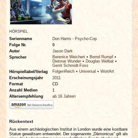
INTERVIEWS
SPECIALS
HÖRSPIEL
REDAKTION
Serienname
Don Harris - Psycho-Cop
Folge Nr.
9
LINKS
Autor
Jason Dark
Berenice Weichert
Bernd Rumpf
Sprecher
Dietmar Wunder
Douglas Welbat
Gerrit Schmidt-Foss
ARCHIV
FolgenReich
Universal
WortArt
Hörspiellabel/Verlag
Erscheinungsjahr
2011
Format
CD
Anzahl Medien
1
Altersempfehlung
ab 16 Jahren
Rückentext
Aus einem archäologischen Institut in London wurde eine kostbare
Statue gewaltsam entwendet. Der sogenannte „Dämonicus“ gilt als