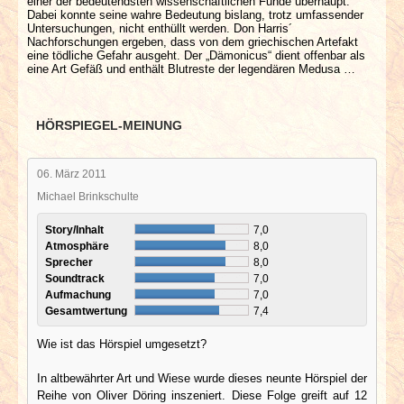
einer der bedeutendsten wissenschaftlichen Funde überhaupt.
Dabei konnte seine wahre Bedeutung bislang, trotz umfassender
Untersuchungen, nicht enthüllt werden. Don Harris´
Nachforschungen ergeben, dass von dem griechischen Artefakt
eine tödliche Gefahr ausgeht. Der „Dämonicus“ dient offenbar als
eine Art Gefäß und enthält Blutreste der legendären Medusa …
HÖRSPIEGEL-MEINUNG
06. März 2011
Michael Brinkschulte
Story/Inhalt
7,0
Atmosphäre
8,0
Sprecher
8,0
Soundtrack
7,0
Aufmachung
7,0
Gesamtwertung
7,4
Wie ist das Hörspiel umgesetzt?
In altbewährter Art und Wiese wurde dieses neunte Hörspiel der
Reihe von Oliver Döring inszeniert. Diese Folge greift auf 12