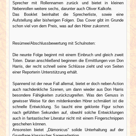
Sprecher mit Rollennamen zurück und bietet in kleinen
Nebenrollen weitere sechs, darunter auch Oliver Kalkofe.
Das Booklet beinhaltet die Sprecherliste, sowie eine
Aufstellung aller bisherigen Folgen. Das Cover gibt im Grunde
schon viel von dem Preis, was auf den Hörer zukommt.
Resümee/Abschlussbewertung mit Schulnoten:
Die neunte Folge beginnt mit einem Einbruch und gleich zweit
Toten. Daran anschließend beginnen die Ermittlungen von Don
Harris, der recht schnell seine Schlüsse zieht und von Seiten
einer Reporterin Unterstützung erhält.
Spannend ist der neue Fall allemal, bietet er doch neben Action
auch nachdenkliche Szenen, um dann wieder aus Don Harris
besondere Fähigkeiten zurückzugreifen. Was den Genuss in
gewisser Weise für den mitdenkenden Hörer schmälert ist die
schnelle Entwicklung. So taucht eine geklonte Figur schon
nach gefühlten Sekunden auf, obwohl solche Entwicklungen
auch in fantastischer Literatur nicht mit einem Fingerschnippen
geschehen können.
Ansonsten bietet „Dämonicus“ solide Unterhaltung auf der
Grundlage klassischer Sagenadaption.