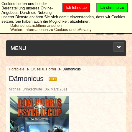
Cookies helfen uns bei der
Ich lehne ab
Ich stimme zu
Bereitstellung unseres Online-
Angebots. Durch die Nutzung
unserer Dienste erklären Sie sich damit einverstanden, dass wir Cookies
setzen. Sie haben auch die Möglichkeit abzulehnen.
Datenschutzrichtlinie ansehen
Weitere Informationen zu Cookies und ePrivacy
MENU
Hörspiele
Grusel u. Horror
Dämonicus
NEUESTE ARTIKEL
Dämonicus
HOT
Michael Brinkschulte
06. März 2011
NEWS & DATES
BERICHTE
VERLOSUNGEN