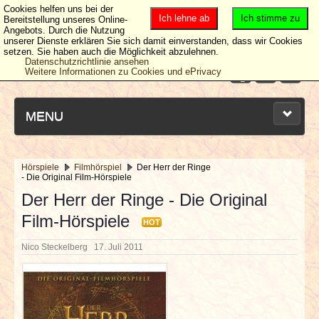
Cookies helfen uns bei der
Ich lehne ab
Ich stimme zu
Bereitstellung unseres Online-
Angebots. Durch die Nutzung
unserer Dienste erklären Sie sich damit einverstanden, dass wir Cookies
setzen. Sie haben auch die Möglichkeit abzulehnen.
Datenschutzrichtlinie ansehen
Weitere Informationen zu Cookies und ePrivacy
MENU
Hörspiele
Filmhörspiel
Der Herr der Ringe
- Die Original Film-Hörspiele
NEUESTE ARTIKEL
Der Herr der Ringe - Die Original
Film-Hörspiele
NEWS & DATES
HOT
Nico Steckelberg
17. Juli 2011
BERICHTE
VERLOSUNGEN