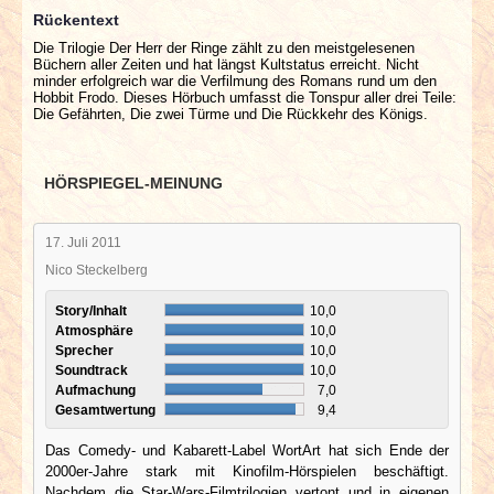
Rückentext
Die Trilogie Der Herr der Ringe zählt zu den meistgelesenen
Büchern aller Zeiten und hat längst Kultstatus erreicht. Nicht
minder erfolgreich war die Verfilmung des Romans rund um den
Hobbit Frodo. Dieses Hörbuch umfasst die Tonspur aller drei Teile:
Die Gefährten, Die zwei Türme und Die Rückkehr des Königs.
HÖRSPIEGEL-MEINUNG
17. Juli 2011
Nico Steckelberg
Story/Inhalt
10,0
Atmosphäre
10,0
Sprecher
10,0
Soundtrack
10,0
Aufmachung
7,0
Gesamtwertung
9,4
Das Comedy- und Kabarett-Label WortArt hat sich Ende der
2000er-Jahre stark mit Kinofilm-Hörspielen beschäftigt.
Nachdem die Star-Wars-Filmtrilogien vertont und in eigenen