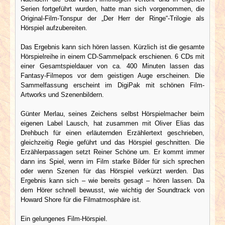
Serien fortgeführt wurden, hatte man sich vorgenommen, die
Original-Film-Tonspur der „Der Herr der Ringe“-Trilogie als
Hörspiel aufzubereiten.
Das Ergebnis kann sich hören lassen. Kürzlich ist die gesamte
Hörspielreihe in einem CD-Sammelpack erschienen. 6 CDs mit
einer Gesamtspieldauer von ca. 400 Minuten lassen das
Fantasy-Filmepos vor dem geistigen Auge erscheinen. Die
Sammelfassung erscheint im DigiPak mit schönen Film-
Artworks und Szenenbildern.
Günter Merlau, seines Zeichens selbst Hörspielmacher beim
eigenen Label Lausch, hat zusammen mit Oliver Elias das
Drehbuch für einen erläuternden Erzählertext geschrieben,
gleichzeitig Regie geführt und das Hörspiel geschnitten. Die
Erzählerpassagen setzt Reiner Schöne um. Er kommt immer
dann ins Spiel, wenn im Film starke Bilder für sich sprechen
oder wenn Szenen für das Hörspiel verkürzt werden. Das
Ergebnis kann sich – wie bereits gesagt – hören lassen. Da
dem Hörer schnell bewusst, wie wichtig der Soundtrack von
Howard Shore für die Filmatmosphäre ist.
Ein gelungenes Film-Hörspiel.