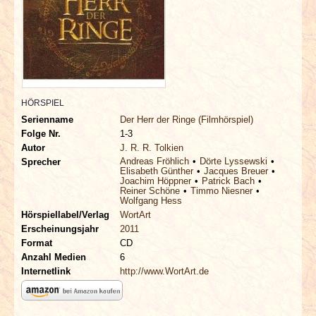
INTERVIEWS
SPECIALS
REDAKTION
HÖRSPIEL
LINKS
Serienname
Der Herr der Ringe (Filmhörspiel)
Folge Nr.
1-3
Autor
J. R. R. Tolkien
ARCHIV
Andreas Fröhlich
Dörte Lyssewski
Sprecher
Elisabeth Günther
Jacques Breuer
Joachim Höppner
Patrick Bach
Reiner Schöne
Timmo Niesner
Wolfgang Hess
Hörspiellabel/Verlag
WortArt
Erscheinungsjahr
2011
Format
CD
Anzahl Medien
6
Internetlink
http://www.WortArt.de