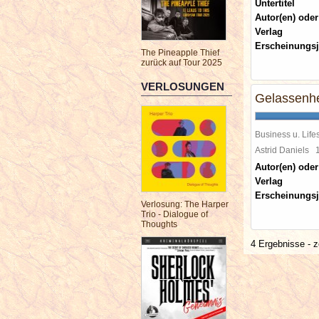
Untertitel
Autor(en) oder
Verlag
Erscheinungsj
The Pineapple Thief
zurück auf Tour 2025
VERLOSUNGEN
Gelassenhe
Business u. Lifes
Astrid Daniels
Autor(en) oder
Verlag
Erscheinungsj
Verlosung: The Harper
Trio - Dialogue of
Thoughts
4 Ergebnisse - z