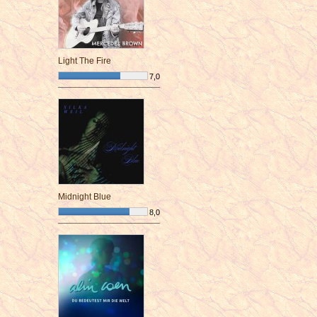
Light The Fire
7,0
¯¯¯¯¯¯¯¯¯¯¯¯¯¯¯¯¯¯¯¯¯¯¯¯
Midnight Blue
8,0
¯¯¯¯¯¯¯¯¯¯¯¯¯¯¯¯¯¯¯¯¯¯¯¯