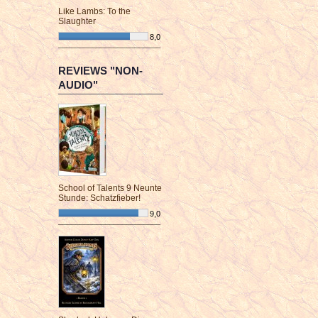
Like Lambs: To the
Slaughter
8,0
¯¯¯¯¯¯¯¯¯¯¯¯¯¯¯¯¯¯¯¯¯¯¯¯
REVIEWS "NON-
AUDIO"
School of Talents 9 Neunte
Stunde: Schatzfieber!
9,0
¯¯¯¯¯¯¯¯¯¯¯¯¯¯¯¯¯¯¯¯¯¯¯¯