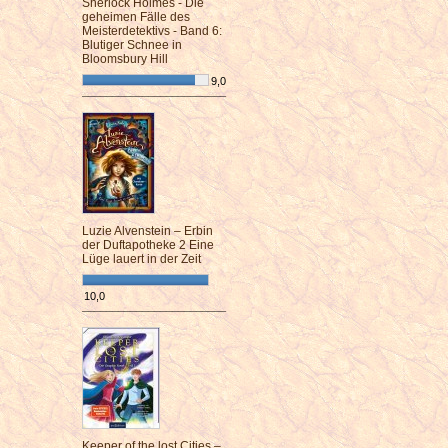
Sherlock Holmes - Die
geheimen Fälle des
Meisterdetektivs - Band 6:
Blutiger Schnee in
Bloomsbury Hill
9,0
¯¯¯¯¯¯¯¯¯¯¯¯¯¯¯¯¯¯¯¯¯¯¯¯
Luzie Alvenstein – Erbin
der Duftapotheke 2 Eine
Lüge lauert in der Zeit
10,0
¯¯¯¯¯¯¯¯¯¯¯¯¯¯¯¯¯¯¯¯¯¯¯¯
Keeper of the lost Cities –