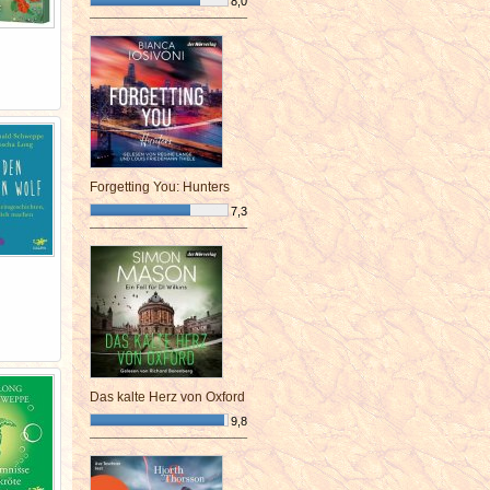
8,0
¯¯¯¯¯¯¯¯¯¯¯¯¯¯¯¯¯¯¯¯¯¯¯¯
Forgetting You: Hunters
7,3
¯¯¯¯¯¯¯¯¯¯¯¯¯¯¯¯¯¯¯¯¯¯¯¯
Das kalte Herz von Oxford
9,8
¯¯¯¯¯¯¯¯¯¯¯¯¯¯¯¯¯¯¯¯¯¯¯¯