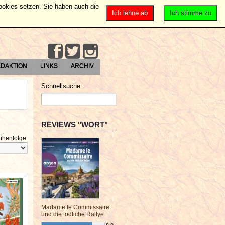
Cookies setzen. Sie haben auch die
Ich lehne ab
Ich stimme zu
DAKTION
LINKS
ARCHIV
Schnellsuche:
REVIEWS "WORT"
ihenfolge
Madame le Commissaire
und die tödliche Rallye