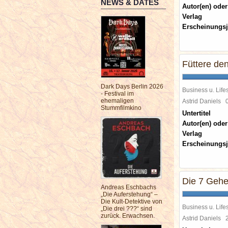
NEWS & DATES
Autor(en) oder
Verlag
Erscheinungsj
Füttere de
Dark Days Berlin 2026
Business u. Lifes
- Festival im
ehemaligen
Astrid Daniels
Stummfilmkino
Untertitel
Autor(en) oder
Verlag
Erscheinungsj
Die 7 Gehe
Andreas Eschbachs
„Die Auferstehung“ –
Die Kult-Detektive von
Business u. Lifes
„Die drei ???“ sind
zurück. Erwachsen.
Astrid Daniels