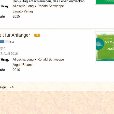
Den Alltag entschleunigen, das Leben entdecken
Aljoscha Long
Ronald Schweppe
 Hrsg.
Lagato Verlag
ahr
2015
it für Anfänger
HOT
8,3
tyle
17. April 2016
Aljoscha Long
Ronald Schweppe
 Hrsg.
Argon Balance
ahr
2016
eige 1 - 4