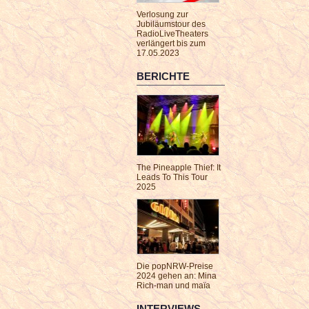
Verlosung zur
Jubiläumstour des
RadioLiveTheaters
verlängert bis zum
17.05.2023
BERICHTE
The Pineapple Thief: It
Leads To This Tour
2025
Die popNRW-Preise
2024 gehen an: Mina
Rich-man und maïa
INTERVIEWS