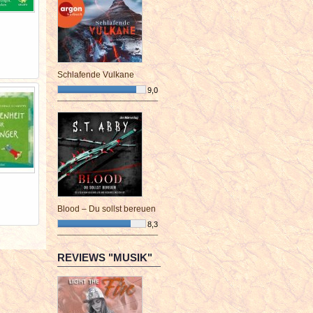
Schlafende Vulkane
9,0
¯¯¯¯¯¯¯¯¯¯¯¯¯¯¯¯¯¯¯¯¯¯¯¯
Blood – Du sollst bereuen
8,3
¯¯¯¯¯¯¯¯¯¯¯¯¯¯¯¯¯¯¯¯¯¯¯¯
REVIEWS "MUSIK"