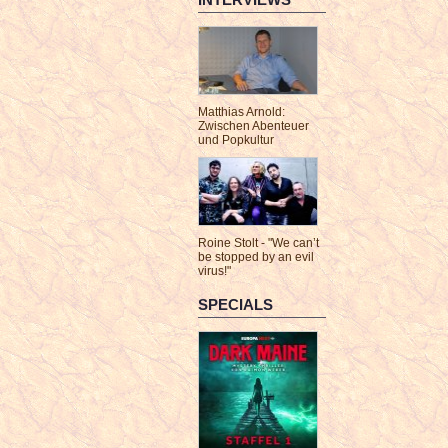
Matthias Arnold:
Zwischen Abenteuer
und Popkultur
Roine Stolt - "We can’t
be stopped by an evil
virus!"
SPECIALS