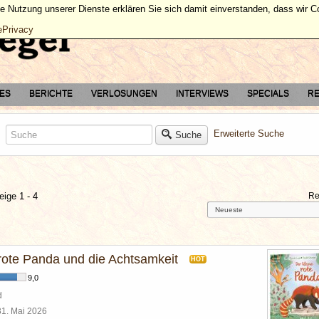
ie Nutzung unserer Dienste erklären Sie sich damit einverstanden, dass wir 
ePrivacy
TES
BERICHTE
VERLOSUNGEN
INTERVIEWS
SPECIALS
RE
Erweiterte Suche
Suche
eige 1 - 4
Re
 rote Panda und die Achtsamkeit
HOT
9,0
d
31. Mai 2026