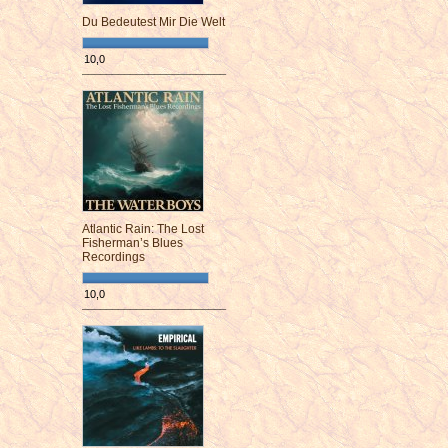
Du Bedeutest Mir Die Welt
10,0
¯¯¯¯¯¯¯¯¯¯¯¯¯¯¯¯¯¯¯¯¯¯¯¯
Atlantic Rain: The Lost
Fisherman’s Blues
Recordings
10,0
¯¯¯¯¯¯¯¯¯¯¯¯¯¯¯¯¯¯¯¯¯¯¯¯