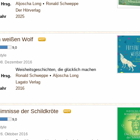
Aljoscha Long
Ronald Schweppe
 Hrsg.
Der Hörverlag
ahr
2025
n weißen Wolf
HOT
9,0
tyle
08. Dezember 2016
Weisheitsgeschichten, die glücklich machen
Ronald Schweppe
Aljoscha Long
 Hrsg.
Lagato Verlag
ahr
2016
imnisse der Schildkröte
HOT
9,0
tyle
26. Oktober 2016