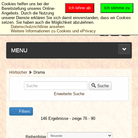
Cookies helfen uns bei der
Ich lehne ab
Ich stimme zu
Bereitstellung unseres Online-
Angebots. Durch die Nutzung
unserer Dienste erklären Sie sich damit einverstanden, dass wir Cookies
setzen. Sie haben auch die Möglichkeit abzulehnen.
Datenschutzrichtlinie ansehen
Weitere Informationen zu Cookies und ePrivacy
MENU
Hörbücher
Drama
NEUESTE ARTIKEL
Suche
Erweiterte Suche
NEWS & DATES
BERICHTE
Filters
146 Ergebnisse - zeige 76 - 90
VERLOSUNGEN
Reihenfolge