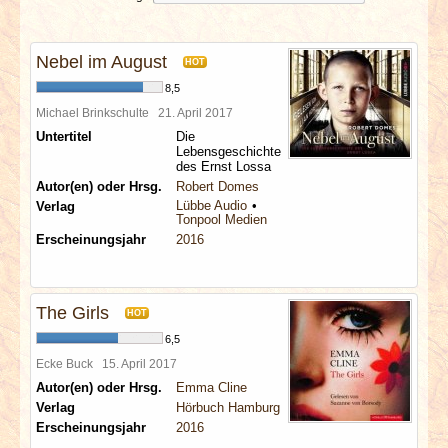
INTERVIEWS
Nebel im August
SPECIALS
HOT
8,5
REDAKTION
Michael Brinkschulte
21. April 2017
Untertitel
Die
Lebensgeschichte
LINKS
des Ernst Lossa
Autor(en) oder Hrsg.
Robert Domes
Lübbe Audio
Verlag
ARCHIV
Tonpool Medien
Erscheinungsjahr
2016
The Girls
HOT
6,5
Ecke Buck
15. April 2017
Autor(en) oder Hrsg.
Emma Cline
Verlag
Hörbuch Hamburg
Erscheinungsjahr
2016