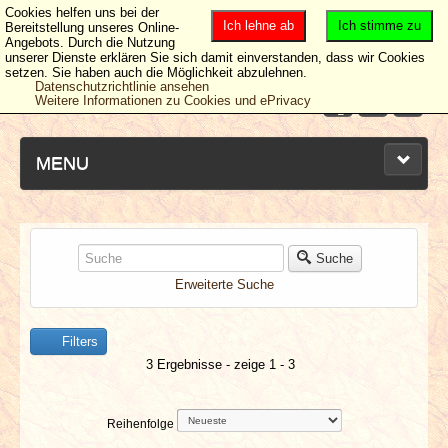
Cookies helfen uns bei der
Ich lehne ab
Ich stimme zu
Bereitstellung unseres Online-
Angebots. Durch die Nutzung
unserer Dienste erklären Sie sich damit einverstanden, dass wir Cookies
setzen. Sie haben auch die Möglichkeit abzulehnen.
Datenschutzrichtlinie ansehen
Weitere Informationen zu Cookies und ePrivacy
MENU
NEUESTE ARTIKEL
Suche
Erweiterte Suche
NEWS & DATES
Filters
BERICHTE
3 Ergebnisse - zeige 1 - 3
VERLOSUNGEN
Reihenfolge