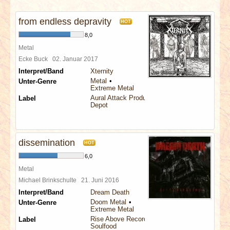
INTERVIEWS
from endless depravity
HOT
SPECIALS
8,0
Metal
REDAKTION
Ecke Buck
02. Januar 2017
Interpret/Band
Xternity
Metal
Unter-Genre
LINKS
Extreme Metal
Aural Attack Productions
Label
Depot
ARCHIV
dissemination
HOT
6,0
Metal
Michael Brinkschulte
21. Juni 2016
Interpret/Band
Dream Death
Doom Metal
Unter-Genre
Extreme Metal
Rise Above Records
Label
Soulfood