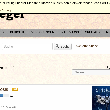
ie Nutzung unserer Dienste erklären Sie sich damit einverstanden, dass wir 
ePrivacy
TES
BERICHTE
VERLOSUNGEN
INTERVIEWS
SPECIALS
RE
Erweiterte Suche
Suche
zeige 1 - 11
Re
osis
HOT
8,0
l
14. Mai 2026