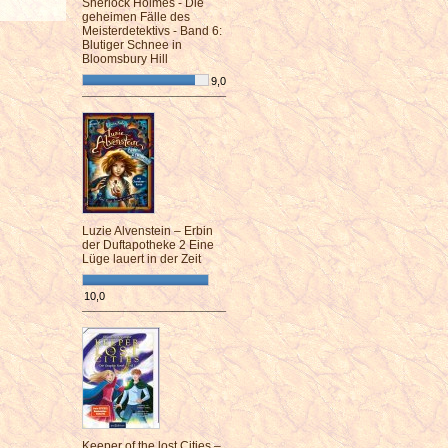
Sherlock Holmes - Die
geheimen Fälle des
Meisterdetektivs - Band 6:
Blutiger Schnee in
Bloomsbury Hill
9,0
¯¯¯¯¯¯¯¯¯¯¯¯¯¯¯¯¯¯¯¯¯¯¯¯
Luzie Alvenstein – Erbin
der Duftapotheke 2 Eine
Lüge lauert in der Zeit
10,0
¯¯¯¯¯¯¯¯¯¯¯¯¯¯¯¯¯¯¯¯¯¯¯¯
Keeper of the lost Cities –