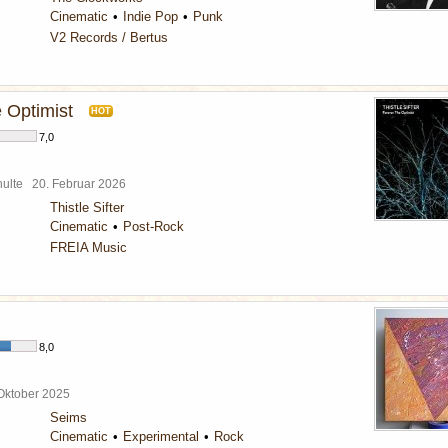
Cinematic
Indie Pop
Punk
V2 Records / Bertus
 Optimist
HOT
7,0
chulte
20. Februar 2026
Thistle Sifter
Cinematic
Post-Rock
FREIA Music
8,0
 Oktober 2025
Seims
Cinematic
Experimental
Rock