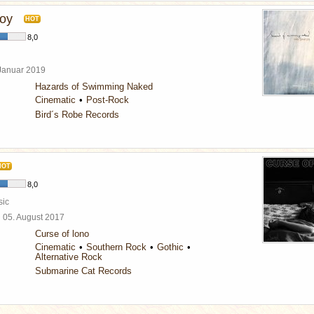
joy
HOT
8,0
 Januar 2019
Hazards of Swimming Naked
Cinematic
Post-Rock
Bird´s Robe Records
HOT
8,0
sic
l
05. August 2017
Curse of lono
Cinematic
Southern Rock
Gothic
Alternative Rock
Submarine Cat Records