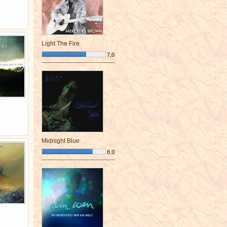
Light The Fire
7,0
¯¯¯¯¯¯¯¯¯¯¯¯¯¯¯¯¯¯¯¯¯¯¯¯
Midnight Blue
8,0
¯¯¯¯¯¯¯¯¯¯¯¯¯¯¯¯¯¯¯¯¯¯¯¯