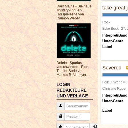
Dark Maine - Die neue
take great 
Mystery-Thriller-
Hörspielserie von
Raimon Weber
Rock
Ecke Buck
27.
Interpret/Band
Unter-Genre
Label
Delete - Spurlos
verschwinden - Eine
Severed
Thriller-Serie von
Markus B. Altmeyer
Folk u. WorldMu
LOGIN
Christine Rube
REDAKTEURE
Interpret/Band
UND VERLAGE
Unter-Genre
Benutzername
Label
Passwort
Sicherheitscode