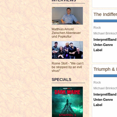
The Indiffe
Rock
Matthias Arnold:
Zwischen Abenteuer
Michael Brinks
und Popkultur
Interpret/Band
Unter-Genre
Label
Roine Stolt - "We can’t
be stopped by an evil
Triumph & 
virus!"
SPECIALS
Rock
Michael Brinks
Interpret/Band
Unter-Genre
Label