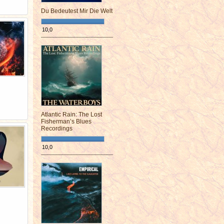
Du Bedeutest Mir Die Welt
10,0
¯¯¯¯¯¯¯¯¯¯¯¯¯¯¯¯¯¯¯¯¯¯¯¯
Atlantic Rain: The Lost
Fisherman’s Blues
Recordings
10,0
¯¯¯¯¯¯¯¯¯¯¯¯¯¯¯¯¯¯¯¯¯¯¯¯