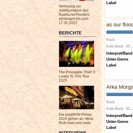
Label
Verlosung zur
Jubiläumstour des
RadioLiveTheaters
verlängert bis zum
17.05.2023
as our floo
BERICHTE
Rock
Ecke Buck
30.
Interpret/Band
Unter-Genre
Label
The Pineapple Thief: It
Leads To This Tour
2025
Arka Morg
Rock
Ecke Buck
30.
Die popNRW-Preise
Interpret/Band
2024 gehen an: Mina
Unter-Genre
Rich-man und maïa
Label
INTERVIEWS