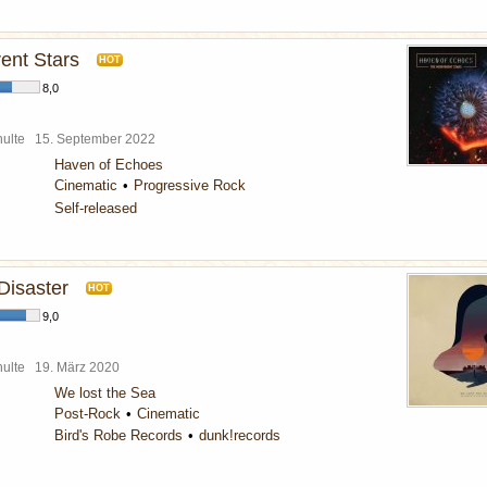
rent Stars
HOT
8,0
chulte
15. September 2022
Haven of Echoes
Cinematic
Progressive Rock
Self-released
Disaster
HOT
9,0
chulte
19. März 2020
We lost the Sea
Post-Rock
Cinematic
Bird's Robe Records
dunk!records