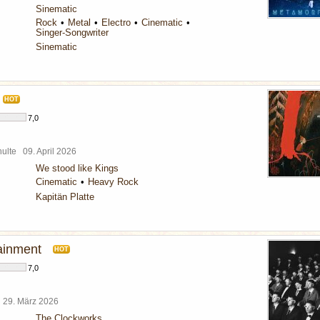
Sinematic
Rock
Metal
Electro
Cinematic
Singer-Songwriter
Sinematic
HOT
7,0
chulte
09. April 2026
We stood like Kings
Cinematic
Heavy Rock
Kapitän Platte
ainment
HOT
7,0
l
29. März 2026
The Clockworks