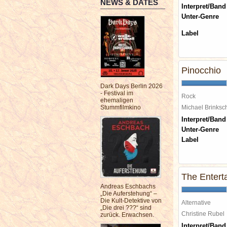
NEWS & DATES
Interpret/Band
Unter-Genre
Label
Pinocchio
Dark Days Berlin 2026
- Festival im
Rock
ehemaligen
Stummfilmkino
Michael Brinks
Interpret/Band
Unter-Genre
Label
The Entert
Andreas Eschbachs
„Die Auferstehung“ –
Die Kult-Detektive von
Alternative
„Die drei ???“ sind
Christine Rube
zurück. Erwachsen.
Interpret/Band