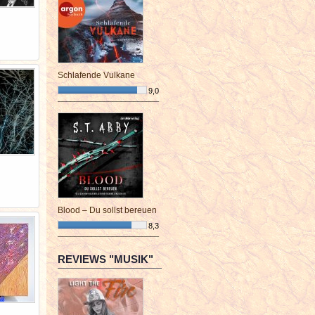
Schlafende Vulkane
9,0
¯¯¯¯¯¯¯¯¯¯¯¯¯¯¯¯¯¯¯¯¯¯¯¯
Blood – Du sollst bereuen
8,3
¯¯¯¯¯¯¯¯¯¯¯¯¯¯¯¯¯¯¯¯¯¯¯¯
REVIEWS "MUSIK"