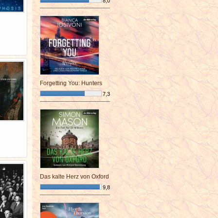
8,0
¯¯¯¯¯¯¯¯¯¯¯¯¯¯¯¯¯¯¯¯¯¯¯¯
Forgetting You: Hunters
7,3
¯¯¯¯¯¯¯¯¯¯¯¯¯¯¯¯¯¯¯¯¯¯¯¯
Das kalte Herz von Oxford
9,8
¯¯¯¯¯¯¯¯¯¯¯¯¯¯¯¯¯¯¯¯¯¯¯¯