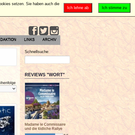
Cookies setzen. Sie haben auch die
Ich lehne ab
Ich stimme zu
DAKTION
LINKS
ARCHIV
Schnellsuche:
REVIEWS "WORT"
ihenfolge
Madame le Commissaire
und die tödliche Rallye