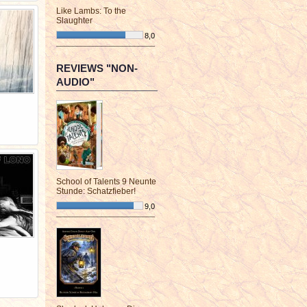
Like Lambs: To the
Slaughter
8,0
¯¯¯¯¯¯¯¯¯¯¯¯¯¯¯¯¯¯¯¯¯¯¯¯
REVIEWS "NON-
AUDIO"
School of Talents 9 Neunte
Stunde: Schatzfieber!
9,0
¯¯¯¯¯¯¯¯¯¯¯¯¯¯¯¯¯¯¯¯¯¯¯¯