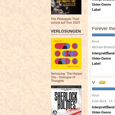
Unter-Genre
Label
The Pineapple Thief
zurück auf Tour 2025
Forever the
VERLOSUNGEN
Rock
Michael Brinks
Interpret/Band
Unter-Genre
Label
Verlosung: The Harper
Trio - Dialogue of
Thoughts
V
HOT
Rock
Ecke Buck
14.
Interpret/Band
Unter-Genre