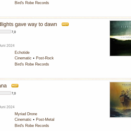
Bird's Robe Records
dlights gave way to dawn
HOT
7,0
 Juni 2024
Echotide
Cinematic
Post-Rock
Bird's Robe Records
ana
HOT
7,0
 Juni 2024
Myriad Drone
Cinematic
Post-Metal
Bird's Robe Records