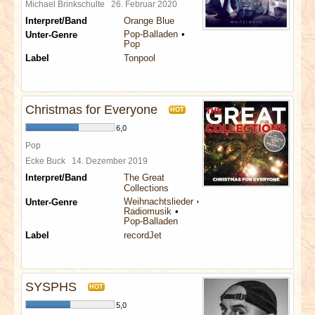
Michael Brinkschulte
26. Februar 2020
Interpret/Band
Orange Blue
Pop-Balladen
Unter-Genre
Pop
Label
Tonpool
Christmas for Everyone
HOT
6,0
Pop
Ecke Buck
14. Dezember 2019
Interpret/Band
The Great
Collections
Weihnachtslieder
Unter-Genre
Radiomusik
Pop-Balladen
Label
recordJet
SYSPHS
HOT
5,0