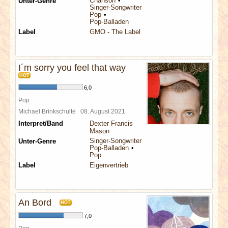
Chanson
Unter-Genre
Singer-Songwriter
Pop
Pop-Balladen
Label
GMO - The Label
I´m sorry you feel that way
HOT
6,0
Pop
Michael Brinkschulte
08. August 2021
Interpret/Band
Dexter Francis
Mason
Singer-Songwriter
Unter-Genre
Pop-Balladen
Pop
Label
Eigenvertrieb
An Bord
HOT
7,0