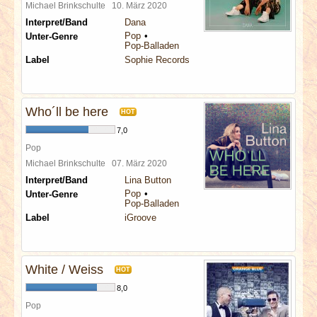
Michael Brinkschulte
10. März 2020
Interpret/Band
Dana
Pop
Unter-Genre
Pop-Balladen
Label
Sophie Records
Who´ll be here
HOT
7,0
Pop
Michael Brinkschulte
07. März 2020
Interpret/Band
Lina Button
Pop
Unter-Genre
Pop-Balladen
Label
iGroove
White / Weiss
HOT
8,0
Pop