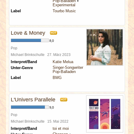
Pop-Balladen
Experimental
Label
Tourbo Music
Love & Money
HOT
8,0
Pop
Michael Brinkschulte
27. März 2023
Interpret/Band
Katie Melua
Singer-Songwriter
Unter-Genre
Pop-Balladen
Label
BMG
L'Univers Parallele
HOT
9,0
Pop
Michael Brinkschulte
15. Mai 2022
Interpret/Band
toi et moi