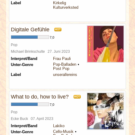
Label
Kirkelig
Kulturverksted
Digitale Gefühle
HOT
7,0
Pop
Michael Brinkschulte
27. Juni 2023
Interpret/Band
Frau Pauli
Pop-Balladen
Unter-Genre
Post Pop
Label
unserallereins
What to do, how to live?
HOT
7,0
Pop
Ecke Buck
07. April 2023
Interpret/Band
Lakiko
Cello-Musik
Unter-Genre