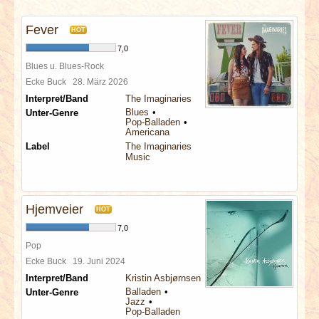
INTERVIEWS
Fever
HOT
SPECIALS
7,0
Blues u. Blues-Rock
REDAKTION
Ecke Buck
28. März 2026
Interpret/Band
The Imaginaries
Blues
Unter-Genre
LINKS
Pop-Balladen
Americana
Label
The Imaginaries
ARCHIV
Music
Hjemveier
HOT
7,0
Pop
Ecke Buck
19. Juni 2024
Interpret/Band
Kristin Asbjørnsen
Balladen
Unter-Genre
Jazz
Pop-Balladen