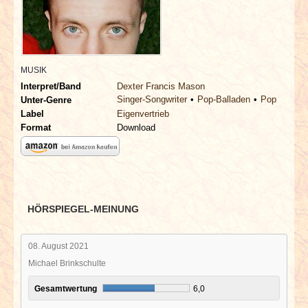
INTERVIEWS
SPECIALS
MUSIK
REDAKTION
Interpret/Band
Dexter Francis Mason
Singer-Songwriter
Pop-Balladen
Pop
Unter-Genre
LINKS
Label
Eigenvertrieb
Format
Download
ARCHIV
HÖRSPIEGEL-MEINUNG
08. August 2021
Michael Brinkschulte
Gesamtwertung
6,0