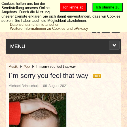
Cookies helfen uns bei der
Ich lehne ab
Ich stimme zu
Bereitstellung unseres Online-
Angebots. Durch die Nutzung
unserer Dienste erklären Sie sich damit einverstanden, dass wir Cookies
setzen. Sie haben auch die Möglichkeit abzulehnen.
Datenschutzrichtlinie ansehen
Weitere Informationen zu Cookies und ePrivacy
MENU
Musik
Pop
I´m sorry you feel that way
NEUESTE ARTIKEL
I´m sorry you feel that way
HOT
Michael Brinkschulte
08. August 2021
NEWS & DATES
BERICHTE
VERLOSUNGEN