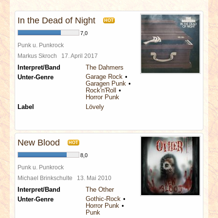
INTERVIEWS
In the Dead of Night
HOT
SPECIALS
7,0
Punk u. Punkrock
REDAKTION
Markus Skroch
17. April 2017
Interpret/Band
The Dahmers
Garage Rock
Unter-Genre
LINKS
Garagen Punk
Rock'n'Roll
Horror Punk
ARCHIV
Label
Lövely
New Blood
HOT
8,0
Punk u. Punkrock
Michael Brinkschulte
13. Mai 2010
Interpret/Band
The Other
Gothic-Rock
Unter-Genre
Horror Punk
Punk