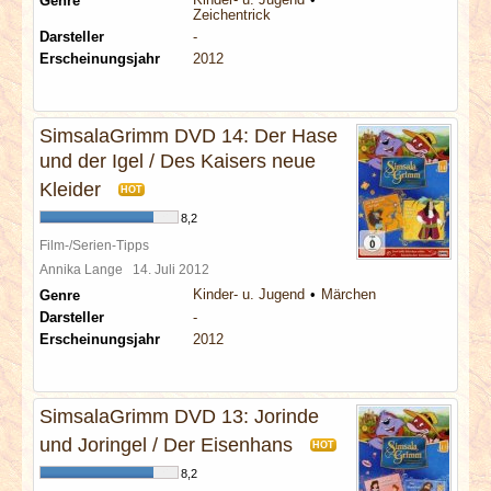
Genre
Zeichentrick
Darsteller
-
Erscheinungsjahr
2012
SimsalaGrimm DVD 14: Der Hase
und der Igel / Des Kaisers neue
Kleider
HOT
8,2
Film-/Serien-Tipps
Annika Lange
14. Juli 2012
Kinder- u. Jugend
Märchen
Genre
Darsteller
-
Erscheinungsjahr
2012
SimsalaGrimm DVD 13: Jorinde
und Joringel / Der Eisenhans
HOT
8,2