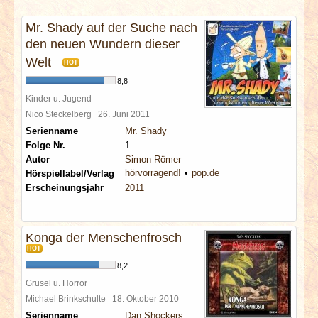
INTERVIEWS
Mr. Shady auf der Suche nach
den neuen Wundern dieser
SPECIALS
Welt
HOT
REDAKTION
8,8
Kinder u. Jugend
Nico Steckelberg
26. Juni 2011
LINKS
Serienname
Mr. Shady
Folge Nr.
1
ARCHIV
Autor
Simon Römer
hörvorragend!
pop.de
Hörspiellabel/Verlag
Erscheinungsjahr
2011
Konga der Menschenfrosch
HOT
8,2
Grusel u. Horror
Michael Brinkschulte
18. Oktober 2010
Serienname
Dan Shockers