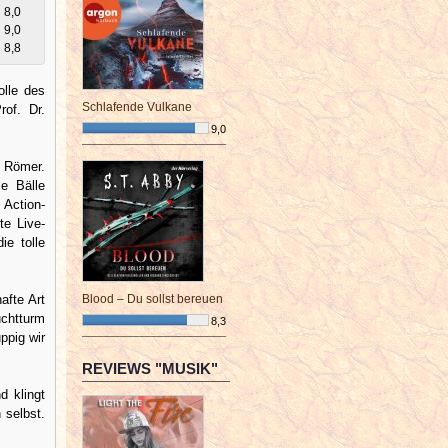
8,0
9,0
8,8
lle des
Schlafende Vulkane
rof. Dr.
9,0
¯¯¯¯¯¯¯¯¯¯¯¯¯¯¯¯¯¯¯¯¯¯¯¯
n Römer.
e Bälle
 Action-
te Live-
ie tolle
afte Art
Blood – Du sollst bereuen
uchtturm
8,3
ppig wir
¯¯¯¯¯¯¯¯¯¯¯¯¯¯¯¯¯¯¯¯¯¯¯¯
REVIEWS "MUSIK"
d klingt
 selbst.