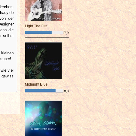
derchors
Shady.de
von der
Designer
Light The Fire
denn die
7,0
r selbst
¯¯¯¯¯¯¯¯¯¯¯¯¯¯¯¯¯¯¯¯¯¯¯¯
 kleinen
 super!
wie viel
t gewiss
Midnight Blue
8,0
¯¯¯¯¯¯¯¯¯¯¯¯¯¯¯¯¯¯¯¯¯¯¯¯