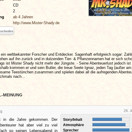
CD
2
ung
ab 4 Jahren
http://www.Mister-Shady.de
 ein weltbekannter Forscher und Entdecker. Sagenhaft erfolgreich sogar: Zahl
hen auf ihn zurück und in dutzenden Tier- & Pflanzennamen hat er sich sch
ings ist Mister Shady nicht mehr der Jüngste. - Seine Abenteuerlust jedoch ist 
shalb kommen er und sein Butler, die treue Seele Ignaz, jeden Tag (außer am
same Teestünchen zusammen und spielen dabei all die aufregenden Abente
ochmals nach…
L-MEINUNG
26. 
rg
t in die Jahre gekommen. Der
Story/Inhalt
Abenteurer hat aber viel zu viel
Atmosphäre
Sprecher
nfach so seinen Lebensabend in