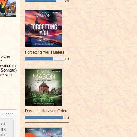
8,0
¯¯¯¯¯¯¯¯¯¯¯¯¯¯¯¯¯¯¯¯¯¯¯¯
Forgetting You: Hunters
reiche
7,3
on
weiterhin
¯¯¯¯¯¯¯¯¯¯¯¯¯¯¯¯¯¯¯¯¯¯¯¯
 Sonntag)
uer von
Das kalte Herz von Oxford
Juni 2011
9,8
8,0
¯¯¯¯¯¯¯¯¯¯¯¯¯¯¯¯¯¯¯¯¯¯¯¯
9,0
10,0