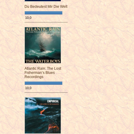
Du Bedeutest Mir Die Welt
10,0
¯¯¯¯¯¯¯¯¯¯¯¯¯¯¯¯¯¯¯¯¯¯¯¯
Atlantic Rain: The Lost
Fisherman’s Blues
Recordings
10,0
¯¯¯¯¯¯¯¯¯¯¯¯¯¯¯¯¯¯¯¯¯¯¯¯