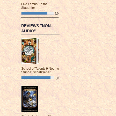
Like Lambs: To the
Slaughter
8,0
¯¯¯¯¯¯¯¯¯¯¯¯¯¯¯¯¯¯¯¯¯¯¯¯
REVIEWS "NON-
AUDIO"
School of Talents 9 Neunte
Stunde: Schatzfieber!
9,0
¯¯¯¯¯¯¯¯¯¯¯¯¯¯¯¯¯¯¯¯¯¯¯¯