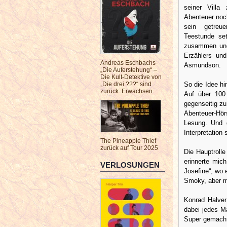
seiner Villa
Abenteuer noch
sein getreu
Teestunde se
zusammen und 
Erzählers und
Andreas Eschbachs
Asmundson.
„Die Auferstehung“ –
Die Kult-Detektive von
So die Idee h
„Die drei ???“ sind
zurück. Erwachsen.
Auf über 100
gegenseitig zu
Abenteuer-Hörs
Lesung. Und g
Interpretation 
The Pineapple Thief
zurück auf Tour 2025
Die Hauptroll
erinnerte mic
VERLOSUNGEN
Josefine“, wo 
Smoky, aber mi
Konrad Halver
dabei jedes Ma
Super gemach