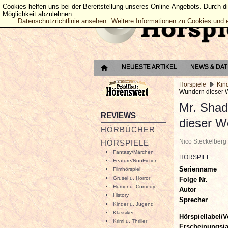
Cookies helfen uns bei der Bereitstellung unseres Online-Angebots. Durch d
Möglichkeit abzulehnen.
Datenschutzrichtlinie ansehen
Weitere Informationen zu Cookies und 
NEUESTE ARTIKEL
NEWS & DA
Hörspiele
Kin
Wundern dieser W
Mr. Shad
REVIEWS
dieser W
HÖRBÜCHER
Nico Steckelber
HÖRSPIELE
Fantasy/Märchen
HÖRSPIEL
Feature/NonFiction
Serienname
Filmhörspiel
Grusel u. Horror
Folge Nr.
Humor u. Comedy
Autor
History
Sprecher
Kinder u. Jugend
Klassiker
Hörspiellabel/V
Krimi u. Thriller
Erscheinungsj