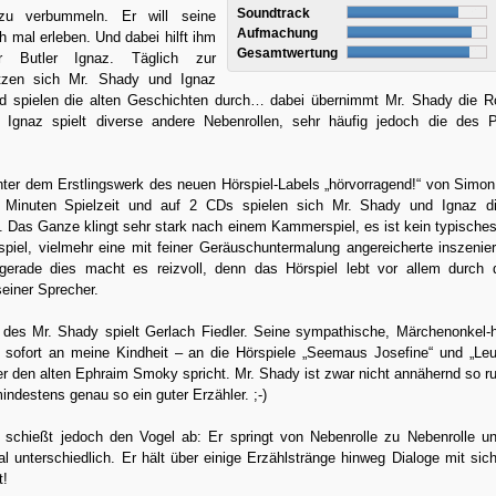
Soundtrack
 zu verbummeln. Er will seine
Aufmachung
 mal erleben. Und dabei hilft ihm
Gesamtwertung
er Butler Ignaz. Täglich zur
tzen sich Mr. Shady und Ignaz
spielen die alten Geschichten durch… dabei übernimmt Mr. Shady die Ro
 Ignaz spielt diverse andere Nebenrollen, sehr häufig jedoch die des P
inter dem Erstlingswerk des neuen Hörspiel-Labels „hörvorragend!“ von Simo
 Minuten Spielzeit und auf 2 CDs spielen sich Mr. Shady und Ignaz di
. Das Ganze klingt sehr stark nach einem Kammerspiel, es ist kein typisches
piel, vielmehr eine mit feiner Geräuschuntermalung angereicherte inszenier
erade dies macht es reizvoll, denn das Hörspiel lebt vor allem durch d
seiner Sprecher.
e des Mr. Shady spielt Gerlach Fiedler. Seine sympathische, Märchenonkel-h
h sofort an meine Kindheit – an die Hörspiele „Seemaus Josefine“ und „Le
er den alten Ephraim Smoky spricht. Mr. Shady ist zwar nicht annähernd so ru
ndestens genau so ein guter Erzähler. ;-)
 schießt jedoch den Vogel ab: Er springt von Nebenrolle zu Nebenrolle un
l unterschiedlich. Er hält über einige Erzählstränge hinweg Dialoge mit sich
t!