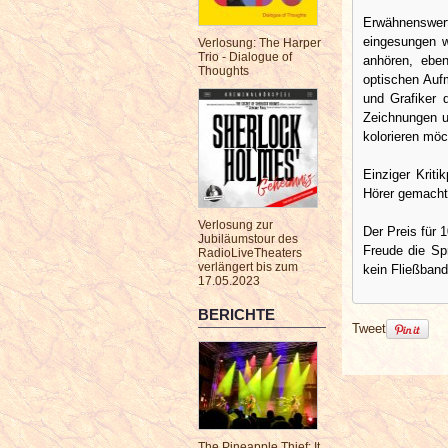
Erwähnenswert
eingesungen w
Verlosung: The Harper
Trio - Dialogue of
anhören, ebe
Thoughts
optischen Aufm
und Grafiker 
Zeichnungen u
kolorieren möch
Einziger Krit
Hörer gemacht 
Verlosung zur
Der Preis für 
Jubiläumstour des
Freude die Sp
RadioLiveTheaters
verlängert bis zum
kein Fließband
17.05.2023
BERICHTE
Tweet
The Pineapple Thief: It