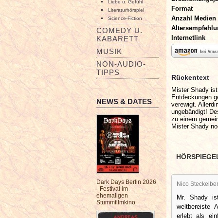
Liebe u. Gefühl
Format
Literaturhörspiel
Anzahl Medien
Science-Fiction
Altersempfehl
COMEDY U.
Internetlink
KABARETT
MUSIK
NON-AUDIO-
TIPPS
Rückentext
Mister Shady ist
Entdeckungen ge
NEWS & DATES
verewigt. Allerd
ungebändigt! De
zu einem gemein
Mister Shady n
HÖRSPIEGE
Dark Days Berlin 2026
Nico Steckelbe
- Festival im
ehemaligen
Mr. Shady is
Stummfilmkino
weltbereiste 
erlebt als ei