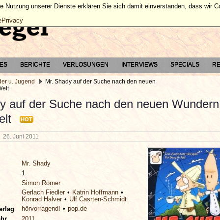
ie Nutzung unserer Dienste erklären Sie sich damit einverstanden, dass wir 
ePrivacy
TES
BERICHTE
VERLOSUNGEN
INTERVIEWS
SPECIALS
RE
der u. Jugend
Mr. Shady auf der Suche nach den neuen
elt
y auf der Suche nach den neuen Wundern
elt
HOT
g
26. Juni 2011
Mr. Shady
1
Simon Römer
Gerlach Fiedler
Katrin Hoffmann
Konrad Halver
Ulf Casrten-Schmidt
hörvorragend!
pop.de
erlag
ahr
2011