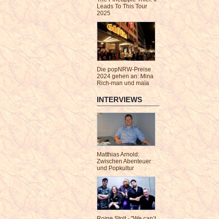
Leads To This Tour
2025
Die popNRW-Preise
2024 gehen an: Mina
Rich-man und maïa
INTERVIEWS
Matthias Arnold:
Zwischen Abenteuer
und Popkultur
Roine Stolt - "We can’t