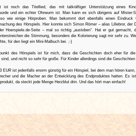
 ist noch das Titellied, das mit tatkräftiger Unterstützung eines Kin
urde und ein echter Ohrwurm ist. Man kann es sich übrigens auf Mister-
nso wie einige Hörproben. Man bekommt dort ebenfalls einen Eindruck 
achung des Hörspiels. Hier konnte sich Simon Römer – alias Lillebror, der 
der Hoerspiele.de-Seite – mal so richtig „austoben“. Hat er gut gemacht, 
nterstreichen die Stimmung, besonders die Kolorierung sagt mir sehr zu. We
te, für den liegt ein Mini-Malbuch bei. ;-)
ikpunkt des Hörspiels ist für mich, dass die Geschichten doch eher für die
sind, und nicht so sehr für große. Für Kinder allerdings sind die Geschichten
10 EUR ist jedenfalls enorm günstig für ein Hörspiel, bei dem man hören kann, 
recher und die Macher an der Entwicklung des Endproduktes hatten. Es is
produkt, da steckt jede Menge Herzblut drin. Und das hört man einfach!