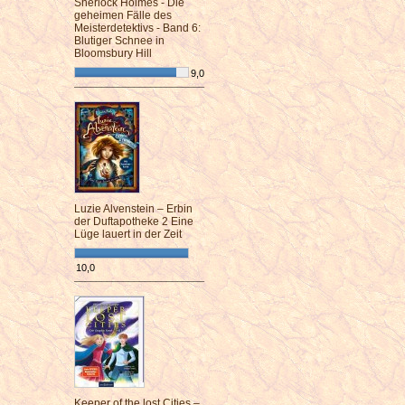
Sherlock Holmes - Die
geheimen Fälle des
Meisterdetektivs - Band 6:
Blutiger Schnee in
Bloomsbury Hill
9,0
¯¯¯¯¯¯¯¯¯¯¯¯¯¯¯¯¯¯¯¯¯¯¯¯
Luzie Alvenstein – Erbin
der Duftapotheke 2 Eine
Lüge lauert in der Zeit
10,0
¯¯¯¯¯¯¯¯¯¯¯¯¯¯¯¯¯¯¯¯¯¯¯¯
Keeper of the lost Cities –