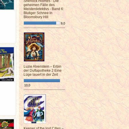
Sherlock Holmes - Die
geheimen Fälle des
Meisterdetektivs - Band 6:
Blutiger Schnee in
Bloomsbury Hill
9,0
¯¯¯¯¯¯¯¯¯¯¯¯¯¯¯¯¯¯¯¯¯¯¯¯
Luzie Alvenstein – Erbin
der Duftapotheke 2 Eine
Lüge lauert in der Zeit
10,0
¯¯¯¯¯¯¯¯¯¯¯¯¯¯¯¯¯¯¯¯¯¯¯¯
Keeper of the lost Cities –