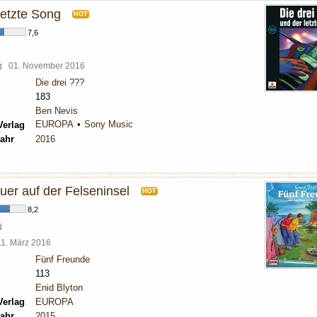
 letzte Song
HOT
7,6
rg
01. November 2016
Die drei ???
183
Ben Nevis
EUROPA
Sony Music
Verlag
ahr
2016
uer auf der Felseninsel
HOT
8,2
d
11. März 2016
Fünf Freunde
113
Enid Blyton
Verlag
EUROPA
ahr
2015