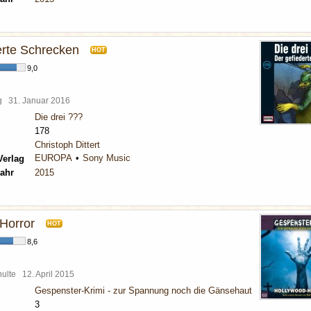
erte Schrecken
HOT
9,0
rg
31. Januar 2016
Die drei ???
178
Christoph Dittert
EUROPA
Sony Music
Verlag
ahr
2015
Horror
HOT
8,6
chulte
12. April 2015
Gespenster-Krimi - zur Spannung noch die Gänsehaut
3