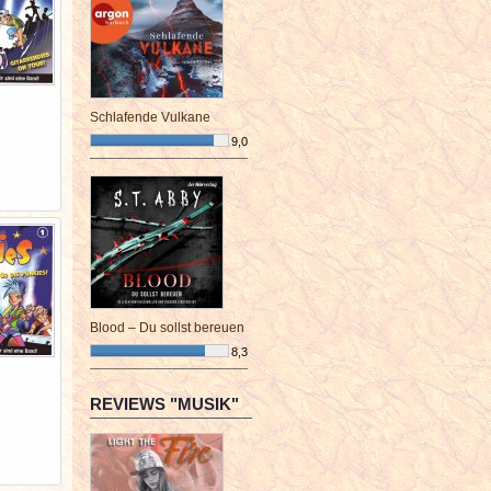
Schlafende Vulkane
9,0
¯¯¯¯¯¯¯¯¯¯¯¯¯¯¯¯¯¯¯¯¯¯¯¯
Blood – Du sollst bereuen
8,3
¯¯¯¯¯¯¯¯¯¯¯¯¯¯¯¯¯¯¯¯¯¯¯¯
REVIEWS "MUSIK"