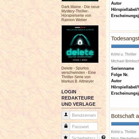
Autor
Dark Maine - Die neue
Hörspiellabel/
Mystery-Thriller-
Hörspielserie von
Erscheinungsj
Raimon Weber
Todesangst
Krimi u. Thriller
Michael Brinks
Delete - Spurlos
Serienname
verschwinden - Eine
Folge Nr.
Thriller-Serie von
Autor
Markus B. Altmeyer
Hörspiellabel/
LOGIN
Erscheinungsj
REDAKTEURE
UND VERLAGE
Benutzername
Botschaft 
Passwort
Krimi u. Thriller
Sicherheitscode
Nico Steckelbe