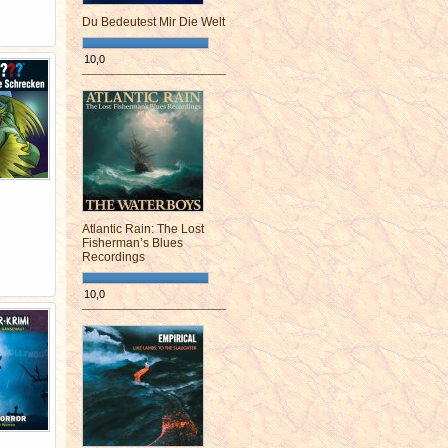
Du Bedeutest Mir Die Welt
10,0
¯¯¯¯¯¯¯¯¯¯¯¯¯¯¯¯¯¯¯¯¯¯¯¯
Atlantic Rain: The Lost
Fisherman’s Blues
Recordings
10,0
¯¯¯¯¯¯¯¯¯¯¯¯¯¯¯¯¯¯¯¯¯¯¯¯