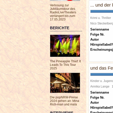
... und der
Verlosung zur
Jubiläumstour des
RadioLiveTheaters
verlängert bis zum
Krimi u. Thriller
17.05.2023
Nico Steckelbe
BERICHTE
Serienname
Folge Nr.
Autor
Hörspiellabel/
Erscheinungsj
The Pineapple Thief: It
Leads To This Tour
und das Fe
2025
Kinder u. Jugen
Annika Lange
Serienname
Die popNRW-Preise
Folge Nr.
2024 gehen an: Mina
Autor
Rich-man und maïa
Hörspiellabel/
INTERVIEWS
Erscheinungsj