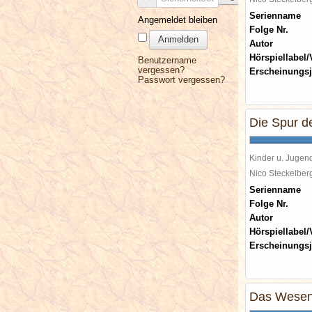
Serienname
Angemeldet bleiben
Folge Nr.
Anmelden
Autor
Hörspiellabel/
Benutzername
vergessen?
Erscheinungsj
Passwort vergessen?
Die Spur d
Kinder u. Jugen
Nico Steckelbe
Serienname
Folge Nr.
Autor
Hörspiellabel/
Erscheinungsj
Das Wesen 