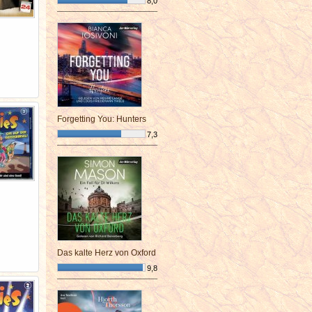
8,0
¯¯¯¯¯¯¯¯¯¯¯¯¯¯¯¯¯¯¯¯¯¯¯¯
Forgetting You: Hunters
7,3
¯¯¯¯¯¯¯¯¯¯¯¯¯¯¯¯¯¯¯¯¯¯¯¯
Das kalte Herz von Oxford
9,8
¯¯¯¯¯¯¯¯¯¯¯¯¯¯¯¯¯¯¯¯¯¯¯¯