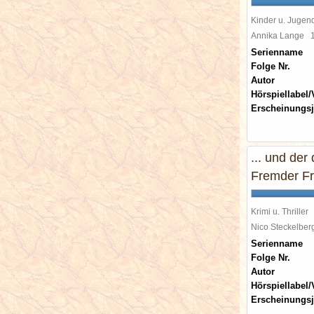
Kinder u. Jugen
Annika Lange
Serienname
Folge Nr.
Autor
Hörspiellabel/
Erscheinungsj
... und der
Fremder Fre
Krimi u. Thriller
Nico Steckelbe
Serienname
Folge Nr.
Autor
Hörspiellabel/
Erscheinungsj