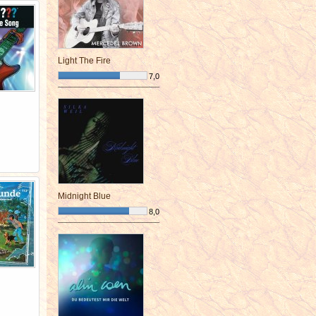
Light The Fire
7,0
¯¯¯¯¯¯¯¯¯¯¯¯¯¯¯¯¯¯¯¯¯¯¯¯
Midnight Blue
8,0
¯¯¯¯¯¯¯¯¯¯¯¯¯¯¯¯¯¯¯¯¯¯¯¯