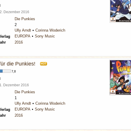
d
2. Dezember 2016
Die Punkies
2
Ully Arndt
Corinna Woderich
EUROPA
Sony Music
Verlag
ahr
2016
für die Punkies!
HOT
7,8
d
1. Dezember 2016
Die Punkies
1
Ully Arndt
Corinna Woderich
EUROPA
Sony Music
Verlag
ahr
2016