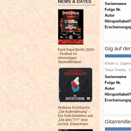
NEWS & DATES
Serienname
Folge Nr.
Autor
Hörspiellabel/
Erscheinungsj
Gig auf der
Dark Days Berlin 2026
- Festival im
ehemaligen
Stummfilmkino
Kinder u. Jugen
Tanja Trawny
1
Serienname
Folge Nr.
Autor
Hörspiellabel/
Erscheinungsj
Andreas Eschbachs
„Die Auferstehung“ –
Die Kult-Detektive von
„Die drei ???“ sind
Gitarrendie
zurück. Erwachsen.