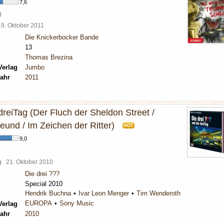
7,6
d
19. Oktober 2011
Die Knickerbocker Bande
13
Thomas Brezina
Verlag
Jumbo
ahr
2011
 dreiTag (Der Fluch der Sheldon Street /
und / Im Zeichen der Ritter)
HOT
9,0
rg
21. Oktober 2010
Die drei ???
Special 2010
Hendrik Buchna
Ivar Leon Menger
Tim Wenderoth
EUROPA
Sony Music
Verlag
ahr
2010