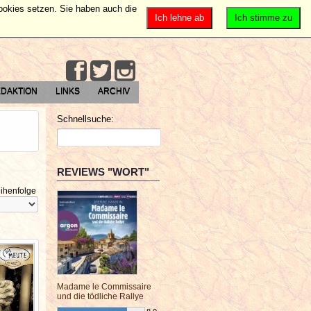
Cookies setzen. Sie haben auch die
Ich lehne ab
Ich stimme zu
DAKTION
LINKS
ARCHIV
Schnellsuche:
REVIEWS "WORT"
ihenfolge
Madame le Commissaire
und die tödliche Rallye