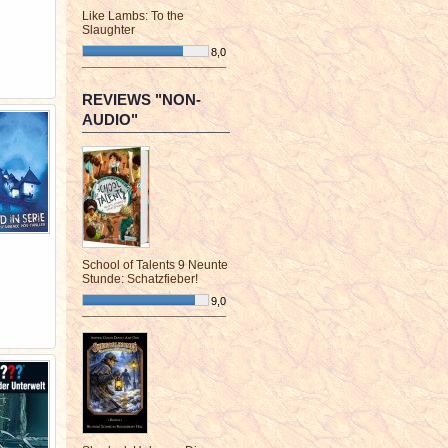
Like Lambs: To the
Slaughter
8,0
¯¯¯¯¯¯¯¯¯¯¯¯¯¯¯¯¯¯¯¯¯¯¯¯
REVIEWS "NON-
AUDIO"
School of Talents 9 Neunte
Stunde: Schatzfieber!
9,0
¯¯¯¯¯¯¯¯¯¯¯¯¯¯¯¯¯¯¯¯¯¯¯¯