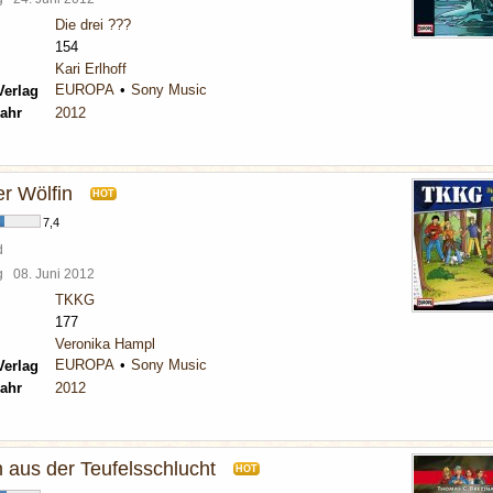
Die drei ???
154
Kari Erlhoff
EUROPA
Sony Music
Verlag
ahr
2012
er Wölfin
HOT
7,4
d
rg
08. Juni 2012
TKKG
177
Veronika Hampl
EUROPA
Sony Music
Verlag
ahr
2012
aus der Teufelsschlucht
HOT