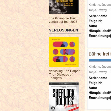
Kinder u. Jugen
Tanja Trawny
1
Serienname
The Pineapple Thief
Folge Nr.
zurück auf Tour 2025
Autor
VERLOSUNGEN
Hörspiellabel/
Erscheinungsj
Bühne frei 
Kinder u. Jugen
Verlosung: The Harper
Tanja Trawny
1
Trio - Dialogue of
Serienname
Thoughts
Folge Nr.
Autor
Hörspiellabel/
Erscheinungsj