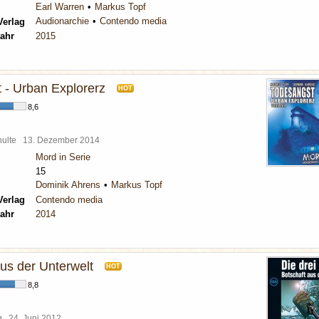
Earl Warren
Markus Topf
Audionarchie
Contendo media
Verlag
ahr
2015
 - Urban Explorerz
HOT
8,6
chulte
13. Dezember 2014
Mord in Serie
15
Dominik Ahrens
Markus Topf
Verlag
Contendo media
ahr
2014
aus der Unterwelt
HOT
8,8
rg
24. Juni 2012