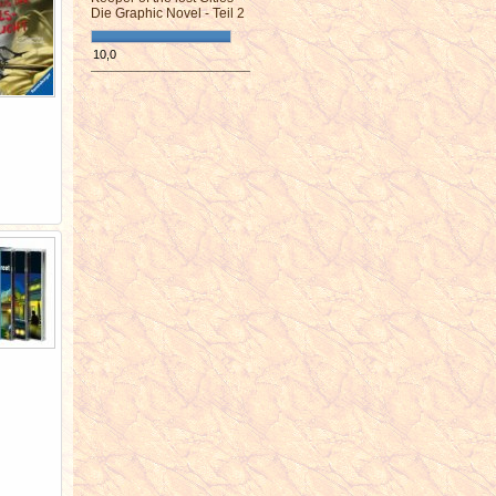
Die Graphic Novel - Teil 2
10,0
¯¯¯¯¯¯¯¯¯¯¯¯¯¯¯¯¯¯¯¯¯¯¯¯