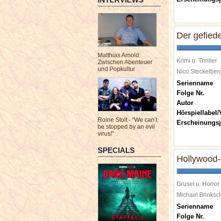
Der gefied
Matthias Arnold:
Krimi u. Thriller
Zwischen Abenteuer
und Popkultur
Nico Steckelbe
Serienname
Folge Nr.
Autor
Hörspiellabel/
Roine Stolt - "We can’t
Erscheinungsj
be stopped by an evil
virus!"
SPECIALS
Hollywood-
Grusel u. Horror
Michael Brinks
Serienname
Folge Nr.