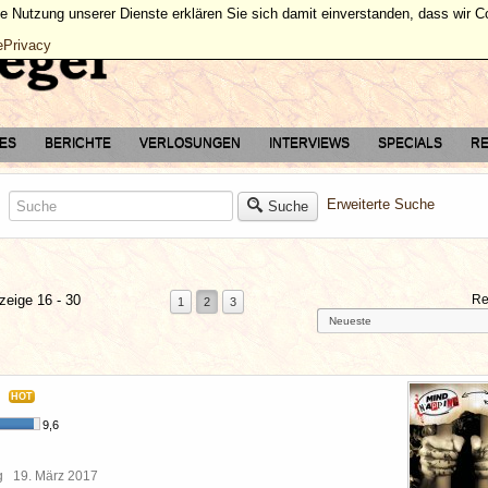
ie Nutzung unserer Dienste erklären Sie sich damit einverstanden, dass wir 
ePrivacy
TES
BERICHTE
VERLOSUNGEN
INTERVIEWS
SPECIALS
RE
Erweiterte Suche
Suche
zeige 16 - 30
Re
1
2
3
HOT
9,6
rg
19. März 2017