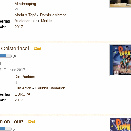
Mindnapping
24
Markus Topf
Dominik Ahrens
Audionarchie
Maritim
Verlag
ahr
2017
 Geisterinsel
HOT
8,8
d
8. Februar 2017
Die Punkies
3
Ully Arndt
Corinna Woderich
Verlag
EUROPA
ahr
2017
b on Tour!
HOT
8,4